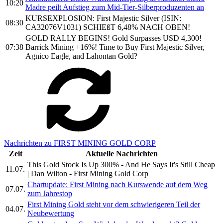
10:20
Madre peilt Aufstieg zum Mid-Tier-Silberproduzenten an
KURSEXPLOSION: First Majestic Silver (ISIN:
08:30
CA32076V1031) SCHIEßT 6,48% NACH OBEN!
GOLD RALLY BEGINS! Gold Surpasses USD 4,300!
07:38
Barrick Mining +16%! Time to Buy First Majestic Silver,
Agnico Eagle, and Lahontan Gold?
Nachrichten zu FIRST MINING GOLD CORP
Zeit
Aktuelle Nachrichten
This Gold Stock Is Up 300% - And He Says It's Still Cheap
11.07.
| Dan Wilton - First Mining Gold Corp
Chartupdate: First Mining nach Kurswende auf dem Weg
07.07.
zum Jahrestop
First Mining Gold steht vor dem schwierigeren Teil der
04.07.
Neubewertung