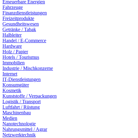
Erneuerbare Energien
Fahrzeuge
Finanzdienstleistungen
Freizeitprodukte
Gesundheitswesen
Getränke / Tabak
Halbleiter
Handel / E-Commerce
Hardware
Holz / Papier
Hotels / Tourismus
Immobilien
Industrie / Mischkonzerne
Internet
IT-Dienstleistungen
Konsumgüter
Kosmetik
Kunststoffe / Verpackungen
Logistik / Transport
Luftfahrt / Rüstung
Maschinenbau
Medien
Nanotechnologie
Nahrungsmittel / Agrar
Netzwerktechnik