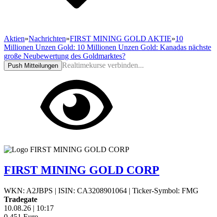
Aktien
»
Nachrichten
»
FIRST MINING GOLD AKTIE
»
10
Millionen Unzen Gold: 10 Millionen Unzen Gold: Kanadas nächste
große Neubewertung des Goldmarktes?
Realtimekurse verbinden...
Push Mitteilungen
FIRST MINING GOLD CORP
WKN: A2JBPS
|
ISIN: CA3208901064
|
Ticker-Symbol: FMG
Tradegate
10.08.26
|
10:17
0,451
Euro