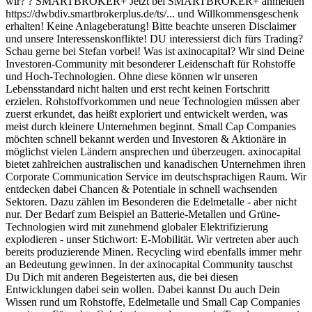
wir? ? SMARTBROKER+ Jetzt bei SMARTBROKER+ anmelden
https://dwbdiv.smartbrokerplus.de/ts/... und Willkommensgeschenk
erhalten! Keine Anlageberatung! Bitte beachte unseren Disclaimer
und unsere Interessenskonflikte! DU interessierst dich fürs Trading?
Schau gerne bei Stefan vorbei! Was ist axinocapital? Wir sind Deine
Investoren-Community mit besonderer Leidenschaft für Rohstoffe
und Hoch-Technologien. Ohne diese können wir unseren
Lebensstandard nicht halten und erst recht keinen Fortschritt
erzielen. Rohstoffvorkommen und neue Technologien müssen aber
zuerst erkundet, das heißt exploriert und entwickelt werden, was
meist durch kleinere Unternehmen beginnt. Small Cap Companies
möchten schnell bekannt werden und Investoren & Aktionäre in
möglichst vielen Ländern ansprechen und überzeugen. axinocapital
bietet zahlreichen australischen und kanadischen Unternehmen ihren
Corporate Communication Service im deutschsprachigen Raum. Wir
entdecken dabei Chancen & Potentiale in schnell wachsenden
Sektoren. Dazu zählen im Besonderen die Edelmetalle - aber nicht
nur. Der Bedarf zum Beispiel an Batterie-Metallen und Grüne-
Technologien wird mit zunehmend globaler Elektrifizierung
explodieren - unser Stichwort: E-Mobilität. Wir vertreten aber auch
bereits produzierende Minen. Recycling wird ebenfalls immer mehr
an Bedeutung gewinnen. In der axinocapital Community tauschst
Du Dich mit anderen Begeisterten aus, die bei diesen
Entwicklungen dabei sein wollen. Dabei kannst Du auch Dein
Wissen rund um Rohstoffe, Edelmetalle und Small Cap Companies