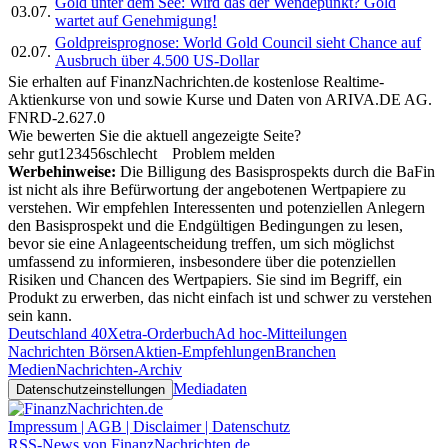
Gold unter dem See: Wird das der Wendepunkt? Gold
03.07.
wartet auf Genehmigung!
Goldpreisprognose: World Gold Council sieht Chance auf
02.07.
Ausbruch über 4.500 US-Dollar
Sie erhalten auf FinanzNachrichten.de kostenlose Realtime-
Aktienkurse von
und
sowie Kurse und Daten von
ARIVA.DE AG
.
FNRD-2.627.0
Wie bewerten Sie die aktuell angezeigte Seite?
sehr gut
1
2
3
4
5
6
schlecht
Problem melden
Werbehinweise:
Die Billigung des Basisprospekts durch die BaFin
ist nicht als ihre Befürwortung der angebotenen Wertpapiere zu
verstehen. Wir empfehlen Interessenten und potenziellen Anlegern
den Basisprospekt und die Endgültigen Bedingungen zu lesen,
bevor sie eine Anlageentscheidung treffen, um sich möglichst
umfassend zu informieren, insbesondere über die potenziellen
Risiken und Chancen des Wertpapiers. Sie sind im Begriff, ein
Produkt zu erwerben, das nicht einfach ist und schwer zu verstehen
sein kann.
Deutschland 40
Xetra-Orderbuch
Ad hoc-Mitteilungen
Nachrichten Börsen
Aktien-Empfehlungen
Branchen
Medien
Nachrichten-Archiv
Mediadaten
Datenschutzeinstellungen
Impressum | AGB | Disclaimer | Datenschutz
RSS-News von FinanzNachrichten.de