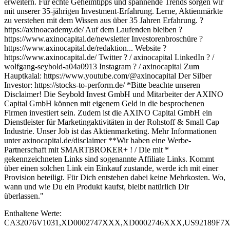
erweitern. Für echte Geheimtipps und spannende Trends sorgen wir
mit unserer 35-jährigen Investment-Erfahrung. Lerne, Aktienmärkte
zu verstehen mit dem Wissen aus über 35 Jahren Erfahrung. ?
https://axinoacademy.de/ Auf dem Laufenden bleiben ?
https://www.axinocapital.de/newsletter Investorenbroschüre ?
https://www.axinocapital.de/redaktion... Website ?
https://www.axinocapital.de/ Twitter ? / axinocapital LinkedIn ? /
wolfgang-seybold-a04a0913 Instagram ? / axinocapital Zum
Hauptkalal: https://www.youtube.com/@axinocapital Der Silber
Investor: https://stocks-to-perform.de/ *Bitte beachte unseren
Disclaimer! Die Seybold Invest GmbH und Mitarbeiter der AXINO
Capital GmbH können mit eigenem Geld in die besprochenen
Firmen investiert sein. Zudem ist die AXINO Capital GmbH ein
Dienstleister für Marketingaktivitäten in der Rohstoff & Small Cap
Industrie. Unser Job ist das Aktienmarketing. Mehr Informationen
unter axinocapital.de/disclaimer **Wir haben eine Werbe-
Partnerschaft mit SMARTBROKER+ ! / Die mit *
gekennzeichneten Links sind sogenannte Affiliate Links. Kommt
über einen solchen Link ein Einkauf zustande, werde ich mit einer
Provision beteiligt. Für Dich entstehen dabei keine Mehrkosten. Wo,
wann und wie Du ein Produkt kaufst, bleibt natürlich Dir
überlassen."
Enthaltene Werte:
CA32076V1031,XD0002747XXX,XD0002746XXX,US92189F7X