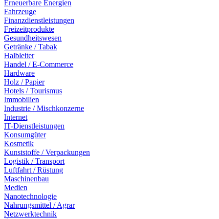
Erneuerbare Energien
Fahrzeuge
Finanzdienstleistungen
Freizeitprodukte
Gesundheitswesen
Getränke / Tabak
Halbleiter
Handel / E-Commerce
Hardware
Holz / Papier
Hotels / Tourismus
Immobilien
Industrie / Mischkonzerne
Internet
IT-Dienstleistungen
Konsumgüter
Kosmetik
Kunststoffe / Verpackungen
Logistik / Transport
Luftfahrt / Rüstung
Maschinenbau
Medien
Nanotechnologie
Nahrungsmittel / Agrar
Netzwerktechnik