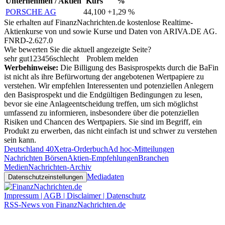
Unternehmen / Aktien
Kurs
%
PORSCHE AG
44,100
+1,29 %
Sie erhalten auf FinanzNachrichten.de kostenlose Realtime-
Aktienkurse von
und
sowie Kurse und Daten von
ARIVA.DE AG
.
FNRD-2.627.0
Wie bewerten Sie die aktuell angezeigte Seite?
sehr gut
1
2
3
4
5
6
schlecht
Problem melden
Werbehinweise:
Die Billigung des Basisprospekts durch die BaFin
ist nicht als ihre Befürwortung der angebotenen Wertpapiere zu
verstehen. Wir empfehlen Interessenten und potenziellen Anlegern
den Basisprospekt und die Endgültigen Bedingungen zu lesen,
bevor sie eine Anlageentscheidung treffen, um sich möglichst
umfassend zu informieren, insbesondere über die potenziellen
Risiken und Chancen des Wertpapiers. Sie sind im Begriff, ein
Produkt zu erwerben, das nicht einfach ist und schwer zu verstehen
sein kann.
Deutschland 40
Xetra-Orderbuch
Ad hoc-Mitteilungen
Nachrichten Börsen
Aktien-Empfehlungen
Branchen
Medien
Nachrichten-Archiv
Mediadaten
Datenschutzeinstellungen
Impressum | AGB | Disclaimer | Datenschutz
RSS-News von FinanzNachrichten.de