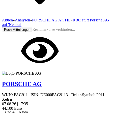
Aktien
»
Analysen
»
PORSCHE AG AKTIE
»
RBC stuft Porsche AG
auf 'Neutral'
Realtimekurse verbinden...
Push Mitteilungen
PORSCHE AG
WKN: PAG911
|
ISIN: DE000PAG9113
|
Ticker-Symbol: P911
Xetra
07.08.26
|
17:35
44,100
Euro
+1,29 %
+0,560