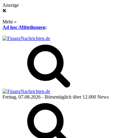
Anzeige
❌
Mehr »
Ad hoc-Mitteilungen
:
Freitag, 07.08.2026
- Börsentäglich über 12.000 News