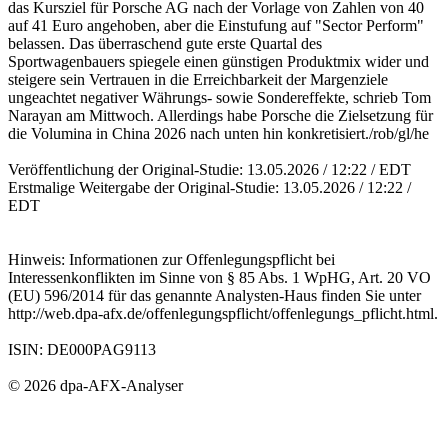
das Kursziel für Porsche AG nach der Vorlage von Zahlen von 40
auf 41 Euro angehoben, aber die Einstufung auf "Sector Perform"
belassen. Das überraschend gute erste Quartal des
Sportwagenbauers spiegele einen günstigen Produktmix wider und
steigere sein Vertrauen in die Erreichbarkeit der Margenziele
ungeachtet negativer Währungs- sowie Sondereffekte, schrieb Tom
Narayan am Mittwoch. Allerdings habe Porsche die Zielsetzung für
die Volumina in China 2026 nach unten hin konkretisiert./rob/gl/he
Veröffentlichung der Original-Studie: 13.05.2026 / 12:22 / EDT
Erstmalige Weitergabe der Original-Studie: 13.05.2026 / 12:22 /
EDT
Hinweis: Informationen zur Offenlegungspflicht bei
Interessenkonflikten im Sinne von § 85 Abs. 1 WpHG, Art. 20 VO
(EU) 596/2014 für das genannte Analysten-Haus finden Sie unter
http://web.dpa-afx.de/offenlegungspflicht/offenlegungs_pflicht.html.
ISIN: DE000PAG9113
© 2026 dpa-AFX-Analyser