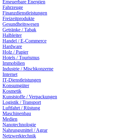
Erneuerbare Energien
Fahrzeuge
Finanzdienstleistungen
Freizeitprodukte
Gesundheitswesen
Getränke / Tabak
Halbleiter
Handel / E-Commerce
Hardware
Holz / Papier
Hotels / Tourismus
Immobilien
Industrie / Mischkonzerne
Internet
IT-Dienstleistungen
Konsumgüter
Kosmetik
Kunststoffe / Verpackungen
Logistik / Transport
Luftfahrt / Rüstung
Maschinenbau
Medien
Nanotechnologie
Nahrungsmittel / Agrar
Netzwerktechnik