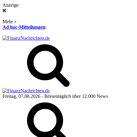
Anzeige
❌
Mehr »
Ad hoc-Mitteilungen
:
Freitag, 07.08.2026
- Börsentäglich über 12.000 News