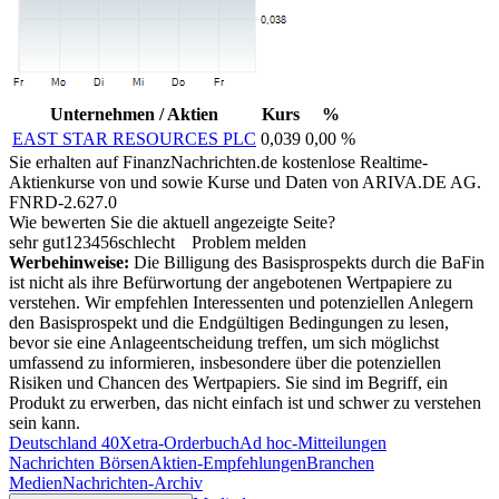
Unternehmen / Aktien
Kurs
%
EAST STAR RESOURCES PLC
0,039
0,00 %
Sie erhalten auf FinanzNachrichten.de kostenlose Realtime-
Aktienkurse von
und
sowie Kurse und Daten von
ARIVA.DE AG
.
FNRD-2.627.0
Wie bewerten Sie die aktuell angezeigte Seite?
sehr gut
1
2
3
4
5
6
schlecht
Problem melden
Werbehinweise:
Die Billigung des Basisprospekts durch die BaFin
ist nicht als ihre Befürwortung der angebotenen Wertpapiere zu
verstehen. Wir empfehlen Interessenten und potenziellen Anlegern
den Basisprospekt und die Endgültigen Bedingungen zu lesen,
bevor sie eine Anlageentscheidung treffen, um sich möglichst
umfassend zu informieren, insbesondere über die potenziellen
Risiken und Chancen des Wertpapiers. Sie sind im Begriff, ein
Produkt zu erwerben, das nicht einfach ist und schwer zu verstehen
sein kann.
Deutschland 40
Xetra-Orderbuch
Ad hoc-Mitteilungen
Nachrichten Börsen
Aktien-Empfehlungen
Branchen
Medien
Nachrichten-Archiv