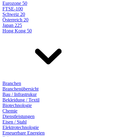
Eurozone 50
FTSE-100
Schweiz 20
Österreich 20
Japan 225
Hong Kong 50
Branchen
Branchenübersicht
Bau / Infrastrukur
Bekleidung / Textil
Biotechnologie
Chemie
Dienstleistungen
Eisen / Stahl
Elektrotechnologie
Erneuerbare Energien