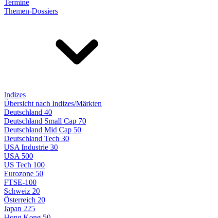
Termine
Themen-Dossiers
Indizes
Übersicht nach Indizes/Märkten
Deutschland 40
Deutschland Small Cap 70
Deutschland Mid Cap 50
Deutschland Tech 30
USA Industrie 30
USA 500
US Tech 100
Eurozone 50
FTSE-100
Schweiz 20
Österreich 20
Japan 225
Hong Kong 50