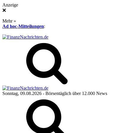
Anzeige
❌
Mehr »
Ad hoc-Mitteilungen
:
Sonntag, 09.08.2026
- Börsentäglich über 12.000 News