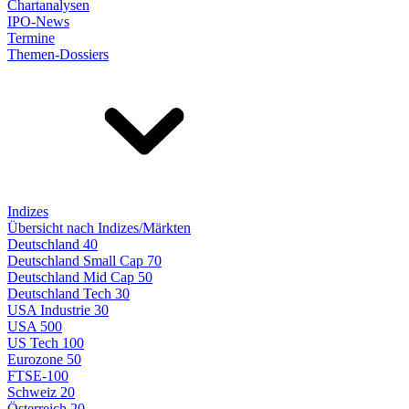
Chartanalysen
IPO-News
Termine
Themen-Dossiers
Indizes
Übersicht nach Indizes/Märkten
Deutschland 40
Deutschland Small Cap 70
Deutschland Mid Cap 50
Deutschland Tech 30
USA Industrie 30
USA 500
US Tech 100
Eurozone 50
FTSE-100
Schweiz 20
Österreich 20