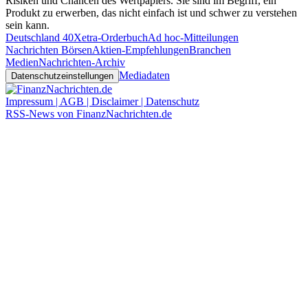
Risiken und Chancen des Wertpapiers. Sie sind im Begriff, ein
Produkt zu erwerben, das nicht einfach ist und schwer zu verstehen
sein kann.
Deutschland 40
Xetra-Orderbuch
Ad hoc-Mitteilungen
Nachrichten Börsen
Aktien-Empfehlungen
Branchen
Medien
Nachrichten-Archiv
Mediadaten
Datenschutzeinstellungen
Impressum | AGB | Disclaimer | Datenschutz
RSS-News von FinanzNachrichten.de