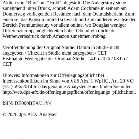
Aktien von "Buy" auf "Hold" abgestuft. Die Anlagestory stehe
zunehmend unter Druck, schrieb Adam Cochrane in seinem am
Donnerstag vorliegenden Resümee nach dem Quartalsbericht. Zum
einen sei das Konsumumfeld schwach und zum anderen wachse der
Bereich Premiumbeauty vor allem online, wo Douglas weniger
Differenzierungsmöglichkeiten habe. Obendrein dürfte der
Wettbewerbsdruck durch Amazon zunehmen./rob/ag
Veröffentlichung der Original-Studie: Datum in Studie nicht
angegeben / Uhrzeit in Studie nicht angegeben / CET
Erstmalige Weitergabe der Original-Studie: 14.05.2026 / 08:05 /
CET
Hinweis: Informationen zur Offenlegungspflicht bei
Interessenkonflikten im Sinne von § 85 Abs. 1 WpHG, Art. 20 VO
(EU) 596/2014 für das genannte Analysten-Haus finden Sie unter
http://web.dpa-afx.de/offenlegungspflicht/offenlegungs_pflicht.html.
ISIN: DE000BEAU1Y4
© 2026 dpa-AFX-Analyser