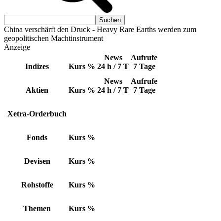
China verschärft den Druck - Heavy Rare Earths werden zum
geopolitischen Machtinstrument
Anzeige
News
Aufrufe
Indizes
Kurs
%
24 h / 7 T
7 Tage
News
Aufrufe
Aktien
Kurs
%
24 h / 7 T
7 Tage
Xetra-Orderbuch
Fonds
Kurs
%
Devisen
Kurs
%
Rohstoffe
Kurs
%
Themen
Kurs
%