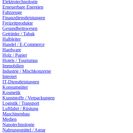
Elektrotechnologie
Erneuerbare Energien
Fahrzeuge
Finanzdienstleistungen
Freizeitprodukte
Gesundheitswesen
Getränke / Tabak
Halbleiter
Handel / E-Commerce
Hardware
Holz / Papier
Hotels / Tourismus
Immobilien
Industrie / Mischkonzerne
Internet
IT-Dienstleistungen
Konsumgüter
Kosmetik
Kunststoffe / Verpackungen
Logistik / Transport
Luftfahrt / Rüstung
Maschinenbau
Medien
Nanotechnologie
Nahrungsmittel / Agrar