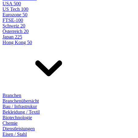
USA 500
US Tech 100
Eurozone 50
FTSE-100
Schweiz 20
Österreich 20
Japan 225
Hong Kong 50
Branchen
Branchenübersicht
Bau / Infrastrukur
Bekleidung / Textil
Biotechnologie
Chemie
Dienstleistungen
Eisen / Stahl