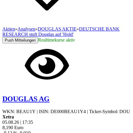
Aktien
»
Analysen
»
DOUGLAS AKTIE
»
DEUTSCHE BANK
RESEARCH stuft Douglas auf 'Hold'
Realtimekurse aktiv
Push Mitteilungen
DOUGLAS AG
WKN: BEAU1Y
|
ISIN: DE000BEAU1Y4
|
Ticker-Symbol: DOU
Xetra
05.08.26
|
17:35
8,190
Euro
-0,12 %
-0,010