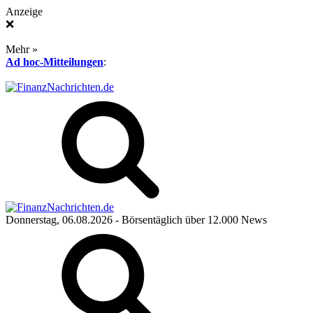
Anzeige
❌
Mehr »
Ad hoc-Mitteilungen
:
Donnerstag, 06.08.2026
- Börsentäglich über 12.000 News