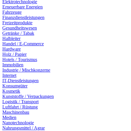
Elektrotechnologie
Erneuerbare Energien
Fahrzeuge
Finanzdienstleistungen
Freizeitprodukte
Gesundheitswesen
Getränke / Tabak
Halbleiter
Handel / E-Commerce
Hardware
Holz / Papier
Hotels / Tourismus
Immobilien
Industrie / Mischkonzerne
Internet
IT-Dienstleistungen
Konsumgüter
Kosmetik
Kunststoffe / Verpackungen
Logistik / Transport
Luftfahrt / Rüstung
Maschinenbau
Medien
Nanotechnologie
Nahrungsmittel / Agrar