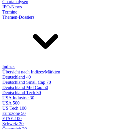
Chartanalysen
IPO-News
Termine
Themen-Dossiers
Indizes
Übersicht nach Indizes/Märkten
Deutschland 40
Deutschland Small Cap 70
Deutschland Mid Cap 50
Deutschland Tech 30
USA Industrie 30
USA 500
US Tech 100
Eurozone 50
FTSE-100
Schweiz 20
Österreich 20