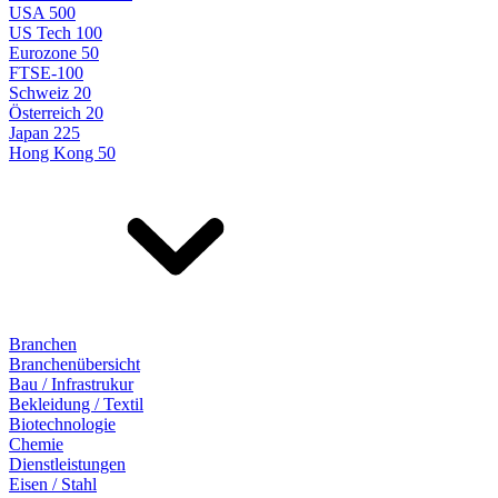
USA 500
US Tech 100
Eurozone 50
FTSE-100
Schweiz 20
Österreich 20
Japan 225
Hong Kong 50
Branchen
Branchenübersicht
Bau / Infrastrukur
Bekleidung / Textil
Biotechnologie
Chemie
Dienstleistungen
Eisen / Stahl