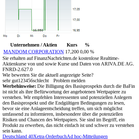
Unternehmen / Aktien
Kurs
%
MANDOM CORPORATION
17,200
0,00 %
Sie erhalten auf FinanzNachrichten.de kostenlose Realtime-
Aktienkurse von
und
sowie Kurse und Daten von
ARIVA.DE AG
.
FNRD-2.627.0
Wie bewerten Sie die aktuell angezeigte Seite?
sehr gut
1
2
3
4
5
6
schlecht
Problem melden
Werbehinweise:
Die Billigung des Basisprospekts durch die BaFin
ist nicht als ihre Befürwortung der angebotenen Wertpapiere zu
verstehen. Wir empfehlen Interessenten und potenziellen Anlegern
den Basisprospekt und die Endgültigen Bedingungen zu lesen,
bevor sie eine Anlageentscheidung treffen, um sich möglichst
umfassend zu informieren, insbesondere über die potenziellen
Risiken und Chancen des Wertpapiers. Sie sind im Begriff, ein
Produkt zu erwerben, das nicht einfach ist und schwer zu verstehen
sein kann.
Deutschland 40
Xetra-Orderbuch
Ad hoc-Mitteilungen