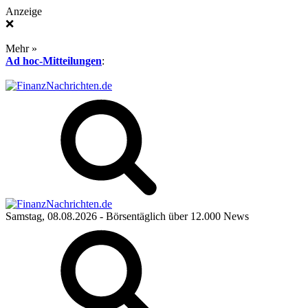
Anzeige
❌
Mehr »
Ad hoc-Mitteilungen
:
Samstag, 08.08.2026
- Börsentäglich über 12.000 News