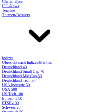
Chartanalysen
IPO-News
Termine
Themen-Dossiers
Indizes
Übersicht nach Indizes/Märkten
Deutschland 40
Deutschland Small Cap 70
Deutschland Mid Cap 50
Deutschland Tech 30
USA Industrie 30
USA 500
US Tech 100
Eurozone 50
FTSE-100
Schweiz 20
Österreich 20