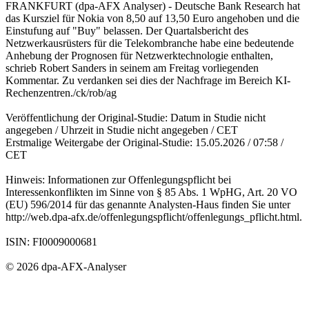
FRANKFURT (dpa-AFX Analyser) - Deutsche Bank Research hat
das Kursziel für Nokia von 8,50 auf 13,50 Euro angehoben und die
Einstufung auf "Buy" belassen. Der Quartalsbericht des
Netzwerkausrüsters für die Telekombranche habe eine bedeutende
Anhebung der Prognosen für Netzwerktechnologie enthalten,
schrieb Robert Sanders in seinem am Freitag vorliegenden
Kommentar. Zu verdanken sei dies der Nachfrage im Bereich KI-
Rechenzentren./ck/rob/ag
Veröffentlichung der Original-Studie: Datum in Studie nicht
angegeben / Uhrzeit in Studie nicht angegeben / CET
Erstmalige Weitergabe der Original-Studie: 15.05.2026 / 07:58 /
CET
Hinweis: Informationen zur Offenlegungspflicht bei
Interessenkonflikten im Sinne von § 85 Abs. 1 WpHG, Art. 20 VO
(EU) 596/2014 für das genannte Analysten-Haus finden Sie unter
http://web.dpa-afx.de/offenlegungspflicht/offenlegungs_pflicht.html.
ISIN: FI0009000681
© 2026 dpa-AFX-Analyser