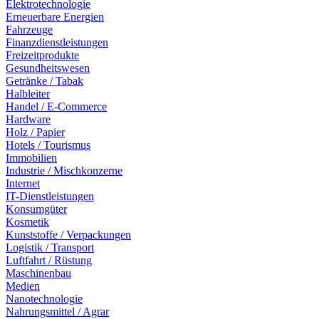
Elektrotechnologie
Erneuerbare Energien
Fahrzeuge
Finanzdienstleistungen
Freizeitprodukte
Gesundheitswesen
Getränke / Tabak
Halbleiter
Handel / E-Commerce
Hardware
Holz / Papier
Hotels / Tourismus
Immobilien
Industrie / Mischkonzerne
Internet
IT-Dienstleistungen
Konsumgüter
Kosmetik
Kunststoffe / Verpackungen
Logistik / Transport
Luftfahrt / Rüstung
Maschinenbau
Medien
Nanotechnologie
Nahrungsmittel / Agrar