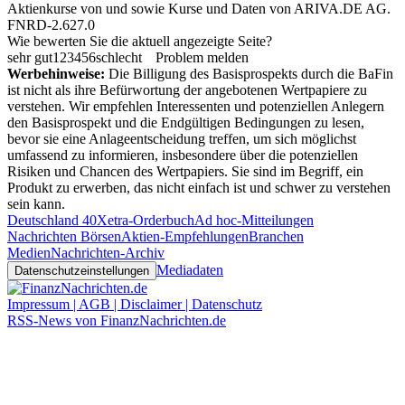
Aktienkurse von
und
sowie Kurse und Daten von
ARIVA.DE AG
.
FNRD-2.627.0
Wie bewerten Sie die aktuell angezeigte Seite?
sehr gut
1
2
3
4
5
6
schlecht
Problem melden
Werbehinweise:
Die Billigung des Basisprospekts durch die BaFin
ist nicht als ihre Befürwortung der angebotenen Wertpapiere zu
verstehen. Wir empfehlen Interessenten und potenziellen Anlegern
den Basisprospekt und die Endgültigen Bedingungen zu lesen,
bevor sie eine Anlageentscheidung treffen, um sich möglichst
umfassend zu informieren, insbesondere über die potenziellen
Risiken und Chancen des Wertpapiers. Sie sind im Begriff, ein
Produkt zu erwerben, das nicht einfach ist und schwer zu verstehen
sein kann.
Deutschland 40
Xetra-Orderbuch
Ad hoc-Mitteilungen
Nachrichten Börsen
Aktien-Empfehlungen
Branchen
Medien
Nachrichten-Archiv
Mediadaten
Datenschutzeinstellungen
Impressum | AGB | Disclaimer | Datenschutz
RSS-News von FinanzNachrichten.de