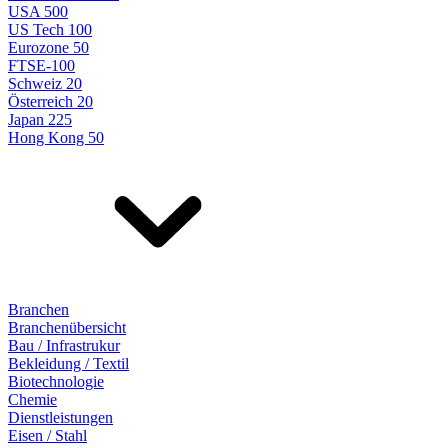
USA 500
US Tech 100
Eurozone 50
FTSE-100
Schweiz 20
Österreich 20
Japan 225
Hong Kong 50
Branchen
Branchenübersicht
Bau / Infrastrukur
Bekleidung / Textil
Biotechnologie
Chemie
Dienstleistungen
Eisen / Stahl