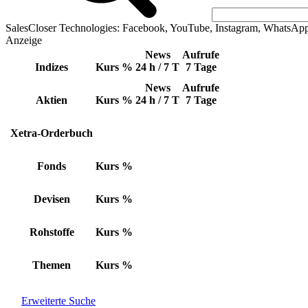
SalesCloser Technologies: Facebook, YouTube, Instagram, WhatsAp
Anzeige
News
Aufrufe
Indizes
Kurs
%
24 h / 7 T
7 Tage
News
Aufrufe
Aktien
Kurs
%
24 h / 7 T
7 Tage
Xetra-Orderbuch
Fonds
Kurs
%
Devisen
Kurs
%
Rohstoffe
Kurs
%
Themen
Kurs
%
Erweiterte Suche