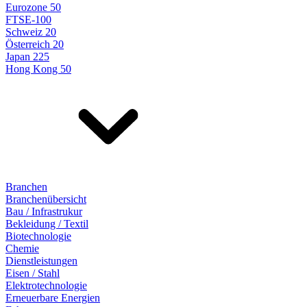
Eurozone 50
FTSE-100
Schweiz 20
Österreich 20
Japan 225
Hong Kong 50
Branchen
Branchenübersicht
Bau / Infrastrukur
Bekleidung / Textil
Biotechnologie
Chemie
Dienstleistungen
Eisen / Stahl
Elektrotechnologie
Erneuerbare Energien