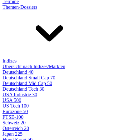
Termine
Themen-Dossiers
Indizes
Übersicht nach Indizes/Märkten
Deutschland 40
Deutschland Small Cap 70
Deutschland Mid Cap 50
Deutschland Tech 30
USA Industrie 30
USA 500
US Tech 100
Eurozone 50
FTSE-100
Schweiz 20
Österreich 20
Japan 225
Hong Kong 50