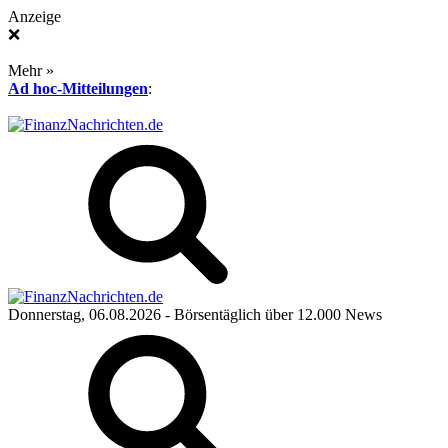
Anzeige
❌
Mehr »
Ad hoc-Mitteilungen
:
Donnerstag, 06.08.2026
- Börsentäglich über 12.000 News