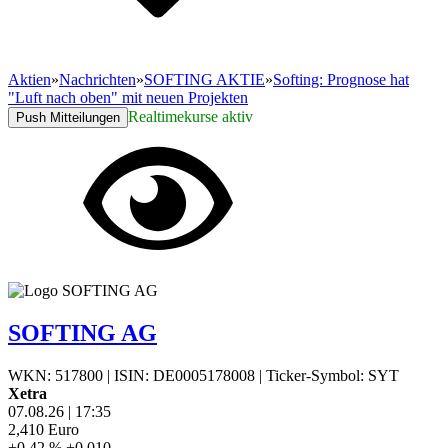
Aktien
»
Nachrichten
»
SOFTING AKTIE
»
Softing: Prognose hat
"Luft nach oben" mit neuen Projekten
Realtimekurse aktiv
Push Mitteilungen
SOFTING AG
WKN: 517800
|
ISIN: DE0005178008
|
Ticker-Symbol: SYT
Xetra
07.08.26
|
17:35
2,410
Euro
+0,42 %
+0,010