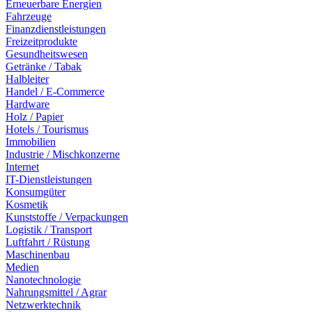
Erneuerbare Energien
Fahrzeuge
Finanzdienstleistungen
Freizeitprodukte
Gesundheitswesen
Getränke / Tabak
Halbleiter
Handel / E-Commerce
Hardware
Holz / Papier
Hotels / Tourismus
Immobilien
Industrie / Mischkonzerne
Internet
IT-Dienstleistungen
Konsumgüter
Kosmetik
Kunststoffe / Verpackungen
Logistik / Transport
Luftfahrt / Rüstung
Maschinenbau
Medien
Nanotechnologie
Nahrungsmittel / Agrar
Netzwerktechnik