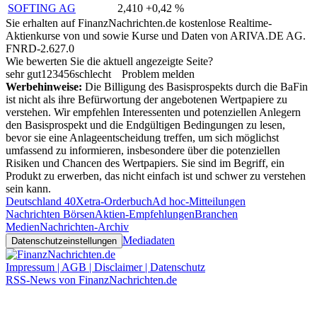
SOFTING AG
2,410
+0,42 %
Sie erhalten auf FinanzNachrichten.de kostenlose Realtime-
Aktienkurse von
und
sowie Kurse und Daten von
ARIVA.DE AG
.
FNRD-2.627.0
Wie bewerten Sie die aktuell angezeigte Seite?
sehr gut
1
2
3
4
5
6
schlecht
Problem melden
Werbehinweise:
Die Billigung des Basisprospekts durch die BaFin
ist nicht als ihre Befürwortung der angebotenen Wertpapiere zu
verstehen. Wir empfehlen Interessenten und potenziellen Anlegern
den Basisprospekt und die Endgültigen Bedingungen zu lesen,
bevor sie eine Anlageentscheidung treffen, um sich möglichst
umfassend zu informieren, insbesondere über die potenziellen
Risiken und Chancen des Wertpapiers. Sie sind im Begriff, ein
Produkt zu erwerben, das nicht einfach ist und schwer zu verstehen
sein kann.
Deutschland 40
Xetra-Orderbuch
Ad hoc-Mitteilungen
Nachrichten Börsen
Aktien-Empfehlungen
Branchen
Medien
Nachrichten-Archiv
Mediadaten
Datenschutzeinstellungen
Impressum | AGB | Disclaimer | Datenschutz
RSS-News von FinanzNachrichten.de