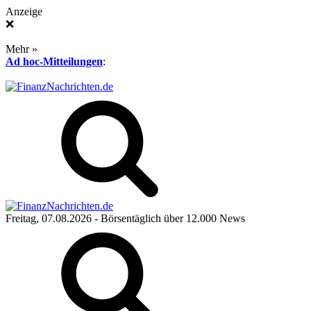
Anzeige
❌
Mehr »
Ad hoc-Mitteilungen
:
Freitag, 07.08.2026
- Börsentäglich über 12.000 News