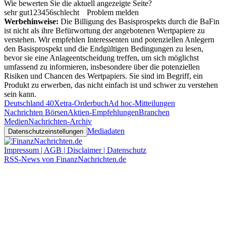
Wie bewerten Sie die aktuell angezeigte Seite?
sehr gut
1
2
3
4
5
6
schlecht
Problem melden
Werbehinweise:
Die Billigung des Basisprospekts durch die BaFin
ist nicht als ihre Befürwortung der angebotenen Wertpapiere zu
verstehen. Wir empfehlen Interessenten und potenziellen Anlegern
den Basisprospekt und die Endgültigen Bedingungen zu lesen,
bevor sie eine Anlageentscheidung treffen, um sich möglichst
umfassend zu informieren, insbesondere über die potenziellen
Risiken und Chancen des Wertpapiers. Sie sind im Begriff, ein
Produkt zu erwerben, das nicht einfach ist und schwer zu verstehen
sein kann.
Deutschland 40
Xetra-Orderbuch
Ad hoc-Mitteilungen
Nachrichten Börsen
Aktien-Empfehlungen
Branchen
Medien
Nachrichten-Archiv
Mediadaten
Datenschutzeinstellungen
Impressum | AGB | Disclaimer | Datenschutz
RSS-News von FinanzNachrichten.de