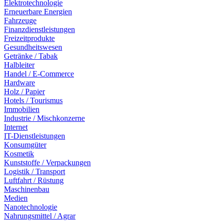
Elektrotechnologie
Erneuerbare Energien
Fahrzeuge
Finanzdienstleistungen
Freizeitprodukte
Gesundheitswesen
Getränke / Tabak
Halbleiter
Handel / E-Commerce
Hardware
Holz / Papier
Hotels / Tourismus
Immobilien
Industrie / Mischkonzerne
Internet
IT-Dienstleistungen
Konsumgüter
Kosmetik
Kunststoffe / Verpackungen
Logistik / Transport
Luftfahrt / Rüstung
Maschinenbau
Medien
Nanotechnologie
Nahrungsmittel / Agrar