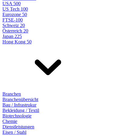
USA 500
US Tech 100
Eurozone 50
FTSE-100
Schweiz 20
Österreich 20
Japan 225
Hong Kong 50
Branchen
Branchenübersicht
Bau / Infrastrukur
Bekleidung / Textil
Biotechnologie
Chemie
Dienstleistungen
Eisen / Stahl