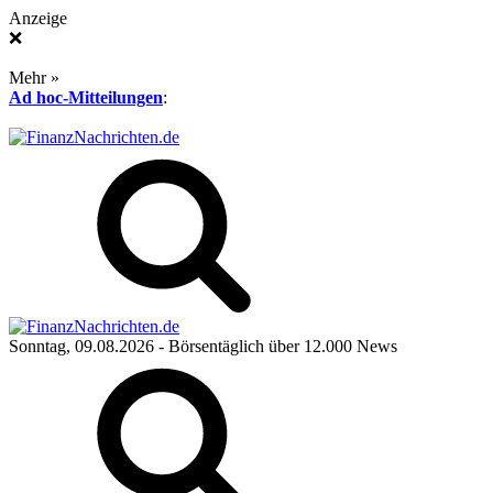
Anzeige
❌
Mehr »
Ad hoc-Mitteilungen
:
Sonntag, 09.08.2026
- Börsentäglich über 12.000 News