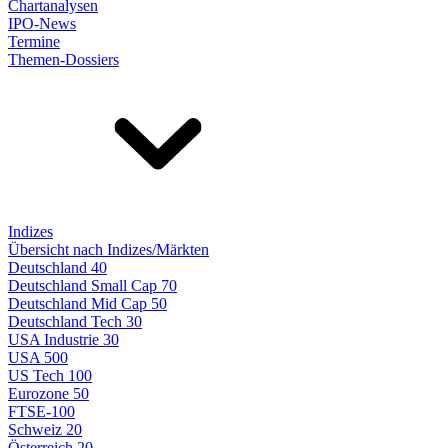
Chartanalysen
IPO-News
Termine
Themen-Dossiers
Indizes
Übersicht nach Indizes/Märkten
Deutschland 40
Deutschland Small Cap 70
Deutschland Mid Cap 50
Deutschland Tech 30
USA Industrie 30
USA 500
US Tech 100
Eurozone 50
FTSE-100
Schweiz 20
Österreich 20