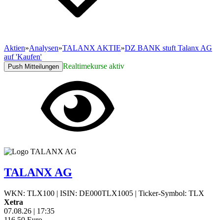
Aktien
»
Analysen
»
TALANX AKTIE
»
DZ BANK stuft Talanx AG
auf 'Kaufen'
Realtimekurse aktiv
Push Mitteilungen
TALANX AG
WKN: TLX100
|
ISIN: DE000TLX1005
|
Ticker-Symbol: TLX
Xetra
07.08.26
|
17:35
116,50
Euro