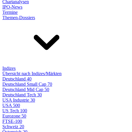
Chartanalysen
IPO-News
Termine
Themen-Dossiers
Indizes
Übersicht nach Indizes/Märkten
Deutschland 40
Deutschland Small Cap 70
Deutschland Mid Cap 50
Deutschland Tech 30
USA Industrie 30
USA 500
US Tech 100
Eurozone 50
FTSE-100
Schweiz 20
Österreich 20