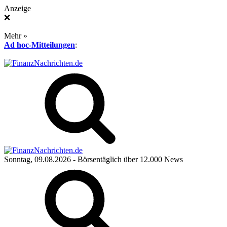
Anzeige
❌
Mehr »
Ad hoc-Mitteilungen
:
Sonntag, 09.08.2026
- Börsentäglich über 12.000 News