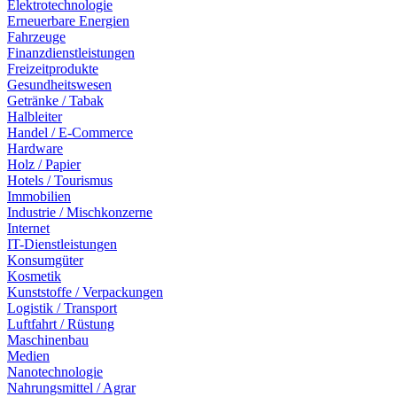
Elektrotechnologie
Erneuerbare Energien
Fahrzeuge
Finanzdienstleistungen
Freizeitprodukte
Gesundheitswesen
Getränke / Tabak
Halbleiter
Handel / E-Commerce
Hardware
Holz / Papier
Hotels / Tourismus
Immobilien
Industrie / Mischkonzerne
Internet
IT-Dienstleistungen
Konsumgüter
Kosmetik
Kunststoffe / Verpackungen
Logistik / Transport
Luftfahrt / Rüstung
Maschinenbau
Medien
Nanotechnologie
Nahrungsmittel / Agrar