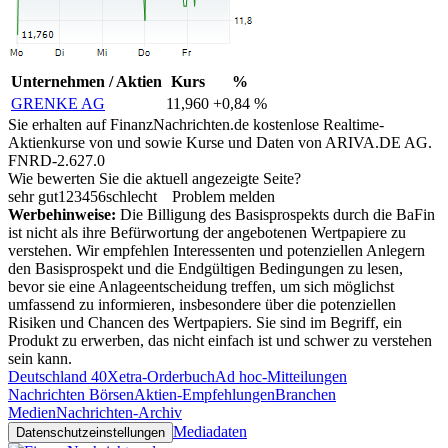
Unternehmen / Aktien
Kurs
%
GRENKE AG
11,960
+0,84 %
Sie erhalten auf FinanzNachrichten.de kostenlose Realtime-
Aktienkurse von
und
sowie Kurse und Daten von
ARIVA.DE AG
.
FNRD-2.627.0
Wie bewerten Sie die aktuell angezeigte Seite?
sehr gut
1
2
3
4
5
6
schlecht
Problem melden
Werbehinweise:
Die Billigung des Basisprospekts durch die BaFin
ist nicht als ihre Befürwortung der angebotenen Wertpapiere zu
verstehen. Wir empfehlen Interessenten und potenziellen Anlegern
den Basisprospekt und die Endgültigen Bedingungen zu lesen,
bevor sie eine Anlageentscheidung treffen, um sich möglichst
umfassend zu informieren, insbesondere über die potenziellen
Risiken und Chancen des Wertpapiers. Sie sind im Begriff, ein
Produkt zu erwerben, das nicht einfach ist und schwer zu verstehen
sein kann.
Deutschland 40
Xetra-Orderbuch
Ad hoc-Mitteilungen
Nachrichten Börsen
Aktien-Empfehlungen
Branchen
Medien
Nachrichten-Archiv
Mediadaten
Datenschutzeinstellungen