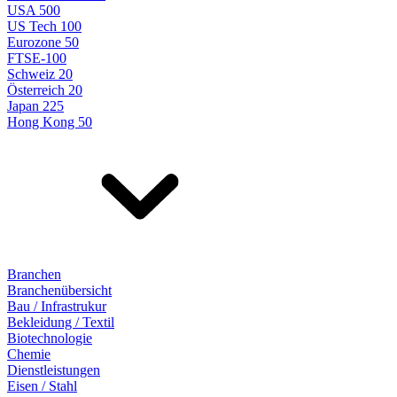
USA 500
US Tech 100
Eurozone 50
FTSE-100
Schweiz 20
Österreich 20
Japan 225
Hong Kong 50
Branchen
Branchenübersicht
Bau / Infrastrukur
Bekleidung / Textil
Biotechnologie
Chemie
Dienstleistungen
Eisen / Stahl