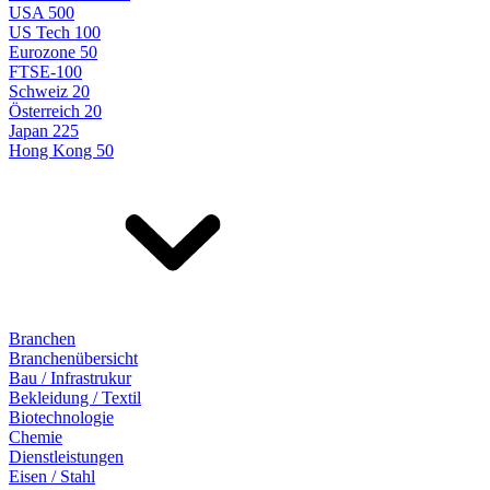
USA 500
US Tech 100
Eurozone 50
FTSE-100
Schweiz 20
Österreich 20
Japan 225
Hong Kong 50
Branchen
Branchenübersicht
Bau / Infrastrukur
Bekleidung / Textil
Biotechnologie
Chemie
Dienstleistungen
Eisen / Stahl