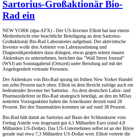
Sartorius-Großaktionär Bio-
Rad ein
NEW YORK (dpa-AFX) - Der US-Investor Elliott hat laut einem
Medienbericht eine beachtliche Beteiligung an dem Sartorius-
Großaktionär Bio-Rad Laboratories aufgebaut. Der aktivistische
Investor wolle den Anbieter von Laborausrüstung und
Diagnostikprodukten dazu drängen, etwas gegen seinen mauen
Aktienkurs zu unternehmen, berichtet das "Wall Street Journal"
(WSJ) am Sonntagabend (Ortszeit) unter Berufung auf mit der
Angelegenheit vertraute Personen.
Der Aktienkurs von Bio-Rad sprang im frühen New Yorker Handel
um zehn Prozent nach oben. Elliott ist dem Bericht zufolge auch ein
bedeutender Investor bei Sartorius . An dem deutschen Labor- und
Pharmazulieferer ist Bio-Rad strategisch beteiligt, an den im MDax
notierten Vorzugsaktien halten die Amerikaner derzeit rund 28
Prozent. Bei den Stammaktien kommen sie auf rund 38 Prozent.
Bio-Rad hält damit an Sartorius auf Basis der Schlusskurse vom
Freitag Anteile von insgesamt gut 4,1 Milliarden Euro (rund 4,8
Milliarden US-Dollar). Das US-Unternehmen selbst ist an der Börse
gerade mal etwa 7,3 Milliarden US-Dollar wert. Elliott vertrete die