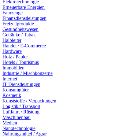
Elektrotechnologie
Erneuerbare Energien
Fahrzeuge
Finanzdienstleistungen
Freizeitprodukte
Gesundheitswesen
Getränke / Tabak
Halbleiter
Handel / E-Commerce
Hardware
Holz / Papier
Hotels / Tourismus
Immobilien
Industrie / Mischkonzerne
Internet
IT-Dienstleistungen
Konsumgüter
Kosmetik
Kunststoffe / Verpackungen
Logistik / Transport
Luftfahrt / Rüstung
Maschinenbau
Medien
Nanotechnologie
Nahrungsmittel / Agrar