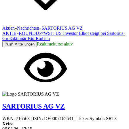
Aktien
»
Nachrichten
»
SARTORIUS AG VZ
AKTIE
»
ROUNDUP/'WSJ': US-Investor Elliot steigt bei Sartorius-
Großaktionär Bio-Rad ein
Realtimekurse aktiv
Push Mitteilungen
SARTORIUS AG VZ
WKN: 716563
|
ISIN: DE0007165631
|
Ticker-Symbol: SRT3
Xetra
06.08.26
|
17:35