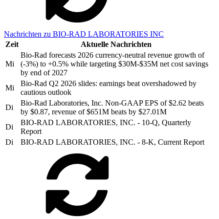
Nachrichten zu BIO-RAD LABORATORIES INC
Zeit
Aktuelle Nachrichten
Bio-Rad forecasts 2026 currency-neutral revenue growth of
Mi
(-3%) to +0.5% while targeting $30M-$35M net cost savings
by end of 2027
Bio-Rad Q2 2026 slides: earnings beat overshadowed by
Mi
cautious outlook
Bio-Rad Laboratories, Inc. Non-GAAP EPS of $2.62 beats
Di
by $0.87, revenue of $651M beats by $27.01M
BIO-RAD LABORATORIES, INC. - 10-Q, Quarterly
Di
Report
Di
BIO-RAD LABORATORIES, INC. - 8-K, Current Report