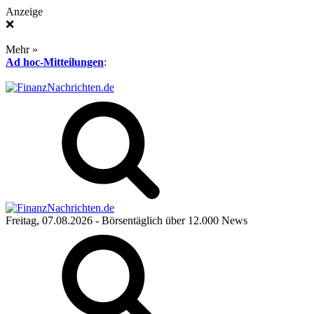
Anzeige
❌
Mehr »
Ad hoc-Mitteilungen
:
Freitag, 07.08.2026
- Börsentäglich über 12.000 News