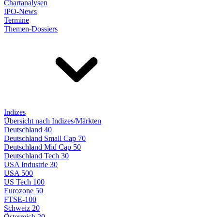
Chartanalysen
IPO-News
Termine
Themen-Dossiers
Indizes
Übersicht nach Indizes/Märkten
Deutschland 40
Deutschland Small Cap 70
Deutschland Mid Cap 50
Deutschland Tech 30
USA Industrie 30
USA 500
US Tech 100
Eurozone 50
FTSE-100
Schweiz 20
Österreich 20