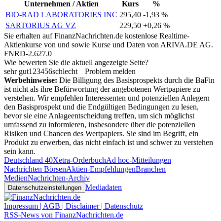
Unternehmen / Aktien
Kurs
%
BIO-RAD LABORATORIES INC
295,40
-1,93 %
SARTORIUS AG VZ
229,50
+0,26 %
Sie erhalten auf FinanzNachrichten.de kostenlose Realtime-
Aktienkurse von
und
sowie Kurse und Daten von
ARIVA.DE AG
.
FNRD-2.627.0
Wie bewerten Sie die aktuell angezeigte Seite?
sehr gut
1
2
3
4
5
6
schlecht
Problem melden
Werbehinweise:
Die Billigung des Basisprospekts durch die BaFin
ist nicht als ihre Befürwortung der angebotenen Wertpapiere zu
verstehen. Wir empfehlen Interessenten und potenziellen Anlegern
den Basisprospekt und die Endgültigen Bedingungen zu lesen,
bevor sie eine Anlageentscheidung treffen, um sich möglichst
umfassend zu informieren, insbesondere über die potenziellen
Risiken und Chancen des Wertpapiers. Sie sind im Begriff, ein
Produkt zu erwerben, das nicht einfach ist und schwer zu verstehen
sein kann.
Deutschland 40
Xetra-Orderbuch
Ad hoc-Mitteilungen
Nachrichten Börsen
Aktien-Empfehlungen
Branchen
Medien
Nachrichten-Archiv
Mediadaten
Datenschutzeinstellungen
Impressum | AGB | Disclaimer | Datenschutz
RSS-News von FinanzNachrichten.de