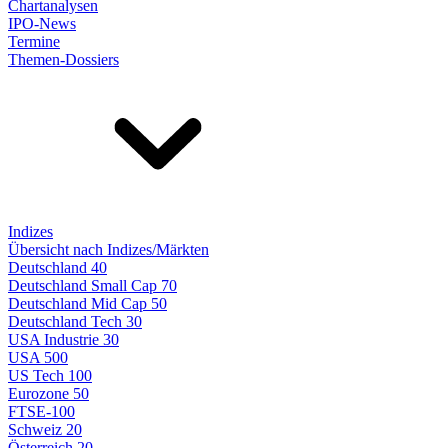
Chartanalysen
IPO-News
Termine
Themen-Dossiers
Indizes
Übersicht nach Indizes/Märkten
Deutschland 40
Deutschland Small Cap 70
Deutschland Mid Cap 50
Deutschland Tech 30
USA Industrie 30
USA 500
US Tech 100
Eurozone 50
FTSE-100
Schweiz 20
Österreich 20