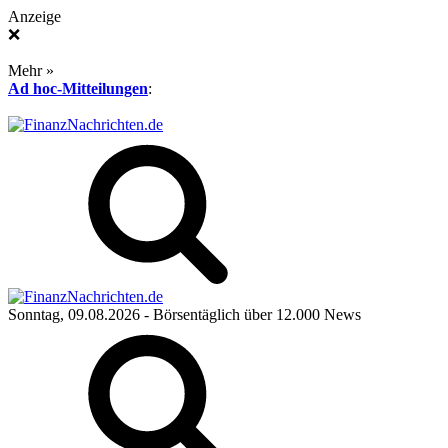
Anzeige
❌
Mehr »
Ad hoc-Mitteilungen
:
Sonntag, 09.08.2026
- Börsentäglich über 12.000 News