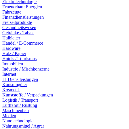
Elektrotechnologie
Erneuerbare Energien
Fahrzeuge
Finanzdienstleistungen
Freizeitprodukte
Gesundheitswesen
Getränke / Tabak
Halbleiter
Handel / E-Commerce
Hardware
Holz / Papier
Hotels / Tourismus
Immobilien
Industrie / Mischkonzerne
Internet
IT-Dienstleistungen
Konsumgüter
Kosmetik
Kunststoffe / Verpackungen
Logistik / Transport
Luftfahrt / Rüstung
Maschinenbau
Medien
Nanotechnologie
Nahrungsmittel / Agrar