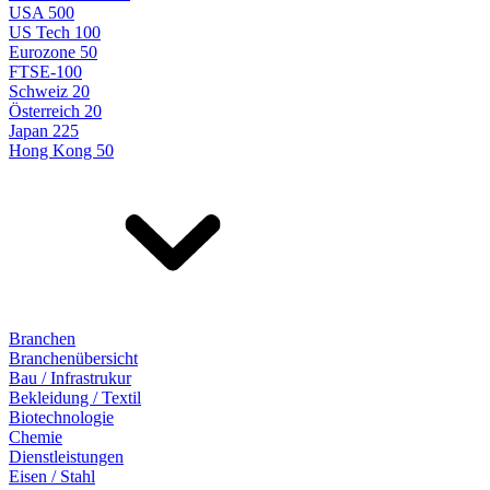
USA 500
US Tech 100
Eurozone 50
FTSE-100
Schweiz 20
Österreich 20
Japan 225
Hong Kong 50
Branchen
Branchenübersicht
Bau / Infrastrukur
Bekleidung / Textil
Biotechnologie
Chemie
Dienstleistungen
Eisen / Stahl