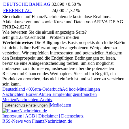
DEUTSCHE BANK AG
32,890
+0,50 %
FREENET AG
24,000
-1,32 %
Sie erhalten auf FinanzNachrichten.de kostenlose Realtime-
Aktienkurse von
und
sowie Kurse und Daten von
ARIVA.DE AG
.
FNRD-2.627.0
Wie bewerten Sie die aktuell angezeigte Seite?
sehr gut
1
2
3
4
5
6
schlecht
Problem melden
Werbehinweise:
Die Billigung des Basisprospekts durch die BaFin
ist nicht als ihre Befürwortung der angebotenen Wertpapiere zu
verstehen. Wir empfehlen Interessenten und potenziellen Anlegern
den Basisprospekt und die Endgültigen Bedingungen zu lesen,
bevor sie eine Anlageentscheidung treffen, um sich möglichst
umfassend zu informieren, insbesondere über die potenziellen
Risiken und Chancen des Wertpapiers. Sie sind im Begriff, ein
Produkt zu erwerben, das nicht einfach ist und schwer zu verstehen
sein kann.
Deutschland 40
Xetra-Orderbuch
Ad hoc-Mitteilungen
Nachrichten Börsen
Aktien-Empfehlungen
Branchen
Medien
Nachrichten-Archiv
Mediadaten
Datenschutzeinstellungen
Impressum | AGB | Disclaimer | Datenschutz
RSS-News von FinanzNachrichten.de