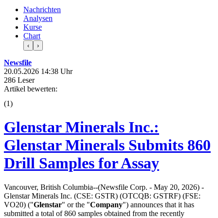
Nachrichten
Analysen
Kurse
Chart
‹
›
Newsfile
20.05.2026 14:38 Uhr
286 Leser
Artikel bewerten:
(
1
)
Glenstar Minerals Inc.:
Glenstar Minerals Submits 860
Drill Samples for Assay
Vancouver, British Columbia--(Newsfile Corp. - May 20, 2026) -
Glenstar Minerals Inc. (CSE: GSTR) (OTCQB: GSTRF) (FSE:
VO20) ("
Glenstar
" or the "
Company
") announces that it has
submitted a total of 860 samples obtained from the recently