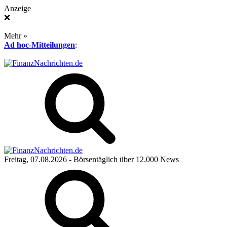
Anzeige
❌
Mehr »
Ad hoc-Mitteilungen
:
Freitag, 07.08.2026
- Börsentäglich über 12.000 News