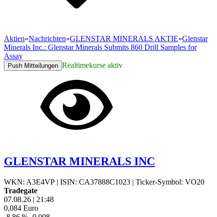
Aktien
»
Nachrichten
»
GLENSTAR MINERALS AKTIE
»
Glenstar
Minerals Inc.: Glenstar Minerals Submits 860 Drill Samples for
Assay
Realtimekurse aktiv
Push Mitteilungen
GLENSTAR MINERALS INC
WKN: A3E4VP
|
ISIN: CA37888C1023
|
Ticker-Symbol: VO20
Tradegate
07.08.26
|
21:48
0,084
Euro
-8,86 %
-0,008