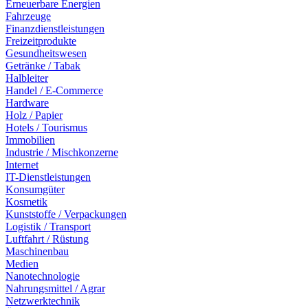
Erneuerbare Energien
Fahrzeuge
Finanzdienstleistungen
Freizeitprodukte
Gesundheitswesen
Getränke / Tabak
Halbleiter
Handel / E-Commerce
Hardware
Holz / Papier
Hotels / Tourismus
Immobilien
Industrie / Mischkonzerne
Internet
IT-Dienstleistungen
Konsumgüter
Kosmetik
Kunststoffe / Verpackungen
Logistik / Transport
Luftfahrt / Rüstung
Maschinenbau
Medien
Nanotechnologie
Nahrungsmittel / Agrar
Netzwerktechnik