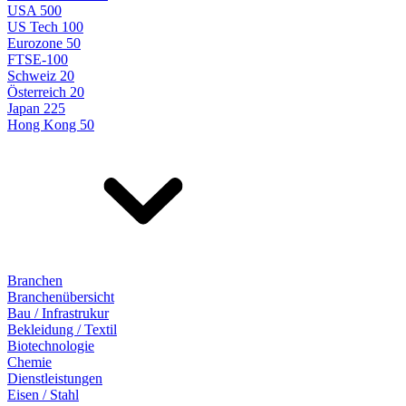
USA 500
US Tech 100
Eurozone 50
FTSE-100
Schweiz 20
Österreich 20
Japan 225
Hong Kong 50
Branchen
Branchenübersicht
Bau / Infrastrukur
Bekleidung / Textil
Biotechnologie
Chemie
Dienstleistungen
Eisen / Stahl