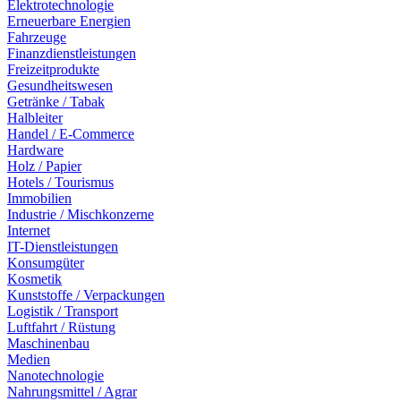
Elektrotechnologie
Erneuerbare Energien
Fahrzeuge
Finanzdienstleistungen
Freizeitprodukte
Gesundheitswesen
Getränke / Tabak
Halbleiter
Handel / E-Commerce
Hardware
Holz / Papier
Hotels / Tourismus
Immobilien
Industrie / Mischkonzerne
Internet
IT-Dienstleistungen
Konsumgüter
Kosmetik
Kunststoffe / Verpackungen
Logistik / Transport
Luftfahrt / Rüstung
Maschinenbau
Medien
Nanotechnologie
Nahrungsmittel / Agrar