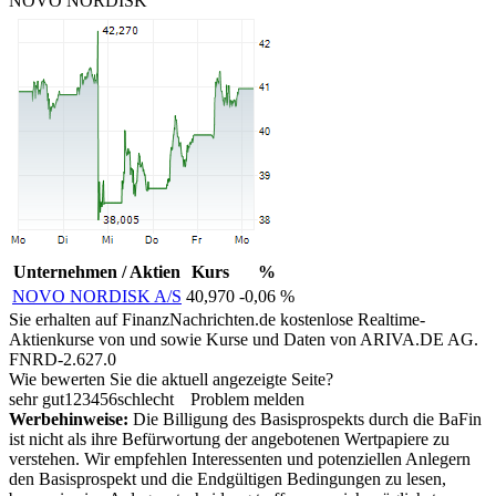
NOVO NORDISK
Unternehmen / Aktien
Kurs
%
NOVO NORDISK A/S
40,970
-0,06 %
Sie erhalten auf FinanzNachrichten.de kostenlose Realtime-
Aktienkurse von
und
sowie Kurse und Daten von
ARIVA.DE AG
.
FNRD-2.627.0
Wie bewerten Sie die aktuell angezeigte Seite?
sehr gut
1
2
3
4
5
6
schlecht
Problem melden
Werbehinweise:
Die Billigung des Basisprospekts durch die BaFin
ist nicht als ihre Befürwortung der angebotenen Wertpapiere zu
verstehen. Wir empfehlen Interessenten und potenziellen Anlegern
den Basisprospekt und die Endgültigen Bedingungen zu lesen,