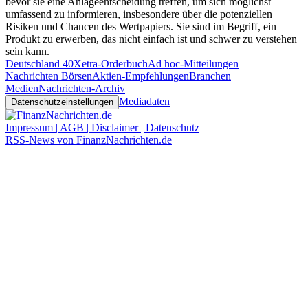
bevor sie eine Anlageentscheidung treffen, um sich möglichst
umfassend zu informieren, insbesondere über die potenziellen
Risiken und Chancen des Wertpapiers. Sie sind im Begriff, ein
Produkt zu erwerben, das nicht einfach ist und schwer zu verstehen
sein kann.
Deutschland 40
Xetra-Orderbuch
Ad hoc-Mitteilungen
Nachrichten Börsen
Aktien-Empfehlungen
Branchen
Medien
Nachrichten-Archiv
Mediadaten
Datenschutzeinstellungen
Impressum | AGB | Disclaimer | Datenschutz
RSS-News von FinanzNachrichten.de