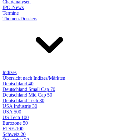
Chartanalysen
IPO-News
Termine
Themen-Dossiers
Indizes
Übersicht nach Indizes/Märkten
Deutschland 40
Deutschland Small Cap 70
Deutschland Mid Cap 50
Deutschland Tech 30
USA Industrie 30
USA 500
US Tech 100
Eurozone 50
FTSE-100
Schweiz 20
Österreich 20