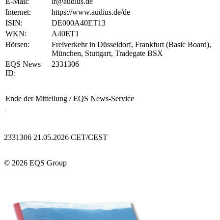
E-Mail:
ir@audius.de
Internet:
https://www.audius.de/de
ISIN:
DE000A40ET13
WKN:
A40ET1
Börsen:
Freiverkehr in Düsseldorf, Frankfurt (Basic Board),
München, Stuttgart, Tradegate BSX
EQS News
2331306
ID:
Ende der Mitteilung
/ EQS News-Service
2331306 21.05.2026 CET/CEST
© 2026 EQS Group