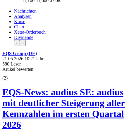
11,100
11,600
07.08.
Nachrichten
Analysen
Kurse
Chart
Xetra-Orderbuch
Dividende
‹
›
EQS Group (DE)
21.05.2026 10:21 Uhr
580 Leser
Artikel bewerten:
(
2
)
EQS-News: audius SE: audius
mit deutlicher Steigerung aller
Kennzahlen im ersten Quartal
2026