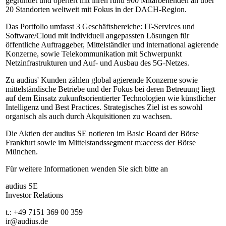
gegründet und operiert mit ihren rund 900 Mitarbeitenden an über
20 Standorten weltweit mit Fokus in der DACH-Region.
Das Portfolio umfasst 3 Geschäftsbereiche: IT-Services und
Software/Cloud mit individuell angepassten Lösungen für
öffentliche Auftraggeber, Mittelständler und international agierende
Konzerne, sowie Telekommunikation mit Schwerpunkt
Netzinfrastrukturen und Auf- und Ausbau des 5G-Netzes.
Zu audius' Kunden zählen global agierende Konzerne sowie
mittelständische Betriebe und der Fokus bei deren Betreuung liegt
auf dem Einsatz zukunftsorientierter Technologien wie künstlicher
Intelligenz und Best Practices. Strategisches Ziel ist es sowohl
organisch als auch durch Akquisitionen zu wachsen.
Die Aktien der audius SE notieren im Basic Board der Börse
Frankfurt sowie im Mittelstandssegment m:access der Börse
München.
Für weitere Informationen wenden Sie sich bitte an
audius SE
Investor Relations
t.: +49 7151 369 00 359
ir@audius.de