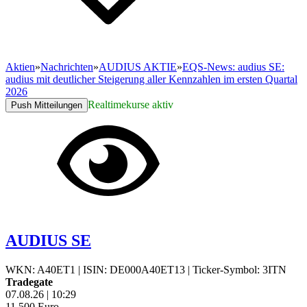
Aktien
»
Nachrichten
»
AUDIUS AKTIE
»
EQS-News: audius SE:
audius mit deutlicher Steigerung aller Kennzahlen im ersten Quartal
2026
Realtimekurse aktiv
Push Mitteilungen
AUDIUS SE
WKN: A40ET1
|
ISIN: DE000A40ET13
|
Ticker-Symbol: 3ITN
Tradegate
07.08.26
|
10:29
11,500
Euro