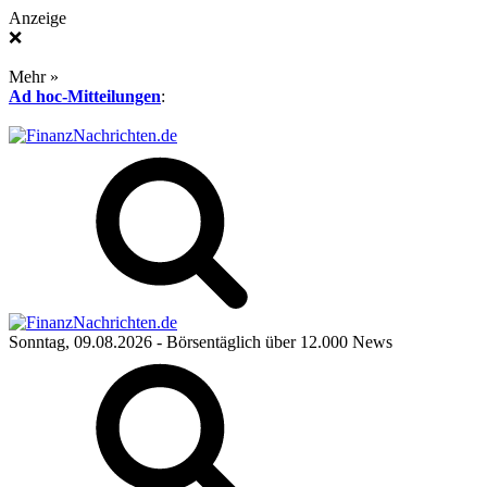
Anzeige
❌
Mehr »
Ad hoc-Mitteilungen
:
Sonntag, 09.08.2026
- Börsentäglich über 12.000 News