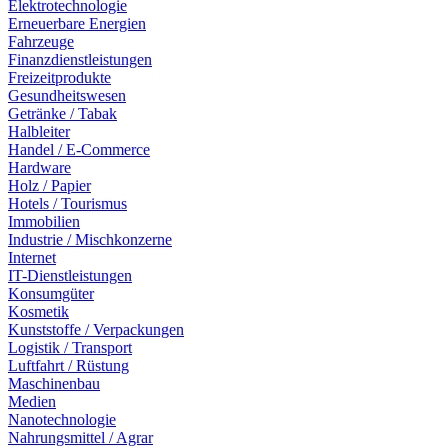
Elektrotechnologie
Erneuerbare Energien
Fahrzeuge
Finanzdienstleistungen
Freizeitprodukte
Gesundheitswesen
Getränke / Tabak
Halbleiter
Handel / E-Commerce
Hardware
Holz / Papier
Hotels / Tourismus
Immobilien
Industrie / Mischkonzerne
Internet
IT-Dienstleistungen
Konsumgüter
Kosmetik
Kunststoffe / Verpackungen
Logistik / Transport
Luftfahrt / Rüstung
Maschinenbau
Medien
Nanotechnologie
Nahrungsmittel / Agrar