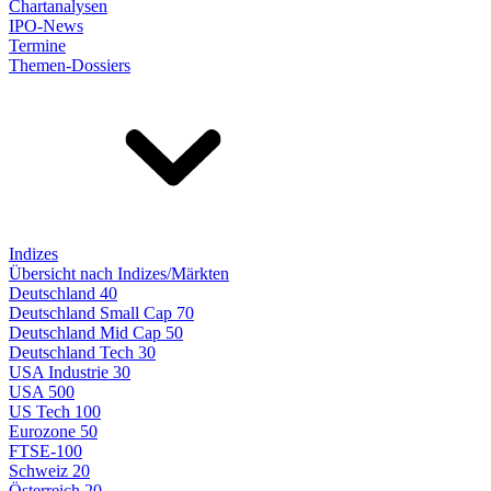
Chartanalysen
IPO-News
Termine
Themen-Dossiers
Indizes
Übersicht nach Indizes/Märkten
Deutschland 40
Deutschland Small Cap 70
Deutschland Mid Cap 50
Deutschland Tech 30
USA Industrie 30
USA 500
US Tech 100
Eurozone 50
FTSE-100
Schweiz 20
Österreich 20