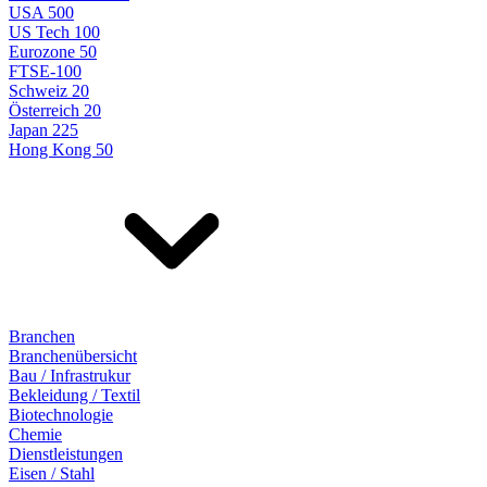
USA 500
US Tech 100
Eurozone 50
FTSE-100
Schweiz 20
Österreich 20
Japan 225
Hong Kong 50
Branchen
Branchenübersicht
Bau / Infrastrukur
Bekleidung / Textil
Biotechnologie
Chemie
Dienstleistungen
Eisen / Stahl