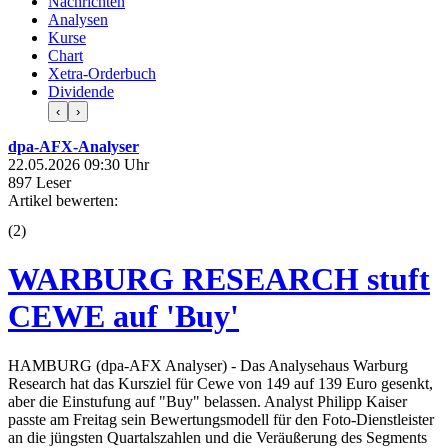
Nachrichten
Analysen
Kurse
Chart
Xetra-Orderbuch
Dividende
‹
›
dpa-AFX-Analyser
22.05.2026 09:30 Uhr
897 Leser
Artikel bewerten:
(
2
)
WARBURG RESEARCH stuft
CEWE auf 'Buy'
HAMBURG (dpa-AFX Analyser) - Das Analysehaus Warburg
Research hat das Kursziel für Cewe von 149 auf 139 Euro gesenkt,
aber die Einstufung auf "Buy" belassen. Analyst Philipp Kaiser
passte am Freitag sein Bewertungsmodell für den Foto-Dienstleister
an die jüngsten Quartalszahlen und die Veräußerung des Segments