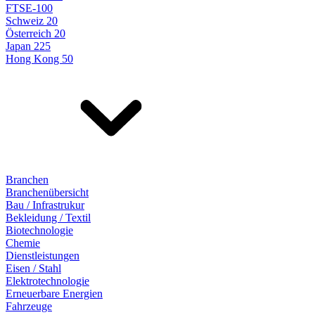
FTSE-100
Schweiz 20
Österreich 20
Japan 225
Hong Kong 50
Branchen
Branchenübersicht
Bau / Infrastrukur
Bekleidung / Textil
Biotechnologie
Chemie
Dienstleistungen
Eisen / Stahl
Elektrotechnologie
Erneuerbare Energien
Fahrzeuge