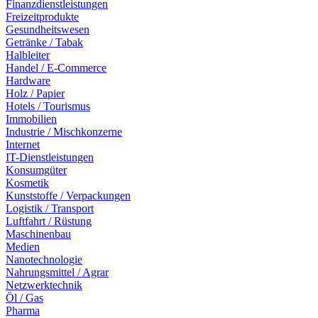
Finanzdienstleistungen
Freizeitprodukte
Gesundheitswesen
Getränke / Tabak
Halbleiter
Handel / E-Commerce
Hardware
Holz / Papier
Hotels / Tourismus
Immobilien
Industrie / Mischkonzerne
Internet
IT-Dienstleistungen
Konsumgüter
Kosmetik
Kunststoffe / Verpackungen
Logistik / Transport
Luftfahrt / Rüstung
Maschinenbau
Medien
Nanotechnologie
Nahrungsmittel / Agrar
Netzwerktechnik
Öl / Gas
Pharma