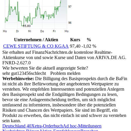
Unternehmen / Aktien
Kurs
%
CEWE STIFTUNG & CO KGAA
97,40
-1,02 %
Sie erhalten auf FinanzNachrichten.de kostenlose Realtime-
Aktienkurse von
und
sowie Kurse und Daten von
ARIVA.DE AG
.
FNRD-2.627.0
Wie bewerten Sie die aktuell angezeigte Seite?
sehr gut
1
2
3
4
5
6
schlecht
Problem melden
Werbehinweise:
Die Billigung des Basisprospekts durch die BaFin
ist nicht als ihre Befürwortung der angebotenen Wertpapiere zu
verstehen. Wir empfehlen Interessenten und potenziellen Anlegern
den Basisprospekt und die Endgültigen Bedingungen zu lesen,
bevor sie eine Anlageentscheidung treffen, um sich möglichst
umfassend zu informieren, insbesondere über die potenziellen
Risiken und Chancen des Wertpapiers. Sie sind im Begriff, ein
Produkt zu erwerben, das nicht einfach ist und schwer zu verstehen
sein kann.
Deutschland 40
Xetra-Orderbuch
Ad hoc-Mitteilungen