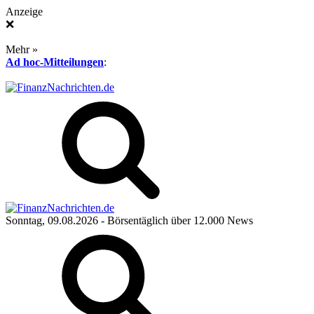
Anzeige
❌
Mehr »
Ad hoc-Mitteilungen
:
Sonntag, 09.08.2026
- Börsentäglich über 12.000 News