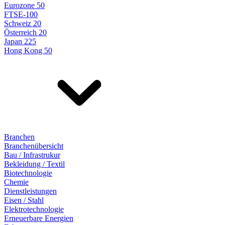
Eurozone 50
FTSE-100
Schweiz 20
Österreich 20
Japan 225
Hong Kong 50
Branchen
Branchenübersicht
Bau / Infrastrukur
Bekleidung / Textil
Biotechnologie
Chemie
Dienstleistungen
Eisen / Stahl
Elektrotechnologie
Erneuerbare Energien