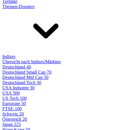
Termine
Themen-Dossiers
Indizes
Übersicht nach Indizes/Märkten
Deutschland 40
Deutschland Small Cap 70
Deutschland Mid Cap 50
Deutschland Tech 30
USA Industrie 30
USA 500
US Tech 100
Eurozone 50
FTSE-100
Schweiz 20
Österreich 20
Japan 225
Hong Kong 50