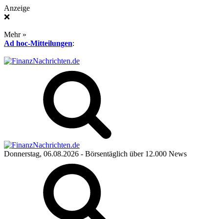
Anzeige
❌
Mehr »
Ad hoc-Mitteilungen
:
Donnerstag, 06.08.2026
- Börsentäglich über 12.000 News