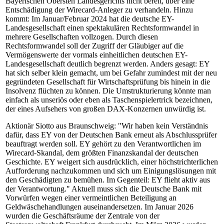
Bayerischen Obersten Landesgerichts nicht bereit, über eine
Entschädigung der Wirecard-Anleger zu verhandeln. Hinzu
kommt: Im Januar/Februar 2024 hat die deutsche EY-
Landesgesellschaft einen spektakulären Rechtsformwandel in
mehrere Gesellschaften vollzogen. Durch diesen
Rechtsformwandel soll der Zugriff der Gläubiger auf die
Vermögenswerte der vormals einheitlichen deutschen EY-
Landesgesellschaft deutlich begrenzt werden. Anders gesagt: EY
hat sich selber klein gemacht, um bei Gefahr zumindest mit der neu
gegründeten Gesellschaft für Wirtschaftsprüfung bis hinein in die
Insolvenz flüchten zu können. Die Umstrukturierung könnte man
einfach als unseriös oder eben als Taschenspielertrick bezeichnen,
der eines Aufsehers von großen DAX-Konzernen unwürdig ist.
Aktionär Siotto aus Braunschweig: "Wir haben kein Verständnis
dafür, dass EY von der Deutschen Bank erneut als Abschlussprüfer
beauftragt werden soll. EY gehört zu den Verantwortlichen im
Wirecard-Skandal, dem größten Finanzskandal der deutschen
Geschichte. EY weigert sich ausdrücklich, einer höchstrichterlichen
Aufforderung nachzukommen und sich um Einigungslösungen mit
den Geschädigten zu bemühen. Im Gegenteil: EY flieht aktiv aus
der Verantwortung." Aktuell muss sich die Deutsche Bank mit
Vorwürfen wegen einer vermeintlichen Beteiligung an
Geldwäschehandlungen auseinandersetzen. Im Januar 2026
wurden die Geschäftsräume der Zentrale von der