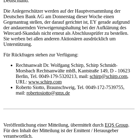
Deutschland."
Die Anlegerschützer werden auf der Hauptversammlung der
Deutschen Bank AG am Donnerstag dieser Woche einen
Gegenantrag stellen, der darauf gerichtet ist, EY
gerade aufgrund
der andauernden Verweigerungshaltung bei der Aufklärung des
Wirecard-Skandals nicht erneut als Abschlussprüfer zu bestellen.
Sie werben bei allen anderen Aktionären ausdrücklich um
Unterstützung.
Für Rückfragen stehen zur Verfügung:
Rechtsanwalt Dr. Wolfgang Schirp, Schirp Schmidt-
Morsbach Rechtsanwälte mbB, Kantstraße 149, D - 10623
Berlin, Tel. 0049-179-5320213, mail:
schirp@schirp.com
,
URL:
www.schirp.com
Roberto Siotto, Braunschweig, Tel. 0049-172-7539755,
mail:
robertosiotto@gmx.de
Veröffentlichung einer Mitteilung, übermittelt durch
EQS Group
.
Für den Inhalt der Mitteilung ist der Emittent / Herausgeber
verantwortlich.