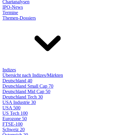
Chartanalysen
IPO-News
Termine
Themen-Dossiers
Indizes
Übersicht nach Indizes/Märkten
Deutschland 40
Deutschland Small Cap 70
Deutschland Mid Cap 50
Deutschland Tech 30
USA Industrie 30
USA 500
US Tech 100
Eurozone 50
FTSE-100
Schweiz 20
Österreich 20