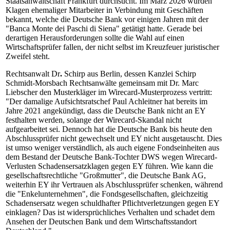
Staatsanwaltschaft Frankfurt durchsucht. Im März 2026 wurden
Klagen ehemaliger Mitarbeiter in Verbindung mit Geschäften
bekannt, welche die Deutsche Bank vor einigen Jahren mit der
"Banca Monte dei Paschi di Siena" getätigt hatte. Gerade bei
derartigen Herausforderungen sollte die Wahl auf einen
Wirtschaftsprüfer fallen, der nicht selbst im Kreuzfeuer juristischer
Zweifel steht.
Rechtsanwalt Dr
.
Schirp aus Berlin, dessen Kanzlei Schirp
Schmidt-Morsbach Rechtsanwälte gemeinsam mit Dr. Marc
Liebscher den Musterkläger im Wirecard-Musterprozess vertritt:
"Der damalige Aufsichtsratschef Paul Achleitner hat bereits im
Jahre 2021 angekündigt, dass die Deutsche Bank nicht an EY
festhalten werden, solange der Wirecard-Skandal nicht
aufgearbeitet sei. Dennoch hat die Deutsche Bank bis heute den
Abschlussprüfer nicht gewechselt und EY nicht ausgetauscht. Dies
ist umso weniger verständlich, als auch eigene Fondseinheiten aus
dem Bestand der Deutsche Bank-Tochter DWS wegen Wirecard-
Verlusten Schadensersatzklagen gegen EY führen. Wie kann die
gesellschaftsrechtliche "Großmutter", die Deutsche Bank AG,
weiterhin EY ihr Vertrauen als Abschlussprüfer schenken, während
die "Enkelunternehmen", die Fondsgesellschaften, gleichzeitig
Schadensersatz wegen schuldhafter Pflichtverletzungen gegen EY
einklagen? Das ist widersprüchliches Verhalten und schadet dem
Ansehen der Deutschen Bank und dem Wirtschaftsstandort