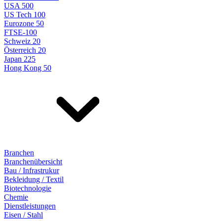
USA 500
US Tech 100
Eurozone 50
FTSE-100
Schweiz 20
Österreich 20
Japan 225
Hong Kong 50
Branchen
Branchenübersicht
Bau / Infrastrukur
Bekleidung / Textil
Biotechnologie
Chemie
Dienstleistungen
Eisen / Stahl