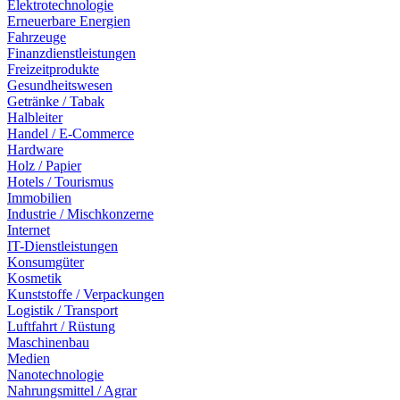
Elektrotechnologie
Erneuerbare Energien
Fahrzeuge
Finanzdienstleistungen
Freizeitprodukte
Gesundheitswesen
Getränke / Tabak
Halbleiter
Handel / E-Commerce
Hardware
Holz / Papier
Hotels / Tourismus
Immobilien
Industrie / Mischkonzerne
Internet
IT-Dienstleistungen
Konsumgüter
Kosmetik
Kunststoffe / Verpackungen
Logistik / Transport
Luftfahrt / Rüstung
Maschinenbau
Medien
Nanotechnologie
Nahrungsmittel / Agrar