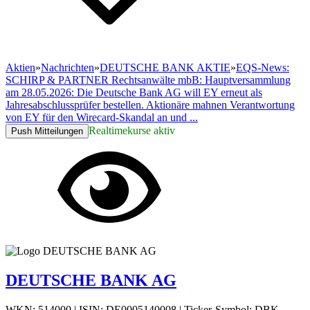
Aktien
»
Nachrichten
»
DEUTSCHE BANK AKTIE
»
EQS-News:
SCHIRP & PARTNER Rechtsanwälte mbB: Hauptversammlung
am 28.05.2026: Die Deutsche Bank AG will EY erneut als
Jahresabschlussprüfer bestellen. Aktionäre mahnen Verantwortung
von EY für den Wirecard-Skandal an und ...
Realtimekurse aktiv
Push Mitteilungen
DEUTSCHE BANK AG
WKN: 514000
|
ISIN: DE0005140008
|
Ticker-Symbol: DBK