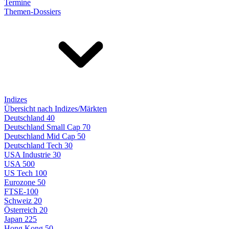
Termine
Themen-Dossiers
Indizes
Übersicht nach Indizes/Märkten
Deutschland 40
Deutschland Small Cap 70
Deutschland Mid Cap 50
Deutschland Tech 30
USA Industrie 30
USA 500
US Tech 100
Eurozone 50
FTSE-100
Schweiz 20
Österreich 20
Japan 225
Hong Kong 50