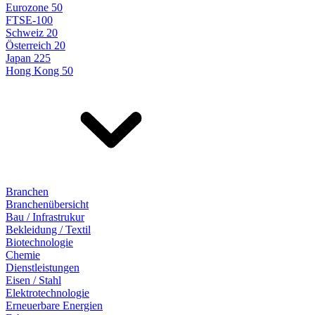
Eurozone 50
FTSE-100
Schweiz 20
Österreich 20
Japan 225
Hong Kong 50
Branchen
Branchenübersicht
Bau / Infrastrukur
Bekleidung / Textil
Biotechnologie
Chemie
Dienstleistungen
Eisen / Stahl
Elektrotechnologie
Erneuerbare Energien