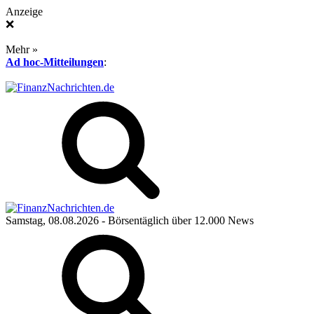
Anzeige
❌
Mehr »
Ad hoc-Mitteilungen
:
Samstag, 08.08.2026
- Börsentäglich über 12.000 News