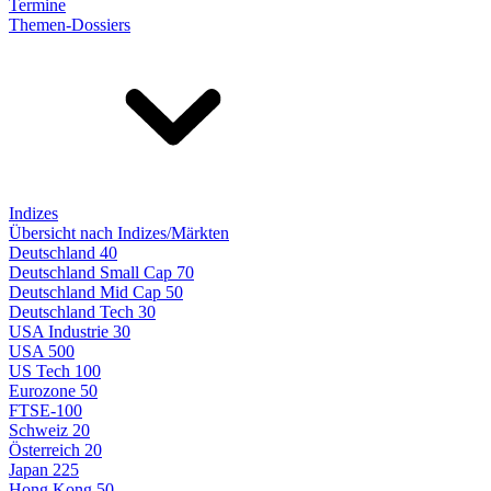
Termine
Themen-Dossiers
Indizes
Übersicht nach Indizes/Märkten
Deutschland 40
Deutschland Small Cap 70
Deutschland Mid Cap 50
Deutschland Tech 30
USA Industrie 30
USA 500
US Tech 100
Eurozone 50
FTSE-100
Schweiz 20
Österreich 20
Japan 225
Hong Kong 50