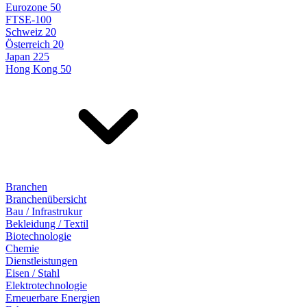
Eurozone 50
FTSE-100
Schweiz 20
Österreich 20
Japan 225
Hong Kong 50
Branchen
Branchenübersicht
Bau / Infrastrukur
Bekleidung / Textil
Biotechnologie
Chemie
Dienstleistungen
Eisen / Stahl
Elektrotechnologie
Erneuerbare Energien