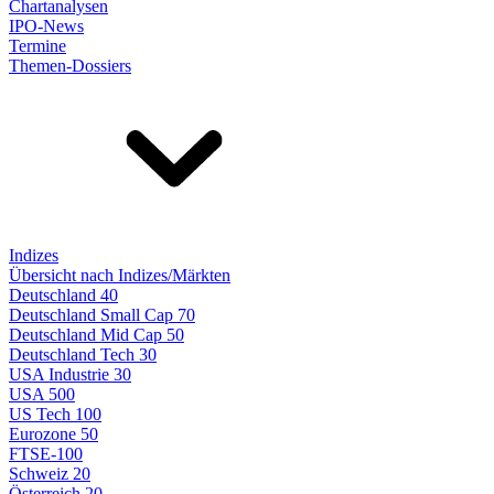
Chartanalysen
IPO-News
Termine
Themen-Dossiers
Indizes
Übersicht nach Indizes/Märkten
Deutschland 40
Deutschland Small Cap 70
Deutschland Mid Cap 50
Deutschland Tech 30
USA Industrie 30
USA 500
US Tech 100
Eurozone 50
FTSE-100
Schweiz 20
Österreich 20