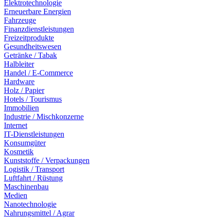
Elektrotechnologie
Erneuerbare Energien
Fahrzeuge
Finanzdienstleistungen
Freizeitprodukte
Gesundheitswesen
Getränke / Tabak
Halbleiter
Handel / E-Commerce
Hardware
Holz / Papier
Hotels / Tourismus
Immobilien
Industrie / Mischkonzerne
Internet
IT-Dienstleistungen
Konsumgüter
Kosmetik
Kunststoffe / Verpackungen
Logistik / Transport
Luftfahrt / Rüstung
Maschinenbau
Medien
Nanotechnologie
Nahrungsmittel / Agrar