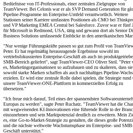
Bedürfnisse von IT-Professionals, einer zentralen Zielgruppe von
TeamViewer. Bei Celonis war er als SVP Demand Generation für glo
Pipeline-Programme im Enterprise-Umfeld verantwortlich. Weitere
Stationen seiner Karriere umfassten Positionen als CMO bei Thinkpro
und VP Marketing EMEA Central bei Salesforce. Zuvor war er fünf 
für Microsoft in Redmond, USA, tätig und gewann dort als Senior Di
Business Solutions umfassende Einblicke in den amerikanischen Mar
"Nur wenige Führungskräfte passen so gut zum Profil von TeamVie
Peter. Er hat regelmäßig herausragende Ergebnisse sowohl im
vertriebsfokussierten Enterprise-Geschäft als auch im produktgetrieb
SMB-Bereich geliefert", sagt TeamViewer-CEO Oliver Steil. "Peter v
es, Marketingorganisationen so aufzubauen und zu skalieren, dass sie
sowohl starke Marken schaffen als auch nachhaltiges Pipeline-Wach
erzielen. Er wird eine zentrale Rolle dabei spielen, die Strategie rund
unsere TeamViewer-ONE-Plattform in kommerziellen Erfolg zu
übersetzen."
"Ich freue mich darauf, Teil eines der spannendsten Softwareuntern
Europas zu werden", sagte Peter Ruchatz. "TeamViewer hat die Cha
mit wegweisenden KI-Innovationen eine führende Rolle in der Bran
einzunehmen und sein Marktpotenzial deutlich zu erweitern. Mein Zie
es, eine Go-to-Market-Strategie zu gestalten, die dieses große Potenzi
und die nächste weltweite Wachstumsphase im Enterprise- und SMB
Geschäft unterstützt."