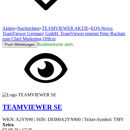
Aktien
»
Nachrichten
»
TEAMVIEWER AKTIE
»
EQS-News:
TeamViewer Germany GmbH: TeamViewer ernennt Peter Ruchatz
zum Chief Marketing Officer
Realtimekurse aktiv
Push Mitteilungen
TEAMVIEWER SE
WKN: A2YN90
|
ISIN: DE000A2YN900
|
Ticker-Symbol: TMV
Xetra
07.08.26
|
17:35