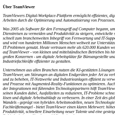
Über TeamViewer
TeamViewers Digital-Workplace-Plattform ermöglicht effizientes, digi
Arbeiten durch die Optimierung und Automatisierung von Prozessen.
Was 2005 als Software für den Fernzugriff auf Computer begann, u
Dienstreisen zu vermeiden und Produktivität zu steigern, entwickelte 
schnell zum branchenweiten Inbegriff von Fernwartung und IT-Suppo
und wird von hunderten Millionen Menschen weltweit zur Unterstütz
IT-Problemen genutzt. Heute vertrauen mehr als 620.000 Kunden we
auf TeamViewer - von kleinen und mittelständischen Betrieben bis hi
großen Konzernen - um digitale Arbeitsplätze für Büroangestellte un
Industriefachkräfte effizienter zu gestalten.
Unternehmen aus allen Branchen nutzen die KI-gestützten Lösungen
TeamViewer, um Störungen an digitalen Endgeräten jeder Art zu ver
und zu beheben, IT-Netzwerke und Industrieanlagen effizient zu verw
und Prozesse mit Augmented-Reality-Funktionen zu optimieren. Auc
der Integrationen mit führenden Technologiepartnern hilft TeamView
seinen Kunden dabei, Ausfallzeiten zu reduzieren, IT-Probleme schnel
lösen und digitale Arbeitsabläufe zu verbessern. In einer Zeit des glo
Wandels - geprägt von hybriden Arbeitsmodellen, neuen Technologi
Fachkräftemangel - bietet TeamViewer einen klaren Mehrwert: höhe
Produktivität, schnellere Einarbeitung neuer Talente und eine gesteig