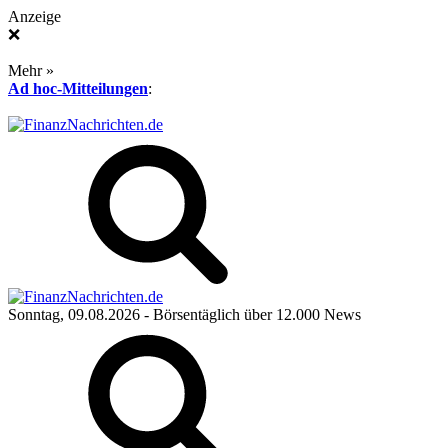
Anzeige
❌
Mehr »
Ad hoc-Mitteilungen
:
Sonntag, 09.08.2026
- Börsentäglich über 12.000 News