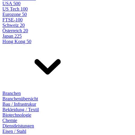
USA 500
US Tech 100
Eurozone 50
FTSE-100
Schweiz 20
Österreich 20
Japan 225
Hong Kong 50
Branchen
Branchenübersicht
Bau / Infrastrukur
Bekleidung / Textil
Biotechnologie
Chemie
Dienstleistungen
Eisen / Stahl