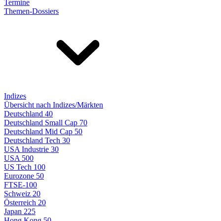
Termine
Themen-Dossiers
Indizes
Übersicht nach Indizes/Märkten
Deutschland 40
Deutschland Small Cap 70
Deutschland Mid Cap 50
Deutschland Tech 30
USA Industrie 30
USA 500
US Tech 100
Eurozone 50
FTSE-100
Schweiz 20
Österreich 20
Japan 225
Hong Kong 50