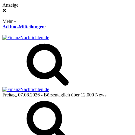
Anzeige
❌
Mehr »
Ad hoc-Mitteilungen
:
Freitag, 07.08.2026
- Börsentäglich über 12.000 News