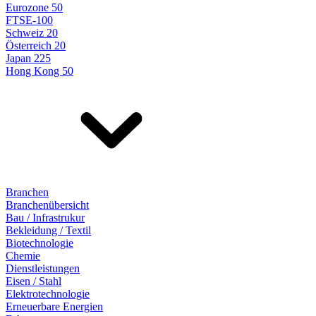
Eurozone 50
FTSE-100
Schweiz 20
Österreich 20
Japan 225
Hong Kong 50
Branchen
Branchenübersicht
Bau / Infrastrukur
Bekleidung / Textil
Biotechnologie
Chemie
Dienstleistungen
Eisen / Stahl
Elektrotechnologie
Erneuerbare Energien