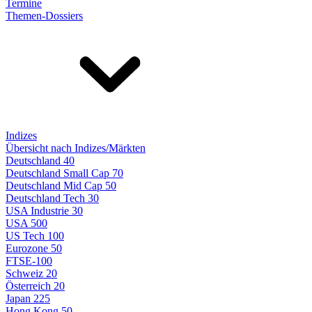
Termine
Themen-Dossiers
Indizes
Übersicht nach Indizes/Märkten
Deutschland 40
Deutschland Small Cap 70
Deutschland Mid Cap 50
Deutschland Tech 30
USA Industrie 30
USA 500
US Tech 100
Eurozone 50
FTSE-100
Schweiz 20
Österreich 20
Japan 225
Hong Kong 50