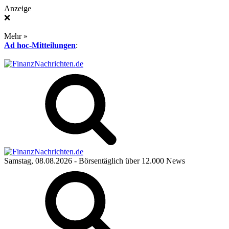
Anzeige
❌
Mehr »
Ad hoc-Mitteilungen
:
Samstag, 08.08.2026
- Börsentäglich über 12.000 News