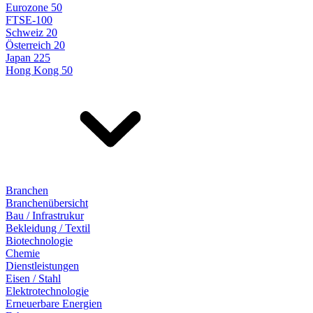
Eurozone 50
FTSE-100
Schweiz 20
Österreich 20
Japan 225
Hong Kong 50
Branchen
Branchenübersicht
Bau / Infrastrukur
Bekleidung / Textil
Biotechnologie
Chemie
Dienstleistungen
Eisen / Stahl
Elektrotechnologie
Erneuerbare Energien