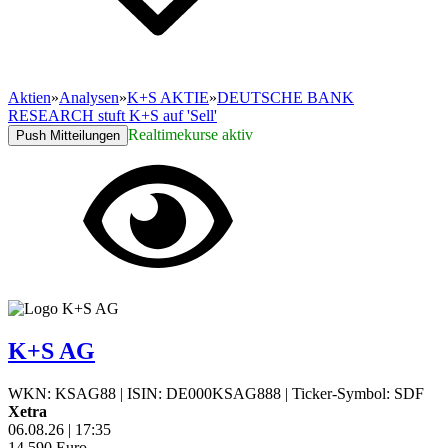
Aktien
»
Analysen
»
K+S AKTIE
»
DEUTSCHE BANK
RESEARCH stuft K+S auf 'Sell'
Realtimekurse aktiv
Push Mitteilungen
K+S AG
WKN: KSAG88
|
ISIN: DE000KSAG888
|
Ticker-Symbol: SDF
Xetra
06.08.26
|
17:35
14,590
Euro