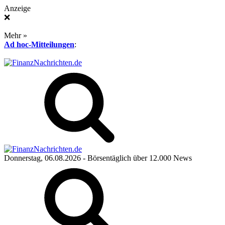
Anzeige
❌
Mehr »
Ad hoc-Mitteilungen
:
Donnerstag, 06.08.2026
- Börsentäglich über 12.000 News