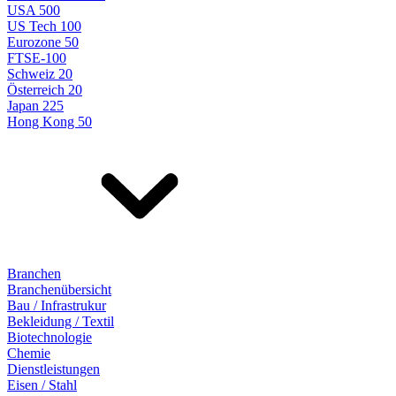
USA 500
US Tech 100
Eurozone 50
FTSE-100
Schweiz 20
Österreich 20
Japan 225
Hong Kong 50
Branchen
Branchenübersicht
Bau / Infrastrukur
Bekleidung / Textil
Biotechnologie
Chemie
Dienstleistungen
Eisen / Stahl