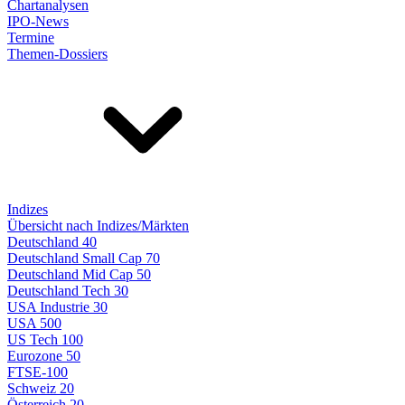
Chartanalysen
IPO-News
Termine
Themen-Dossiers
Indizes
Übersicht nach Indizes/Märkten
Deutschland 40
Deutschland Small Cap 70
Deutschland Mid Cap 50
Deutschland Tech 30
USA Industrie 30
USA 500
US Tech 100
Eurozone 50
FTSE-100
Schweiz 20
Österreich 20