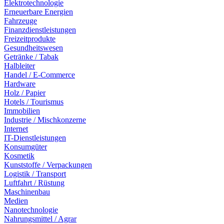
Elektrotechnologie
Erneuerbare Energien
Fahrzeuge
Finanzdienstleistungen
Freizeitprodukte
Gesundheitswesen
Getränke / Tabak
Halbleiter
Handel / E-Commerce
Hardware
Holz / Papier
Hotels / Tourismus
Immobilien
Industrie / Mischkonzerne
Internet
IT-Dienstleistungen
Konsumgüter
Kosmetik
Kunststoffe / Verpackungen
Logistik / Transport
Luftfahrt / Rüstung
Maschinenbau
Medien
Nanotechnologie
Nahrungsmittel / Agrar