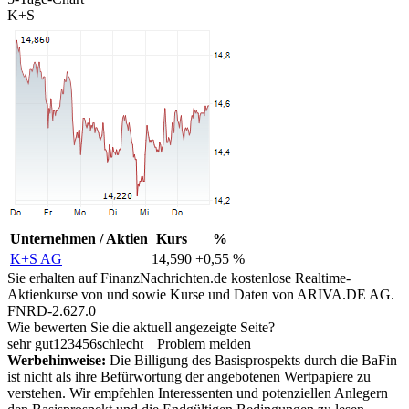
K+S
Unternehmen / Aktien
Kurs
%
K+S AG
14,590
+0,55 %
Sie erhalten auf FinanzNachrichten.de kostenlose Realtime-
Aktienkurse von
und
sowie Kurse und Daten von
ARIVA.DE AG
.
FNRD-2.627.0
Wie bewerten Sie die aktuell angezeigte Seite?
sehr gut
1
2
3
4
5
6
schlecht
Problem melden
Werbehinweise:
Die Billigung des Basisprospekts durch die BaFin
ist nicht als ihre Befürwortung der angebotenen Wertpapiere zu
verstehen. Wir empfehlen Interessenten und potenziellen Anlegern