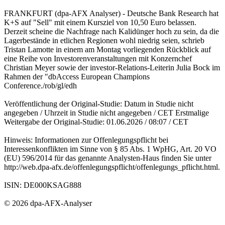
FRANKFURT (dpa-AFX Analyser) - Deutsche Bank Research hat
K+S auf "Sell" mit einem Kursziel von 10,50 Euro belassen.
Derzeit scheine die Nachfrage nach Kalidünger hoch zu sein, da die
Lagerbestände in etlichen Regionen wohl niedrig seien, schrieb
Tristan Lamotte in einem am Montag vorliegenden Rückblick auf
eine Reihe von Investorenveranstaltungen mit Konzernchef
Christian Meyer sowie der investor-Relations-Leiterin Julia Bock im
Rahmen der "dbAccess European Champions
Conference./rob/gl/edh
Veröffentlichung der Original-Studie: Datum in Studie nicht
angegeben / Uhrzeit in Studie nicht angegeben / CET Erstmalige
Weitergabe der Original-Studie: 01.06.2026 / 08:07 / CET
Hinweis: Informationen zur Offenlegungspflicht bei
Interessenkonflikten im Sinne von § 85 Abs. 1 WpHG, Art. 20 VO
(EU) 596/2014 für das genannte Analysten-Haus finden Sie unter
http://web.dpa-afx.de/offenlegungspflicht/offenlegungs_pflicht.html.
ISIN: DE000KSAG888
© 2026 dpa-AFX-Analyser