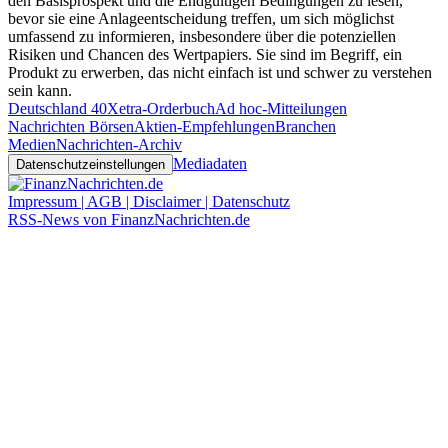
den Basisprospekt und die Endgültigen Bedingungen zu lesen,
bevor sie eine Anlageentscheidung treffen, um sich möglichst
umfassend zu informieren, insbesondere über die potenziellen
Risiken und Chancen des Wertpapiers. Sie sind im Begriff, ein
Produkt zu erwerben, das nicht einfach ist und schwer zu verstehen
sein kann.
Deutschland 40
Xetra-Orderbuch
Ad hoc-Mitteilungen
Nachrichten Börsen
Aktien-Empfehlungen
Branchen
Medien
Nachrichten-Archiv
Mediadaten
Datenschutzeinstellungen
Impressum | AGB | Disclaimer | Datenschutz
RSS-News von FinanzNachrichten.de