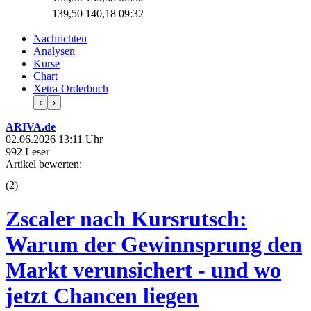
139,50
140,18
09:32
Nachrichten
Analysen
Kurse
Chart
Xetra-Orderbuch
‹
›
ARIVA.de
02.06.2026 13:11 Uhr
992 Leser
Artikel bewerten:
(
2
)
Zscaler nach Kursrutsch:
Warum der Gewinnsprung den
Markt verunsichert - und wo
jetzt Chancen liegen