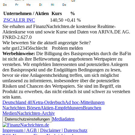
Unternehmen / Aktien
Kurs
%
ZSCALER INC
140,50
+0,41 %
Sie erhalten auf FinanzNachrichten.de kostenlose Realtime-
Aktienkurse von
und
sowie Kurse und Daten von
ARIVA.DE AG
.
FNRD-2.627.0
Wie bewerten Sie die aktuell angezeigte Seite?
sehr gut
1
2
3
4
5
6
schlecht
Problem melden
Werbehinweise:
Die Billigung des Basisprospekts durch die BaFin
ist nicht als ihre Befürwortung der angebotenen Wertpapiere zu
verstehen. Wir empfehlen Interessenten und potenziellen Anlegern
den Basisprospekt und die Endgültigen Bedingungen zu lesen,
bevor sie eine Anlageentscheidung treffen, um sich möglichst
umfassend zu informieren, insbesondere über die potenziellen
Risiken und Chancen des Wertpapiers. Sie sind im Begriff, ein
Produkt zu erwerben, das nicht einfach ist und schwer zu verstehen
sein kann.
Deutschland 40
Xetra-Orderbuch
Ad hoc-Mitteilungen
Nachrichten Börsen
Aktien-Empfehlungen
Branchen
Medien
Nachrichten-Archiv
Mediadaten
Datenschutzeinstellungen
Impressum | AGB | Disclaimer | Datenschutz