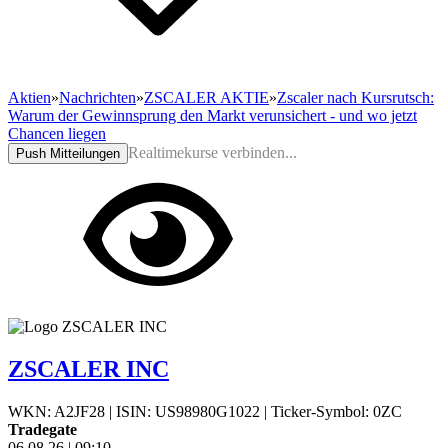
Aktien
»
Nachrichten
»
ZSCALER AKTIE
»
Zscaler nach Kursrutsch:
Warum der Gewinnsprung den Markt verunsichert - und wo jetzt
Chancen liegen
Realtimekurse verbinden...
Push Mitteilungen
ZSCALER INC
WKN: A2JF28
|
ISIN: US98980G1022
|
Ticker-Symbol: 0ZC
Tradegate
06.08.26
|
09:10