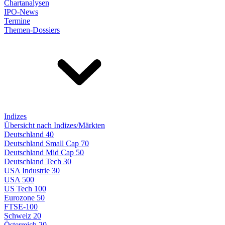
Chartanalysen
IPO-News
Termine
Themen-Dossiers
Indizes
Übersicht nach Indizes/Märkten
Deutschland 40
Deutschland Small Cap 70
Deutschland Mid Cap 50
Deutschland Tech 30
USA Industrie 30
USA 500
US Tech 100
Eurozone 50
FTSE-100
Schweiz 20
Österreich 20