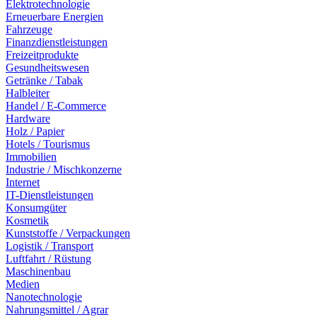
Elektrotechnologie
Erneuerbare Energien
Fahrzeuge
Finanzdienstleistungen
Freizeitprodukte
Gesundheitswesen
Getränke / Tabak
Halbleiter
Handel / E-Commerce
Hardware
Holz / Papier
Hotels / Tourismus
Immobilien
Industrie / Mischkonzerne
Internet
IT-Dienstleistungen
Konsumgüter
Kosmetik
Kunststoffe / Verpackungen
Logistik / Transport
Luftfahrt / Rüstung
Maschinenbau
Medien
Nanotechnologie
Nahrungsmittel / Agrar