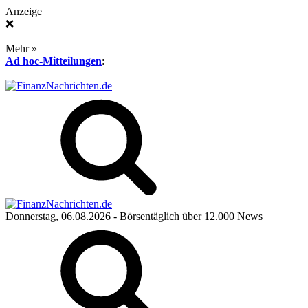
Anzeige
❌
Mehr »
Ad hoc-Mitteilungen
:
Donnerstag, 06.08.2026
- Börsentäglich über 12.000 News