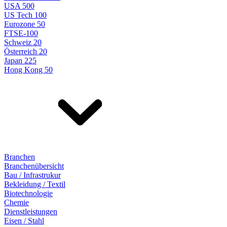
USA 500
US Tech 100
Eurozone 50
FTSE-100
Schweiz 20
Österreich 20
Japan 225
Hong Kong 50
Branchen
Branchenübersicht
Bau / Infrastrukur
Bekleidung / Textil
Biotechnologie
Chemie
Dienstleistungen
Eisen / Stahl