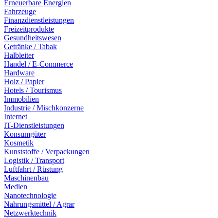
Erneuerbare Energien
Fahrzeuge
Finanzdienstleistungen
Freizeitprodukte
Gesundheitswesen
Getränke / Tabak
Halbleiter
Handel / E-Commerce
Hardware
Holz / Papier
Hotels / Tourismus
Immobilien
Industrie / Mischkonzerne
Internet
IT-Dienstleistungen
Konsumgüter
Kosmetik
Kunststoffe / Verpackungen
Logistik / Transport
Luftfahrt / Rüstung
Maschinenbau
Medien
Nanotechnologie
Nahrungsmittel / Agrar
Netzwerktechnik