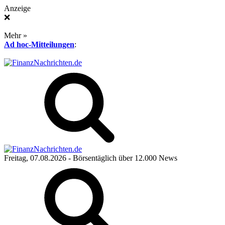
Anzeige
❌
Mehr »
Ad hoc-Mitteilungen
:
Freitag, 07.08.2026
- Börsentäglich über 12.000 News