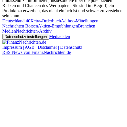
umfassend zu informieren, insbesondere über die potenziellen
Risiken und Chancen des Wertpapiers. Sie sind im Begriff, ein
Produkt zu erwerben, das nicht einfach ist und schwer zu verstehen
sein kann.
Deutschland 40
Xetra-Orderbuch
Ad hoc-Mitteilungen
Nachrichten Börsen
Aktien-Empfehlungen
Branchen
Medien
Nachrichten-Archiv
Mediadaten
Datenschutzeinstellungen
Impressum | AGB | Disclaimer | Datenschutz
RSS-News von FinanzNachrichten.de