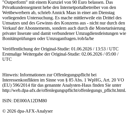
"Outperform" mit einem Kursziel von 90 Euro belassen. Das
Privatkundensegment hebe den Internetportalbetreiber von den
Wettbewerbern ab, schrieb Annick Maas in einer am Dienstag
vorliegenden Untersuchung. Es mache mittlerweile ein Drittel des
Umsatzes und des Gewinns des Konzerns aus - nicht nur durch den
Verkauf der Abonnements, sondern auch durch die Monetarisierung
privater Inserate und damit verbundener Umzugdienstleistungen wie
Bonitätsprüfungen oder Umzuganfragen./rob/la/he
Veröffentlichung der Original-Studie: 01.06.2026 / 13:53 / UTC
Erstmalige Weitergabe der Original-Studie: 02.06.2026 / 05:00 /
UTC
Hinweis: Informationen zur Offenlegungspflicht bei
Interessenkonflikten im Sinne von § 85 Abs. 1 WpHG, Art. 20 VO
(EU) 596/2014 für das genannte Analysten-Haus finden Sie unter
http://web.dpa-afx.de/offenlegungspflicht/offenlegungs_pflicht.html.
ISIN: DE000A12DM80
© 2026 dpa-AFX-Analyser