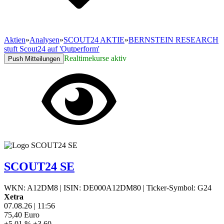
Aktien
»
Analysen
»
SCOUT24 AKTIE
»
BERNSTEIN RESEARCH
stuft Scout24 auf 'Outperform'
Realtimekurse aktiv
Push Mitteilungen
SCOUT24 SE
WKN: A12DM8
|
ISIN: DE000A12DM80
|
Ticker-Symbol: G24
Xetra
07.08.26
|
11:56
75,40
Euro
+5,01 %
+3,60