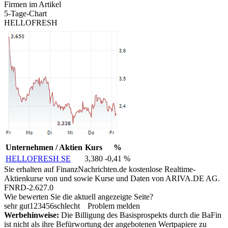
Firmen im Artikel
5-Tage-Chart
HELLOFRESH
Unternehmen / Aktien
Kurs
%
HELLOFRESH SE
3,380
-0,41 %
Sie erhalten auf FinanzNachrichten.de kostenlose Realtime-
Aktienkurse von
und
sowie Kurse und Daten von
ARIVA.DE AG
.
FNRD-2.627.0
Wie bewerten Sie die aktuell angezeigte Seite?
sehr gut
1
2
3
4
5
6
schlecht
Problem melden
Werbehinweise:
Die Billigung des Basisprospekts durch die BaFin
ist nicht als ihre Befürwortung der angebotenen Wertpapiere zu