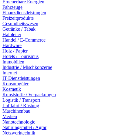
Erneuerbare Energien
Fahrzeuge
Finanzdienstleistungen
Freizeitprodukte
Gesundheitswesen
Getränke / Tabak
Halbleiter
Handel / E-Commerce
Hardware
Holz / Papier
Hotels / Tourismus
Immobilien
Industrie / Mischkonzerne
Internet
IT-Dienstleistungen
Konsumgüter
Kosmetik
Kunststoffe / Verpackungen
Logistik / Transport
Luftfahrt / Rüstung
Maschinenbau
Medien
Nanotechnologie
Nahrungsmittel / Agrar
Netzwerktechnik