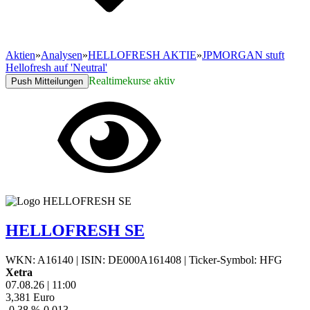
Aktien
»
Analysen
»
HELLOFRESH AKTIE
»
JPMORGAN stuft
Hellofresh auf 'Neutral'
Realtimekurse aktiv
Push Mitteilungen
HELLOFRESH SE
WKN: A16140
|
ISIN: DE000A161408
|
Ticker-Symbol: HFG
Xetra
07.08.26
|
11:00
3,381
Euro
-0,38 %
-0,013