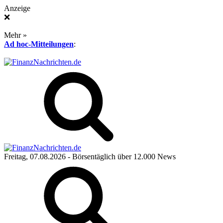
Anzeige
❌
Mehr »
Ad hoc-Mitteilungen
:
Freitag, 07.08.2026
- Börsentäglich über 12.000 News