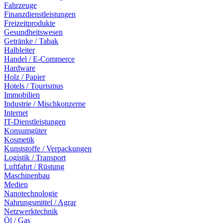
Fahrzeuge
Finanzdienstleistungen
Freizeitprodukte
Gesundheitswesen
Getränke / Tabak
Halbleiter
Handel / E-Commerce
Hardware
Holz / Papier
Hotels / Tourismus
Immobilien
Industrie / Mischkonzerne
Internet
IT-Dienstleistungen
Konsumgüter
Kosmetik
Kunststoffe / Verpackungen
Logistik / Transport
Luftfahrt / Rüstung
Maschinenbau
Medien
Nanotechnologie
Nahrungsmittel / Agrar
Netzwerktechnik
Öl / Gas