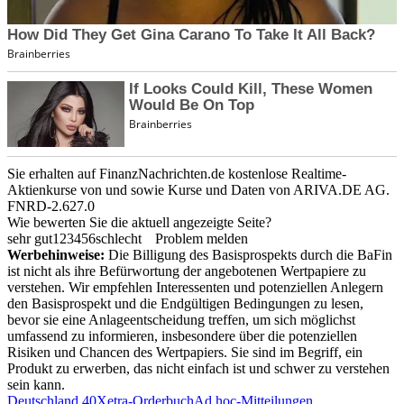
Sie erhalten auf FinanzNachrichten.de kostenlose Realtime-
Aktienkurse von
und
sowie Kurse und Daten von
ARIVA.DE AG
.
FNRD-2.627.0
Wie bewerten Sie die aktuell angezeigte Seite?
sehr gut
1
2
3
4
5
6
schlecht
Problem melden
Werbehinweise:
Die Billigung des Basisprospekts durch die BaFin
ist nicht als ihre Befürwortung der angebotenen Wertpapiere zu
verstehen. Wir empfehlen Interessenten und potenziellen Anlegern
den Basisprospekt und die Endgültigen Bedingungen zu lesen,
bevor sie eine Anlageentscheidung treffen, um sich möglichst
umfassend zu informieren, insbesondere über die potenziellen
Risiken und Chancen des Wertpapiers. Sie sind im Begriff, ein
Produkt zu erwerben, das nicht einfach ist und schwer zu verstehen
sein kann.
Deutschland 40
Xetra-Orderbuch
Ad hoc-Mitteilungen