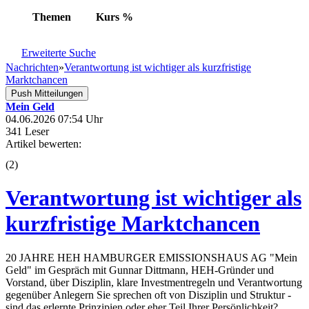
Themen
Kurs
%
Erweiterte Suche
Nachrichten
»
Verantwortung ist wichtiger als kurzfristige
Marktchancen
Push Mitteilungen
Mein Geld
04.06.2026 07:54 Uhr
341 Leser
Artikel bewerten:
(
2
)
Verantwortung ist wichtiger als
kurzfristige Marktchancen
20 JAHRE HEH HAMBURGER EMISSIONSHAUS AG "Mein
Geld" im Gespräch mit Gunnar Dittmann, HEH-Gründer und
Vorstand, über Disziplin, klare Investmentregeln und Verantwortung
gegenüber Anlegern Sie sprechen oft von Disziplin und Struktur -
sind das erlernte Prinzipien oder eher Teil Ihrer Persönlichkeit?