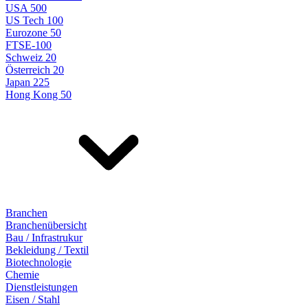
USA 500
US Tech 100
Eurozone 50
FTSE-100
Schweiz 20
Österreich 20
Japan 225
Hong Kong 50
Branchen
Branchenübersicht
Bau / Infrastrukur
Bekleidung / Textil
Biotechnologie
Chemie
Dienstleistungen
Eisen / Stahl