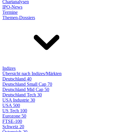
Chartanalysen
IPO-News
Termine
Themen-Dossiers
Indizes
Übersicht nach Indizes/Märkten
Deutschland 40
Deutschland Small Cap 70
Deutschland Mid Cap 50
Deutschland Tech 30
USA Industrie 30
USA 500
US Tech 100
Eurozone 50
FTSE-100
Schweiz 20
Österreich 20