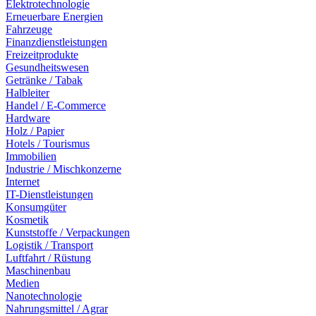
Elektrotechnologie
Erneuerbare Energien
Fahrzeuge
Finanzdienstleistungen
Freizeitprodukte
Gesundheitswesen
Getränke / Tabak
Halbleiter
Handel / E-Commerce
Hardware
Holz / Papier
Hotels / Tourismus
Immobilien
Industrie / Mischkonzerne
Internet
IT-Dienstleistungen
Konsumgüter
Kosmetik
Kunststoffe / Verpackungen
Logistik / Transport
Luftfahrt / Rüstung
Maschinenbau
Medien
Nanotechnologie
Nahrungsmittel / Agrar