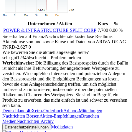
Unternehmen / Aktien
Kurs
%
POWER & INFRASTRUCTURE SPLIT CORP
7,700
0,00 %
Sie erhalten auf FinanzNachrichten.de kostenlose Realtime-
Aktienkurse von
und
sowie Kurse und Daten von
ARIVA.DE AG
.
FNRD-2.627.0
Wie bewerten Sie die aktuell angezeigte Seite?
sehr gut
1
2
3
4
5
6
schlecht
Problem melden
Werbehinweise:
Die Billigung des Basisprospekts durch die BaFin
ist nicht als ihre Befürwortung der angebotenen Wertpapiere zu
verstehen. Wir empfehlen Interessenten und potenziellen Anlegern
den Basisprospekt und die Endgültigen Bedingungen zu lesen,
bevor sie eine Anlageentscheidung treffen, um sich möglichst
umfassend zu informieren, insbesondere über die potenziellen
Risiken und Chancen des Wertpapiers. Sie sind im Begriff, ein
Produkt zu erwerben, das nicht einfach ist und schwer zu verstehen
sein kann.
Deutschland 40
Xetra-Orderbuch
Ad hoc-Mitteilungen
Nachrichten Börsen
Aktien-Empfehlungen
Branchen
Medien
Nachrichten-Archiv
Mediadaten
Datenschutzeinstellungen