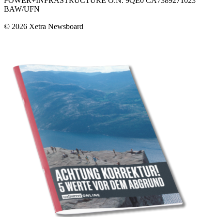
POWER+INFRASTRUCTURE O.N. 9QE0 CA7389271023
BAW/UFN
© 2026 Xetra Newsboard