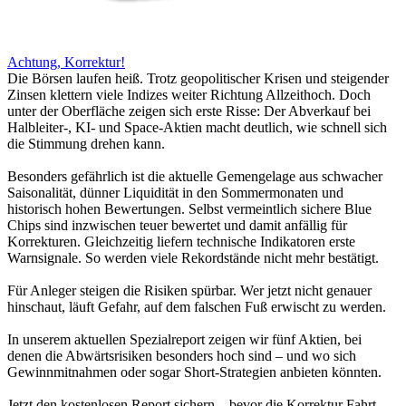
Achtung, Korrektur!
Die Börsen laufen heiß. Trotz geopolitischer Krisen und steigender
Zinsen klettern viele Indizes weiter Richtung Allzeithoch. Doch
unter der Oberfläche zeigen sich erste Risse: Der Abverkauf bei
Halbleiter-, KI- und Space-Aktien macht deutlich, wie schnell sich
die Stimmung drehen kann.
Besonders gefährlich ist die aktuelle Gemengelage aus schwacher
Saisonalität, dünner Liquidität in den Sommermonaten und
historisch hohen Bewertungen. Selbst vermeintlich sichere Blue
Chips sind inzwischen teuer bewertet und damit anfällig für
Korrekturen. Gleichzeitig liefern technische Indikatoren erste
Warnsignale. So werden viele Rekordstände nicht mehr bestätigt.
Für Anleger steigen die Risiken spürbar. Wer jetzt nicht genauer
hinschaut, läuft Gefahr, auf dem falschen Fuß erwischt zu werden.
In unserem aktuellen Spezialreport zeigen wir fünf Aktien, bei
denen die Abwärtsrisiken besonders hoch sind – und wo sich
Gewinnmitnahmen oder sogar Short-Strategien anbieten könnten.
Jetzt den kostenlosen Report sichern – bevor die Korrektur Fahrt