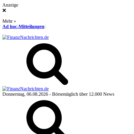
Anzeige
❌
Mehr »
Ad hoc-Mitteilungen
:
Donnerstag, 06.08.2026
- Börsentäglich über 12.000 News