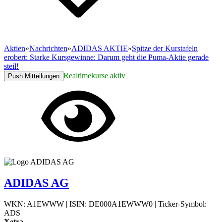
Aktien
»
Nachrichten
»
ADIDAS AKTIE
»
Spitze der Kurstafeln
erobert: Starke Kursgewinne: Darum geht die Puma-Aktie gerade
steil!
Realtimekurse aktiv
Push Mitteilungen
ADIDAS AG
WKN: A1EWWW
|
ISIN: DE000A1EWWW0
|
Ticker-Symbol:
ADS
Xetra