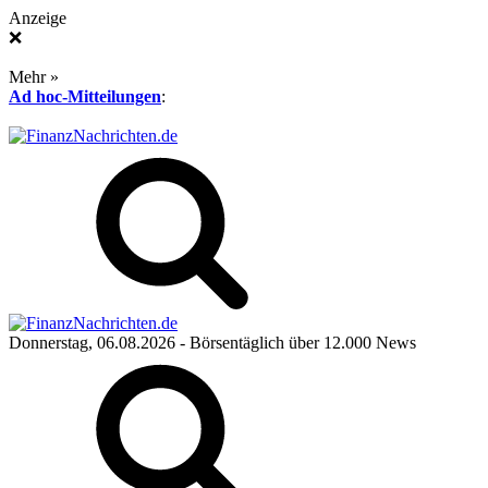
Anzeige
❌
Mehr »
Ad hoc-Mitteilungen
:
Donnerstag, 06.08.2026
- Börsentäglich über 12.000 News