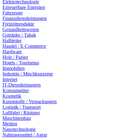
Elektrotechnologie
Erneuerbare Energien
Fahrzeuge
Finanzdienstleistungen
Freizeitprodukte
Gesundheitswesen
Getränke / Tabak
Halbleiter
Handel / E-Commerce
Hardware
Holz / Papier
Hotels / Tourismus
Immobilien
Industrie / Mischkonzerne
Internet
IT-Dienstleistungen
Konsumgüter
Kosmetik
Kunststoffe / Verpackungen
Logistik / Transport
Luftfahrt / Rüstung
Maschinenbau
Medien
Nanotechnologie
Nahrungsmittel / Agrar