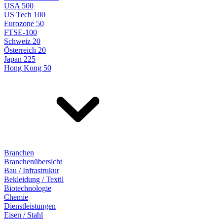
USA 500
US Tech 100
Eurozone 50
FTSE-100
Schweiz 20
Österreich 20
Japan 225
Hong Kong 50
Branchen
Branchenübersicht
Bau / Infrastrukur
Bekleidung / Textil
Biotechnologie
Chemie
Dienstleistungen
Eisen / Stahl