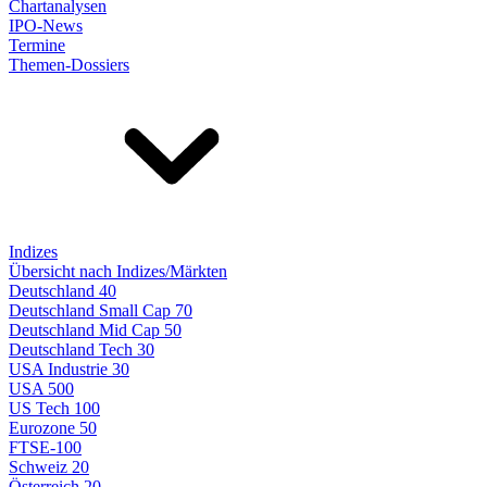
Chartanalysen
IPO-News
Termine
Themen-Dossiers
Indizes
Übersicht nach Indizes/Märkten
Deutschland 40
Deutschland Small Cap 70
Deutschland Mid Cap 50
Deutschland Tech 30
USA Industrie 30
USA 500
US Tech 100
Eurozone 50
FTSE-100
Schweiz 20
Österreich 20