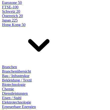
Eurozone 50
FTSE-100
Schweiz 20
Österreich 20
Japan 225
Hong Kong 50
Branchen
Branchenübersicht
Bau / Infrastrukur
Bekleidung / Textil
Biotechnologie
Chemie
Dienstleistungen
Eisen / Stahl
Elektrotechnologie
Erneuerbare Energien