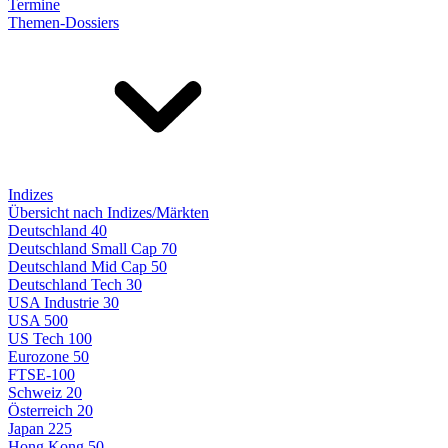
Termine
Themen-Dossiers
Indizes
Übersicht nach Indizes/Märkten
Deutschland 40
Deutschland Small Cap 70
Deutschland Mid Cap 50
Deutschland Tech 30
USA Industrie 30
USA 500
US Tech 100
Eurozone 50
FTSE-100
Schweiz 20
Österreich 20
Japan 225
Hong Kong 50