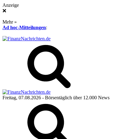
Anzeige
❌
Mehr »
Ad hoc-Mitteilungen
:
Freitag, 07.08.2026
- Börsentäglich über 12.000 News