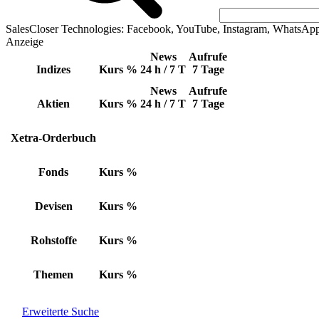
SalesCloser Technologies: Facebook, YouTube, Instagram, WhatsAp
Anzeige
News
Aufrufe
Indizes
Kurs
%
24 h / 7 T
7 Tage
News
Aufrufe
Aktien
Kurs
%
24 h / 7 T
7 Tage
Xetra-Orderbuch
Fonds
Kurs
%
Devisen
Kurs
%
Rohstoffe
Kurs
%
Themen
Kurs
%
Erweiterte Suche