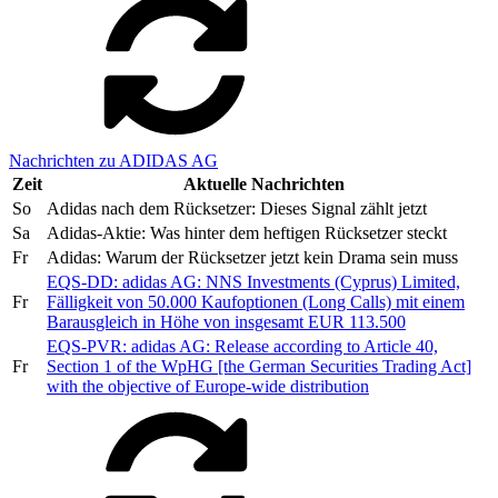
Nachrichten zu ADIDAS AG
Zeit
Aktuelle Nachrichten
So
Adidas nach dem Rücksetzer: Dieses Signal zählt jetzt
Sa
Adidas-Aktie: Was hinter dem heftigen Rücksetzer steckt
Fr
Adidas: Warum der Rücksetzer jetzt kein Drama sein muss
EQS-DD: adidas AG: NNS Investments (Cyprus) Limited,
Fr
Fälligkeit von 50.000 Kaufoptionen (Long Calls) mit einem
Barausgleich in Höhe von insgesamt EUR 113.500
EQS-PVR: adidas AG: Release according to Article 40,
Fr
Section 1 of the WpHG [the German Securities Trading Act]
with the objective of Europe-wide distribution