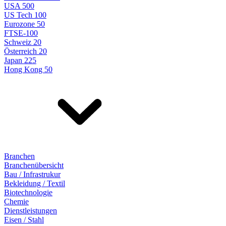
USA 500
US Tech 100
Eurozone 50
FTSE-100
Schweiz 20
Österreich 20
Japan 225
Hong Kong 50
Branchen
Branchenübersicht
Bau / Infrastrukur
Bekleidung / Textil
Biotechnologie
Chemie
Dienstleistungen
Eisen / Stahl