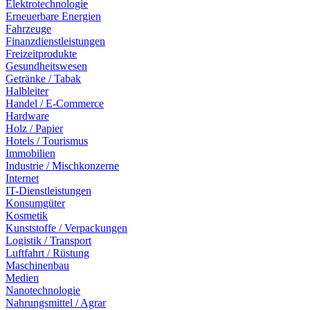
Elektrotechnologie
Erneuerbare Energien
Fahrzeuge
Finanzdienstleistungen
Freizeitprodukte
Gesundheitswesen
Getränke / Tabak
Halbleiter
Handel / E-Commerce
Hardware
Holz / Papier
Hotels / Tourismus
Immobilien
Industrie / Mischkonzerne
Internet
IT-Dienstleistungen
Konsumgüter
Kosmetik
Kunststoffe / Verpackungen
Logistik / Transport
Luftfahrt / Rüstung
Maschinenbau
Medien
Nanotechnologie
Nahrungsmittel / Agrar