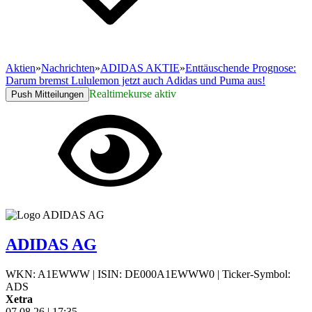
Aktien
»
Nachrichten
»
ADIDAS AKTIE
»
Enttäuschende Prognose:
Darum bremst Lululemon jetzt auch Adidas und Puma aus!
Realtimekurse aktiv
Push Mitteilungen
ADIDAS AG
WKN: A1EWWW
|
ISIN: DE000A1EWWW0
|
Ticker-Symbol:
ADS
Xetra
07.08.26
|
17:35