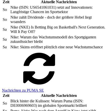
Zeit
Aktuelle Nachrichten
Nike (ISIN: US6541061031) setzt auf Innovationen:
So
Langfristige Chancen im Sportsektor
Nike zahlt Dividende - doch der größere Hebel liegt
So
woanders
Nike (NKE) Is Betting Big on Basketball's Next Generation.
Sa
Will It Pay Off?
Nike: Warum das Wachstumsmodell des Sportgiganten
Sa
zukunftssicher bleibt
Sa
Nike: Skims eröffnet plötzlich eine neue Wachstumschance
Nachrichten zu PUMA SE
Zeit
Aktuelle Nachrichten
Blick hinter die Kulissen: Warum Puma (ISIN:
So
DE0006969603) im globalen Sportmarkt brilliert
So
Puma-Aktie: Was nach dem Angriff in Kiew jetzt zählt