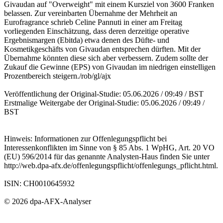
Givaudan auf "Overweight" mit einem Kursziel von 3600 Franken
belassen. Zur vereinbarten Übernahme der Mehrheit an
Eurofragrance schrieb Celine Pannuti in einer am Freitag
vorliegenden Einschätzung, dass deren derzeitige operative
Ergebnismargen (Ebitda) etwa denen des Düfte- und
Kosmetikgeschäfts von Givaudan entsprechen dürften. Mit der
Übernahme könnten diese sich aber verbessern. Zudem sollte der
Zukauf die Gewinne (EPS) von Givaudan im niedrigen einstelligen
Prozentbereich steigern./rob/gl/ajx
Veröffentlichung der Original-Studie: 05.06.2026 / 09:49 / BST
Erstmalige Weitergabe der Original-Studie: 05.06.2026 / 09:49 /
BST
Hinweis: Informationen zur Offenlegungspflicht bei
Interessenkonflikten im Sinne von § 85 Abs. 1 WpHG, Art. 20 VO
(EU) 596/2014 für das genannte Analysten-Haus finden Sie unter
http://web.dpa-afx.de/offenlegungspflicht/offenlegungs_pflicht.html.
ISIN: CH0010645932
© 2026 dpa-AFX-Analyser