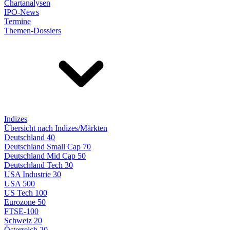
Chartanalysen
IPO-News
Termine
Themen-Dossiers
Indizes
Übersicht nach Indizes/Märkten
Deutschland 40
Deutschland Small Cap 70
Deutschland Mid Cap 50
Deutschland Tech 30
USA Industrie 30
USA 500
US Tech 100
Eurozone 50
FTSE-100
Schweiz 20
Österreich 20