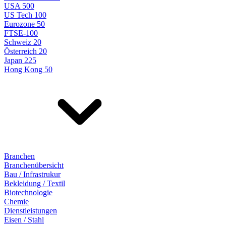
USA 500
US Tech 100
Eurozone 50
FTSE-100
Schweiz 20
Österreich 20
Japan 225
Hong Kong 50
Branchen
Branchenübersicht
Bau / Infrastrukur
Bekleidung / Textil
Biotechnologie
Chemie
Dienstleistungen
Eisen / Stahl