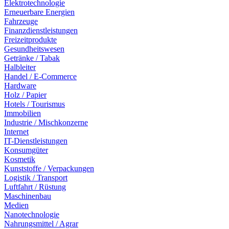
Elektrotechnologie
Erneuerbare Energien
Fahrzeuge
Finanzdienstleistungen
Freizeitprodukte
Gesundheitswesen
Getränke / Tabak
Halbleiter
Handel / E-Commerce
Hardware
Holz / Papier
Hotels / Tourismus
Immobilien
Industrie / Mischkonzerne
Internet
IT-Dienstleistungen
Konsumgüter
Kosmetik
Kunststoffe / Verpackungen
Logistik / Transport
Luftfahrt / Rüstung
Maschinenbau
Medien
Nanotechnologie
Nahrungsmittel / Agrar