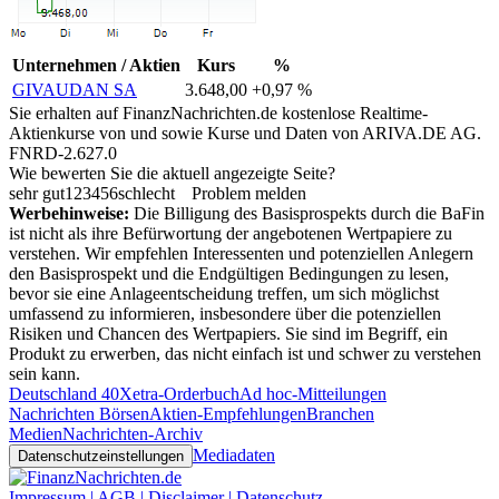
Unternehmen / Aktien
Kurs
%
GIVAUDAN SA
3.648,00
+0,97 %
Sie erhalten auf FinanzNachrichten.de kostenlose Realtime-
Aktienkurse von
und
sowie Kurse und Daten von
ARIVA.DE AG
.
FNRD-2.627.0
Wie bewerten Sie die aktuell angezeigte Seite?
sehr gut
1
2
3
4
5
6
schlecht
Problem melden
Werbehinweise:
Die Billigung des Basisprospekts durch die BaFin
ist nicht als ihre Befürwortung der angebotenen Wertpapiere zu
verstehen. Wir empfehlen Interessenten und potenziellen Anlegern
den Basisprospekt und die Endgültigen Bedingungen zu lesen,
bevor sie eine Anlageentscheidung treffen, um sich möglichst
umfassend zu informieren, insbesondere über die potenziellen
Risiken und Chancen des Wertpapiers. Sie sind im Begriff, ein
Produkt zu erwerben, das nicht einfach ist und schwer zu verstehen
sein kann.
Deutschland 40
Xetra-Orderbuch
Ad hoc-Mitteilungen
Nachrichten Börsen
Aktien-Empfehlungen
Branchen
Medien
Nachrichten-Archiv
Mediadaten
Datenschutzeinstellungen
Impressum | AGB | Disclaimer | Datenschutz