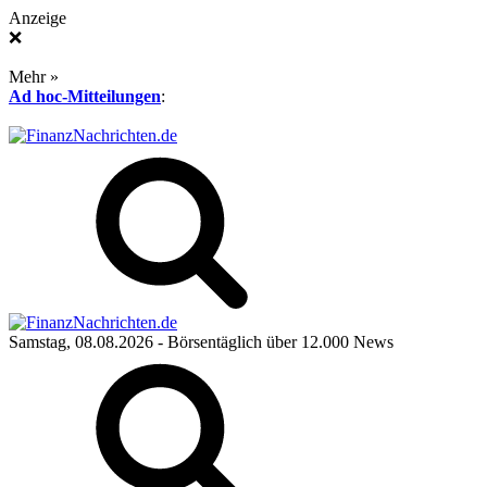
Anzeige
❌
Mehr »
Ad hoc-Mitteilungen
:
Samstag, 08.08.2026
- Börsentäglich über 12.000 News