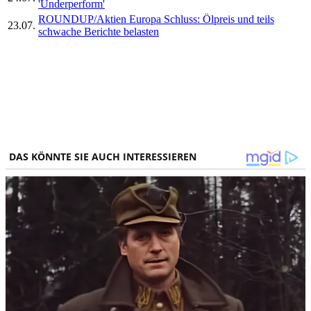
'Underperform'
ROUNDUP/Aktien Europa Schluss: Ölpreis und teils
23.07.
schwache Berichte belasten