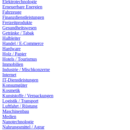
Elektrotechnologie
Erneuerbare Energien
Fahrzeuge
Finanzdienstleistungen
Freizeitprodukte
Gesundheitswesen
Getränke / Tabak
Halbleiter
Handel / E-Commerce
Hardware
Holz / Papier
Hotels / Tourismus
Immobilien
Industrie / Mischkonzerne
Internet
IT-Dienstleistungen
Konsumgüter
Kosmetik
Kunststoffe / Verpackungen
Logistik / Transport
Luftfahrt / Rüstung
Maschinenbau
Medien
Nanotechnologie
Nahrungsmittel / Agrar