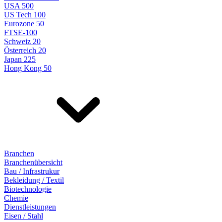
USA 500
US Tech 100
Eurozone 50
FTSE-100
Schweiz 20
Österreich 20
Japan 225
Hong Kong 50
Branchen
Branchenübersicht
Bau / Infrastrukur
Bekleidung / Textil
Biotechnologie
Chemie
Dienstleistungen
Eisen / Stahl