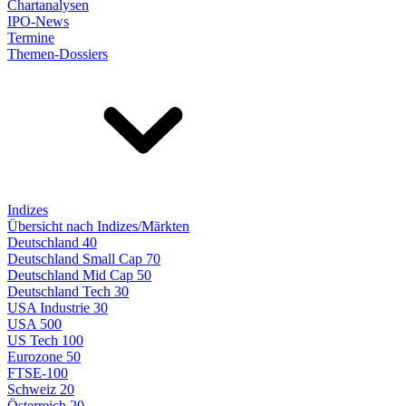
Chartanalysen
IPO-News
Termine
Themen-Dossiers
Indizes
Übersicht nach Indizes/Märkten
Deutschland 40
Deutschland Small Cap 70
Deutschland Mid Cap 50
Deutschland Tech 30
USA Industrie 30
USA 500
US Tech 100
Eurozone 50
FTSE-100
Schweiz 20
Österreich 20