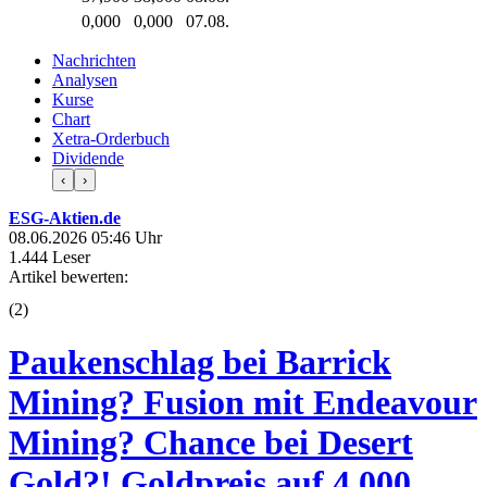
0,000
0,000
07.08.
Nachrichten
Analysen
Kurse
Chart
Xetra-Orderbuch
Dividende
‹
›
ESG-Aktien.de
08.06.2026 05:46 Uhr
1.444 Leser
Artikel bewerten:
(
2
)
Paukenschlag bei Barrick
Mining? Fusion mit Endeavour
Mining? Chance bei Desert
Gold?! Goldpreis auf 4.000