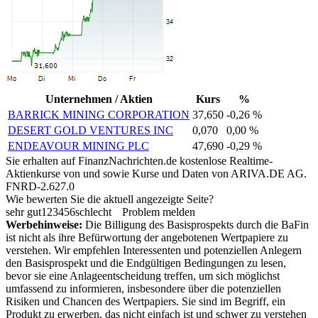
Unternehmen / Aktien
Kurs
%
BARRICK MINING CORPORATION
37,650
-0,26 %
DESERT GOLD VENTURES INC
0,070
0,00 %
ENDEAVOUR MINING PLC
47,690
-0,29 %
Sie erhalten auf FinanzNachrichten.de kostenlose Realtime-
Aktienkurse von
und
sowie Kurse und Daten von
ARIVA.DE AG
.
FNRD-2.627.0
Wie bewerten Sie die aktuell angezeigte Seite?
sehr gut
1
2
3
4
5
6
schlecht
Problem melden
Werbehinweise:
Die Billigung des Basisprospekts durch die BaFin
ist nicht als ihre Befürwortung der angebotenen Wertpapiere zu
verstehen. Wir empfehlen Interessenten und potenziellen Anlegern
den Basisprospekt und die Endgültigen Bedingungen zu lesen,
bevor sie eine Anlageentscheidung treffen, um sich möglichst
umfassend zu informieren, insbesondere über die potenziellen
Risiken und Chancen des Wertpapiers. Sie sind im Begriff, ein
Produkt zu erwerben, das nicht einfach ist und schwer zu verstehen