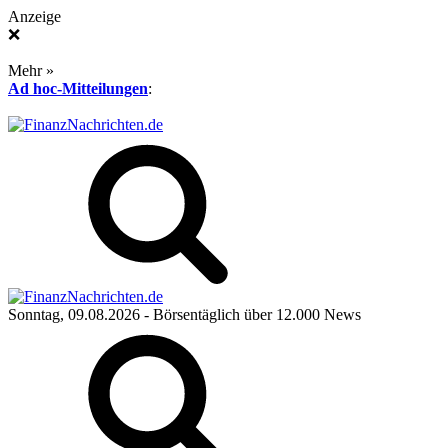
Anzeige
❌
Mehr »
Ad hoc-Mitteilungen
:
Sonntag, 09.08.2026
- Börsentäglich über 12.000 News