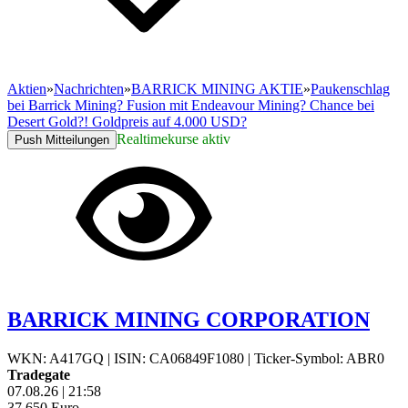
Aktien
»
Nachrichten
»
BARRICK MINING AKTIE
»
Paukenschlag
bei Barrick Mining? Fusion mit Endeavour Mining? Chance bei
Desert Gold?! Goldpreis auf 4.000 USD?
Realtimekurse aktiv
Push Mitteilungen
BARRICK MINING CORPORATION
WKN: A417GQ
|
ISIN: CA06849F1080
|
Ticker-Symbol: ABR0
Tradegate
07.08.26
|
21:58
37,650
Euro