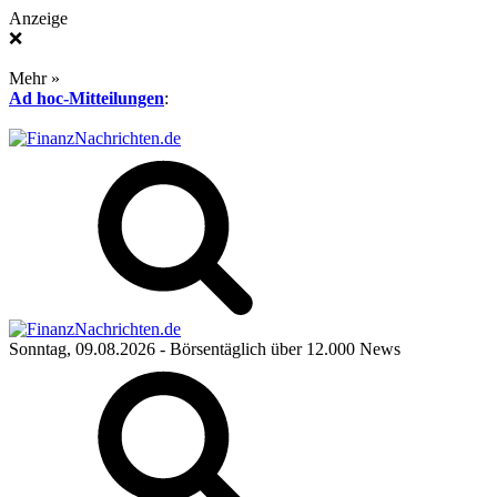
Anzeige
❌
Mehr »
Ad hoc-Mitteilungen
:
Sonntag, 09.08.2026
- Börsentäglich über 12.000 News