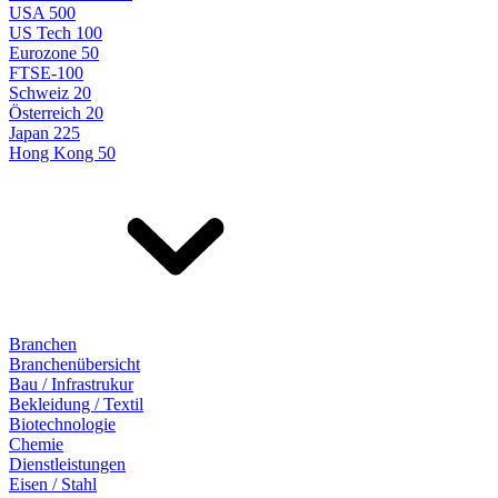
USA 500
US Tech 100
Eurozone 50
FTSE-100
Schweiz 20
Österreich 20
Japan 225
Hong Kong 50
Branchen
Branchenübersicht
Bau / Infrastrukur
Bekleidung / Textil
Biotechnologie
Chemie
Dienstleistungen
Eisen / Stahl