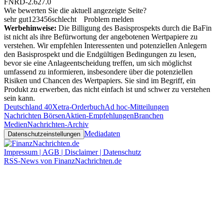
FNRD-2.627.0
Wie bewerten Sie die aktuell angezeigte Seite?
sehr gut
1
2
3
4
5
6
schlecht
Problem melden
Werbehinweise:
Die Billigung des Basisprospekts durch die BaFin
ist nicht als ihre Befürwortung der angebotenen Wertpapiere zu
verstehen. Wir empfehlen Interessenten und potenziellen Anlegern
den Basisprospekt und die Endgültigen Bedingungen zu lesen,
bevor sie eine Anlageentscheidung treffen, um sich möglichst
umfassend zu informieren, insbesondere über die potenziellen
Risiken und Chancen des Wertpapiers. Sie sind im Begriff, ein
Produkt zu erwerben, das nicht einfach ist und schwer zu verstehen
sein kann.
Deutschland 40
Xetra-Orderbuch
Ad hoc-Mitteilungen
Nachrichten Börsen
Aktien-Empfehlungen
Branchen
Medien
Nachrichten-Archiv
Mediadaten
Datenschutzeinstellungen
Impressum | AGB | Disclaimer | Datenschutz
RSS-News von FinanzNachrichten.de