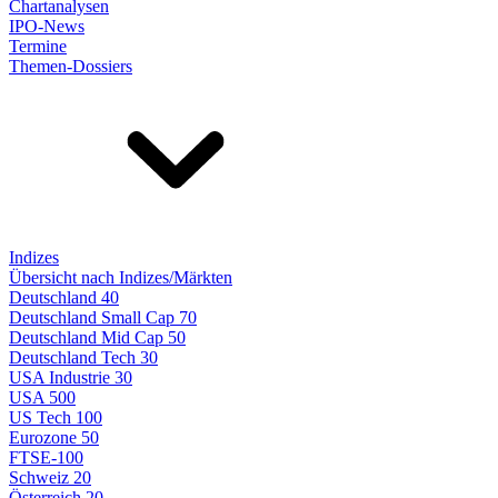
Chartanalysen
IPO-News
Termine
Themen-Dossiers
Indizes
Übersicht nach Indizes/Märkten
Deutschland 40
Deutschland Small Cap 70
Deutschland Mid Cap 50
Deutschland Tech 30
USA Industrie 30
USA 500
US Tech 100
Eurozone 50
FTSE-100
Schweiz 20
Österreich 20