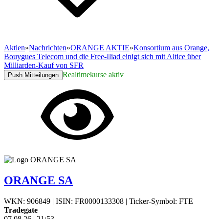
Aktien
»
Nachrichten
»
ORANGE AKTIE
»
Konsortium aus Orange,
Bouygues Telecom und die Free-Iliad einigt sich mit Altice über
Milliarden-Kauf von SFR
Realtimekurse aktiv
Push Mitteilungen
ORANGE SA
WKN: 906849
|
ISIN: FR0000133308
|
Ticker-Symbol: FTE
Tradegate
07.08.26
|
21:53