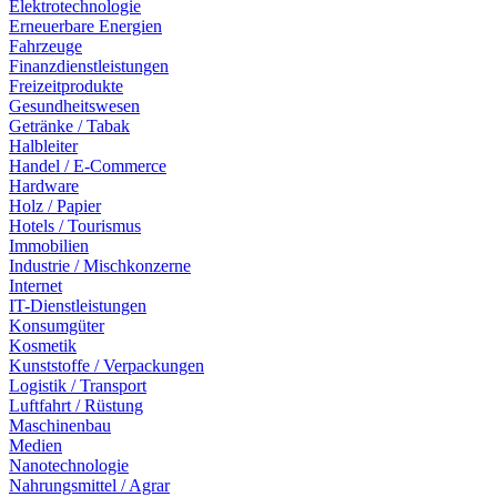
Elektrotechnologie
Erneuerbare Energien
Fahrzeuge
Finanzdienstleistungen
Freizeitprodukte
Gesundheitswesen
Getränke / Tabak
Halbleiter
Handel / E-Commerce
Hardware
Holz / Papier
Hotels / Tourismus
Immobilien
Industrie / Mischkonzerne
Internet
IT-Dienstleistungen
Konsumgüter
Kosmetik
Kunststoffe / Verpackungen
Logistik / Transport
Luftfahrt / Rüstung
Maschinenbau
Medien
Nanotechnologie
Nahrungsmittel / Agrar