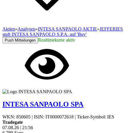
Aktien
»
Analysen
»
INTESA SANPAOLO AKTIE
»
JEFFERIES
stuft INTESA SANPAOLO S.P.A. auf 'Buy'
Realtimekurse aktiv
Push Mitteilungen
INTESA SANPAOLO SPA
WKN: 850605
|
ISIN: IT0000072618
|
Ticker-Symbol: IES
Tradegate
07.08.26
|
21:56
6,789
Euro