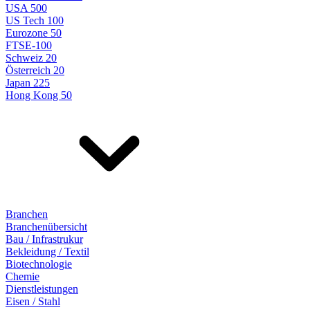
USA 500
US Tech 100
Eurozone 50
FTSE-100
Schweiz 20
Österreich 20
Japan 225
Hong Kong 50
Branchen
Branchenübersicht
Bau / Infrastrukur
Bekleidung / Textil
Biotechnologie
Chemie
Dienstleistungen
Eisen / Stahl