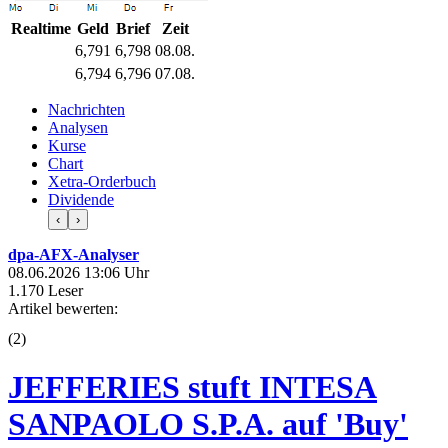
Realtime
Geld
Brief
Zeit
6,791
6,798
08.08.
6,794
6,796
07.08.
Nachrichten
Analysen
Kurse
Chart
Xetra-Orderbuch
Dividende
‹
›
dpa-AFX-Analyser
08.06.2026 13:06 Uhr
1.170 Leser
Artikel bewerten:
(
2
)
JEFFERIES stuft INTESA
SANPAOLO S.P.A. auf 'Buy'