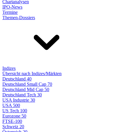
Chartanalysen
IPO-News
Termine
Themen-Dossiers
Indizes
Übersicht nach Indizes/Märkten
Deutschland 40
Deutschland Small Cap 70
Deutschland Mid Cap 50
Deutschland Tech 30
USA Industrie 30
USA 500
US Tech 100
Eurozone 50
FTSE-100
Schweiz 20
Österreich 20