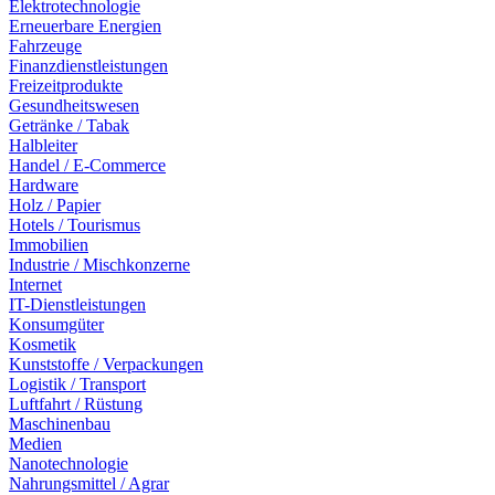
Elektrotechnologie
Erneuerbare Energien
Fahrzeuge
Finanzdienstleistungen
Freizeitprodukte
Gesundheitswesen
Getränke / Tabak
Halbleiter
Handel / E-Commerce
Hardware
Holz / Papier
Hotels / Tourismus
Immobilien
Industrie / Mischkonzerne
Internet
IT-Dienstleistungen
Konsumgüter
Kosmetik
Kunststoffe / Verpackungen
Logistik / Transport
Luftfahrt / Rüstung
Maschinenbau
Medien
Nanotechnologie
Nahrungsmittel / Agrar