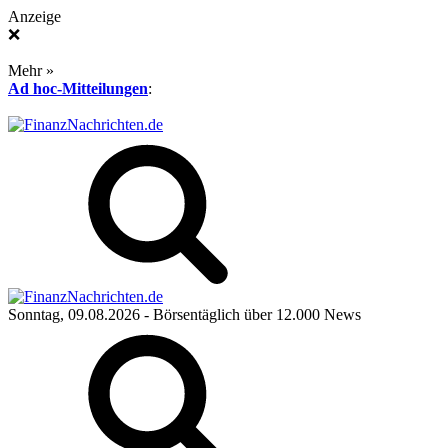
Anzeige
❌
Mehr »
Ad hoc-Mitteilungen
:
Sonntag, 09.08.2026
- Börsentäglich über 12.000 News