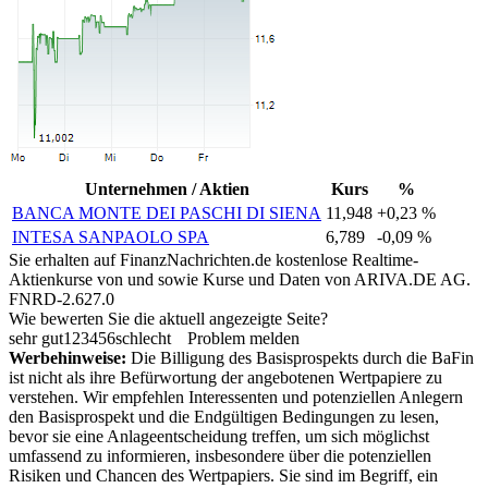
Unternehmen / Aktien
Kurs
%
BANCA MONTE DEI PASCHI DI SIENA
11,948
+0,23 %
INTESA SANPAOLO SPA
6,789
-0,09 %
Sie erhalten auf FinanzNachrichten.de kostenlose Realtime-
Aktienkurse von
und
sowie Kurse und Daten von
ARIVA.DE AG
.
FNRD-2.627.0
Wie bewerten Sie die aktuell angezeigte Seite?
sehr gut
1
2
3
4
5
6
schlecht
Problem melden
Werbehinweise:
Die Billigung des Basisprospekts durch die BaFin
ist nicht als ihre Befürwortung der angebotenen Wertpapiere zu
verstehen. Wir empfehlen Interessenten und potenziellen Anlegern
den Basisprospekt und die Endgültigen Bedingungen zu lesen,
bevor sie eine Anlageentscheidung treffen, um sich möglichst
umfassend zu informieren, insbesondere über die potenziellen
Risiken und Chancen des Wertpapiers. Sie sind im Begriff, ein