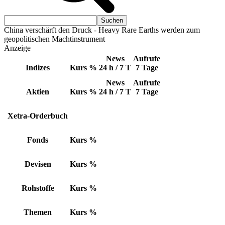
China verschärft den Druck - Heavy Rare Earths werden zum
geopolitischen Machtinstrument
Anzeige
News
Aufrufe
Indizes
Kurs
%
24 h / 7 T
7 Tage
News
Aufrufe
Aktien
Kurs
%
24 h / 7 T
7 Tage
Xetra-Orderbuch
Fonds
Kurs
%
Devisen
Kurs
%
Rohstoffe
Kurs
%
Themen
Kurs
%