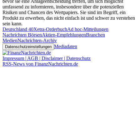
bevor sie eine Anlageentscheidung treffen, um sich möglichst
umfassend zu informieren, insbesondere über die potenziellen
Risiken und Chancen des Wertpapiers. Sie sind im Begriff, ein
Produkt zu erwerben, das nicht einfach ist und schwer zu verstehen
sein kann.
Deutschland 40
Xetra-Orderbuch
Ad hoc-Mitteilungen
Nachrichten Börsen
Aktien-Empfehlungen
Branchen
Medien
Nachrichten-Archiv
Mediadaten
Datenschutzeinstellungen
Impressum | AGB | Disclaimer | Datenschutz
RSS-News von FinanzNachrichten.de