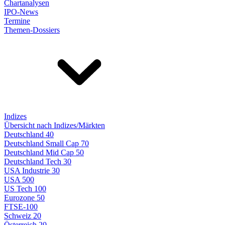
Chartanalysen
IPO-News
Termine
Themen-Dossiers
Indizes
Übersicht nach Indizes/Märkten
Deutschland 40
Deutschland Small Cap 70
Deutschland Mid Cap 50
Deutschland Tech 30
USA Industrie 30
USA 500
US Tech 100
Eurozone 50
FTSE-100
Schweiz 20
Österreich 20