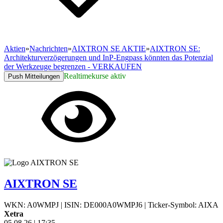
Aktien
»
Nachrichten
»
AIXTRON SE AKTIE
»
AIXTRON SE:
Architekturverzögerungen und InP-Engpass könnten das Potenzial
der Werkzeuge begrenzen - VERKAUFEN
Realtimekurse aktiv
Push Mitteilungen
AIXTRON SE
WKN: A0WMPJ
|
ISIN: DE000A0WMPJ6
|
Ticker-Symbol: AIXA
Xetra
05.08.26
|
17:35