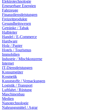
Elektrotechnologie
Erneuerbare Energien
Fahrzeuge
Finanzdienstleistungen
Freizeitprodukte
Gesundheitswesen
Getränke / Tabak
Halbleiter
Handel / E-Commerce
Hardware
Holz / Papier
Hotels / Tourismus
Immobilien
Industrie / Mischkonzerne
Internet
IT-Dienstleistungen
Konsumgüter
Kosmetik
Kunststoffe / Verpackungen
Logistik / Transport
Luftfahrt / Rüstung
Maschinenbau
Medien
Nanotechnologie
Nahrungsmittel / Agrar