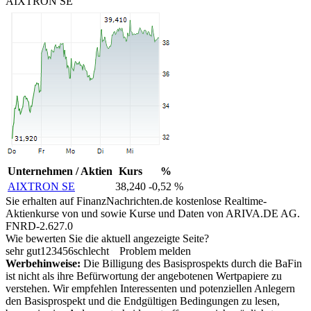
AIXTRON SE
Unternehmen / Aktien
Kurs
%
AIXTRON SE
38,240
-0,52 %
Sie erhalten auf FinanzNachrichten.de kostenlose Realtime-
Aktienkurse von
und
sowie Kurse und Daten von
ARIVA.DE AG
.
FNRD-2.627.0
Wie bewerten Sie die aktuell angezeigte Seite?
sehr gut
1
2
3
4
5
6
schlecht
Problem melden
Werbehinweise:
Die Billigung des Basisprospekts durch die BaFin
ist nicht als ihre Befürwortung der angebotenen Wertpapiere zu
verstehen. Wir empfehlen Interessenten und potenziellen Anlegern
den Basisprospekt und die Endgültigen Bedingungen zu lesen,