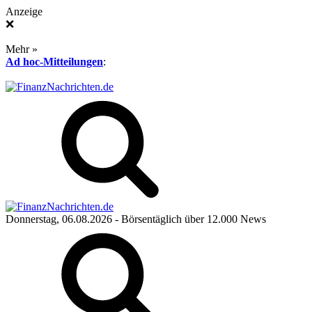
Anzeige
❌
Mehr »
Ad hoc-Mitteilungen
:
Donnerstag, 06.08.2026
- Börsentäglich über 12.000 News