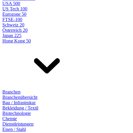
USA 500
US Tech 100
Eurozone 50
FTSE-100
Schweiz 20
Österreich 20
Japan 225
Hong Kong 50
Branchen
Branchenübersicht
Bau / Infrastrukur
Bekleidung / Textil
Biotechnologie
Chemie
Dienstleistungen
Eisen / Stahl