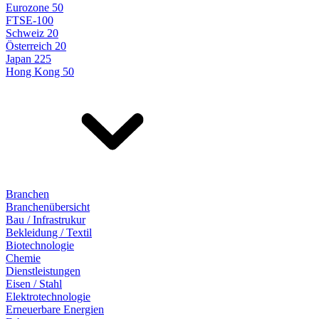
Eurozone 50
FTSE-100
Schweiz 20
Österreich 20
Japan 225
Hong Kong 50
Branchen
Branchenübersicht
Bau / Infrastrukur
Bekleidung / Textil
Biotechnologie
Chemie
Dienstleistungen
Eisen / Stahl
Elektrotechnologie
Erneuerbare Energien