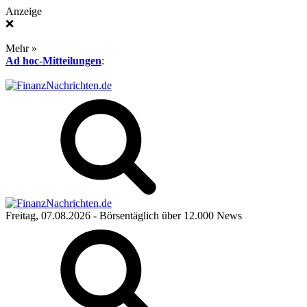
Anzeige
❌
Mehr »
Ad hoc-Mitteilungen
:
Freitag, 07.08.2026
- Börsentäglich über 12.000 News