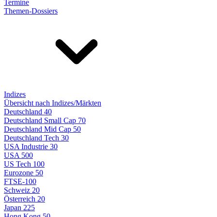
Termine
Themen-Dossiers
Indizes
Übersicht nach Indizes/Märkten
Deutschland 40
Deutschland Small Cap 70
Deutschland Mid Cap 50
Deutschland Tech 30
USA Industrie 30
USA 500
US Tech 100
Eurozone 50
FTSE-100
Schweiz 20
Österreich 20
Japan 225
Hong Kong 50