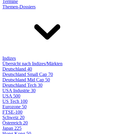
Termine
Themen-Dossiers
Indizes
Übersicht nach Indizes/Märkten
Deutschland 40
Deutschland Small Cap 70
Deutschland Mid Cap 50
Deutschland Tech 30
USA Industrie 30
USA 500
US Tech 100
Eurozone 50
FTSE-100
Schweiz 20
Österreich 20
Japan 225
Hong Kong 50