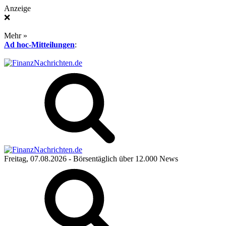
Anzeige
❌
Mehr »
Ad hoc-Mitteilungen
:
Freitag, 07.08.2026
- Börsentäglich über 12.000 News