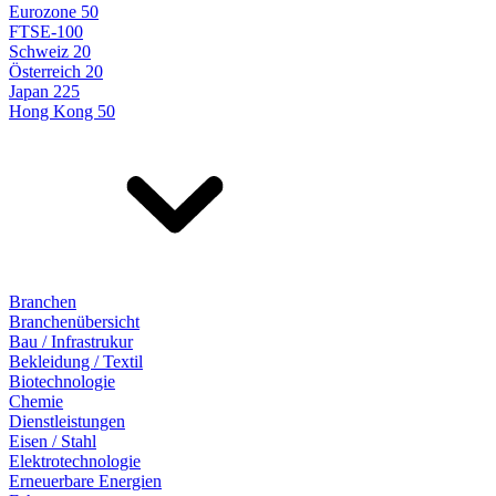
Eurozone 50
FTSE-100
Schweiz 20
Österreich 20
Japan 225
Hong Kong 50
Branchen
Branchenübersicht
Bau / Infrastrukur
Bekleidung / Textil
Biotechnologie
Chemie
Dienstleistungen
Eisen / Stahl
Elektrotechnologie
Erneuerbare Energien