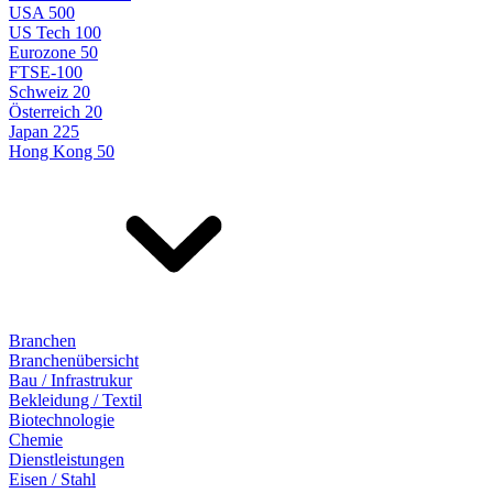
USA 500
US Tech 100
Eurozone 50
FTSE-100
Schweiz 20
Österreich 20
Japan 225
Hong Kong 50
Branchen
Branchenübersicht
Bau / Infrastrukur
Bekleidung / Textil
Biotechnologie
Chemie
Dienstleistungen
Eisen / Stahl