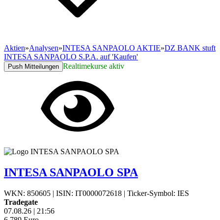
Aktien
»
Analysen
»
INTESA SANPAOLO AKTIE
»
DZ BANK stuft
INTESA SANPAOLO S.P.A. auf 'Kaufen'
Realtimekurse aktiv
Push Mitteilungen
INTESA SANPAOLO SPA
WKN: 850605
|
ISIN: IT0000072618
|
Ticker-Symbol: IES
Tradegate
07.08.26
|
21:56
6,789
Euro