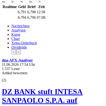
Realtime
Geld
Brief
Zeit
6,791
6,798
12:58
6,794
6,796
07.08.
Nachrichten
Analysen
Kurse
Chart
Xetra-Orderbuch
Dividende
‹
›
dpa-AFX-Analyser
11.06.2026 17:54 Uhr
1.537 Leser
Artikel bewerten:
(
2
)
DZ BANK stuft INTESA
SANPAOLO S.P.A. auf