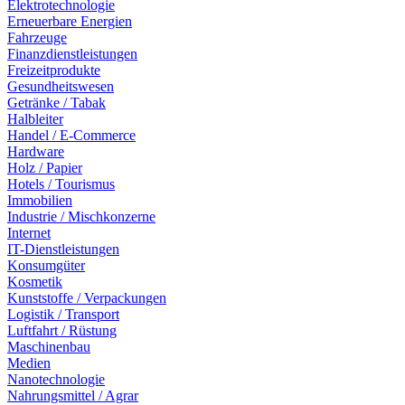
Elektrotechnologie
Erneuerbare Energien
Fahrzeuge
Finanzdienstleistungen
Freizeitprodukte
Gesundheitswesen
Getränke / Tabak
Halbleiter
Handel / E-Commerce
Hardware
Holz / Papier
Hotels / Tourismus
Immobilien
Industrie / Mischkonzerne
Internet
IT-Dienstleistungen
Konsumgüter
Kosmetik
Kunststoffe / Verpackungen
Logistik / Transport
Luftfahrt / Rüstung
Maschinenbau
Medien
Nanotechnologie
Nahrungsmittel / Agrar