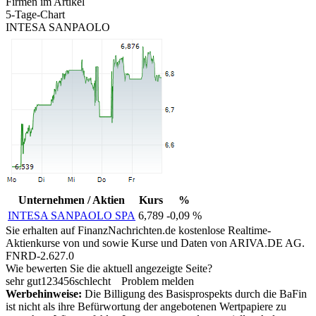
Firmen im Artikel
5-Tage-Chart
INTESA SANPAOLO
Unternehmen / Aktien
Kurs
%
INTESA SANPAOLO SPA
6,789
-0,09 %
Sie erhalten auf FinanzNachrichten.de kostenlose Realtime-
Aktienkurse von
und
sowie Kurse und Daten von
ARIVA.DE AG
.
FNRD-2.627.0
Wie bewerten Sie die aktuell angezeigte Seite?
sehr gut
1
2
3
4
5
6
schlecht
Problem melden
Werbehinweise:
Die Billigung des Basisprospekts durch die BaFin
ist nicht als ihre Befürwortung der angebotenen Wertpapiere zu