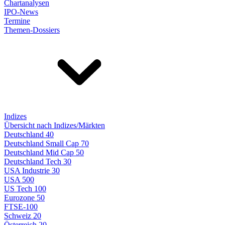
Chartanalysen
IPO-News
Termine
Themen-Dossiers
Indizes
Übersicht nach Indizes/Märkten
Deutschland 40
Deutschland Small Cap 70
Deutschland Mid Cap 50
Deutschland Tech 30
USA Industrie 30
USA 500
US Tech 100
Eurozone 50
FTSE-100
Schweiz 20
Österreich 20