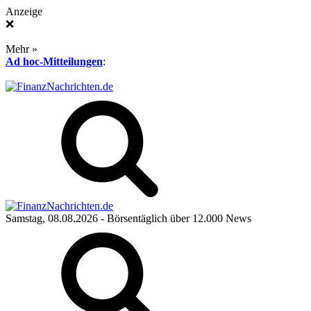
Anzeige
❌
Mehr »
Ad hoc-Mitteilungen
:
Samstag, 08.08.2026
- Börsentäglich über 12.000 News