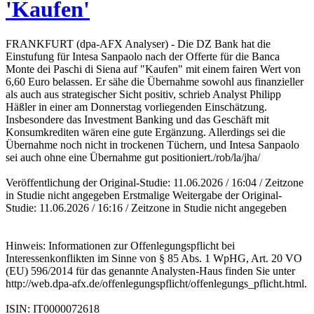
'Kaufen'
FRANKFURT (dpa-AFX Analyser) - Die DZ Bank hat die
Einstufung für Intesa Sanpaolo nach der Offerte für die Banca
Monte dei Paschi di Siena auf "Kaufen" mit einem fairen Wert von
6,60 Euro belassen. Er sähe die Übernahme sowohl aus finanzieller
als auch aus strategischer Sicht positiv, schrieb Analyst Philipp
Häßler in einer am Donnerstag vorliegenden Einschätzung.
Insbesondere das Investment Banking und das Geschäft mit
Konsumkrediten wären eine gute Ergänzung. Allerdings sei die
Übernahme noch nicht in trockenen Tüchern, und Intesa Sanpaolo
sei auch ohne eine Übernahme gut positioniert./rob/la/jha/
Veröffentlichung der Original-Studie: 11.06.2026 / 16:04 / Zeitzone
in Studie nicht angegeben Erstmalige Weitergabe der Original-
Studie: 11.06.2026 / 16:16 / Zeitzone in Studie nicht angegeben
Hinweis: Informationen zur Offenlegungspflicht bei
Interessenkonflikten im Sinne von § 85 Abs. 1 WpHG, Art. 20 VO
(EU) 596/2014 für das genannte Analysten-Haus finden Sie unter
http://web.dpa-afx.de/offenlegungspflicht/offenlegungs_pflicht.html.
ISIN: IT0000072618