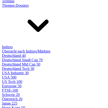
Termine
Themen-Dossiers
Indizes
Übersicht nach Indizes/Märkten
Deutschland 40
Deutschland Small Cap 70
Deutschland Mid Cap 50
Deutschland Tech 30
USA Industrie 30
USA 500
US Tech 100
Eurozone 50
FTSE-100
Schweiz 20
Österreich 20
Japan 225
Hong Kong 50