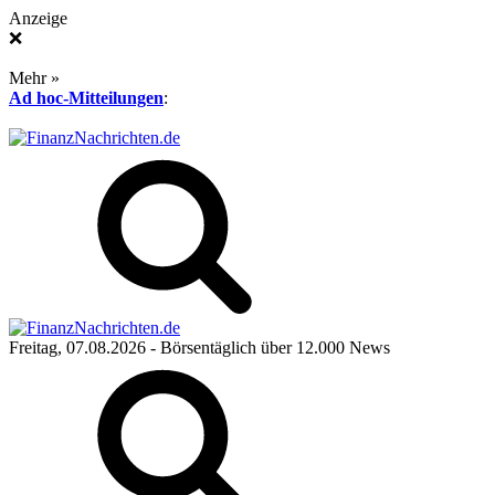
Anzeige
❌
Mehr »
Ad hoc-Mitteilungen
:
Freitag, 07.08.2026
- Börsentäglich über 12.000 News