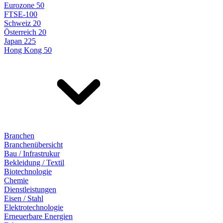
Eurozone 50
FTSE-100
Schweiz 20
Österreich 20
Japan 225
Hong Kong 50
Branchen
Branchenübersicht
Bau / Infrastrukur
Bekleidung / Textil
Biotechnologie
Chemie
Dienstleistungen
Eisen / Stahl
Elektrotechnologie
Erneuerbare Energien