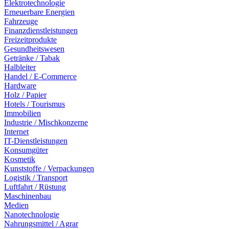
Elektrotechnologie
Erneuerbare Energien
Fahrzeuge
Finanzdienstleistungen
Freizeitprodukte
Gesundheitswesen
Getränke / Tabak
Halbleiter
Handel / E-Commerce
Hardware
Holz / Papier
Hotels / Tourismus
Immobilien
Industrie / Mischkonzerne
Internet
IT-Dienstleistungen
Konsumgüter
Kosmetik
Kunststoffe / Verpackungen
Logistik / Transport
Luftfahrt / Rüstung
Maschinenbau
Medien
Nanotechnologie
Nahrungsmittel / Agrar