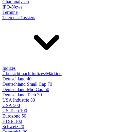
Chartanalysen
IPO-News
Termine
Themen-Dossiers
Indizes
Übersicht nach Indizes/Märkten
Deutschland 40
Deutschland Small Cap 70
Deutschland Mid Cap 50
Deutschland Tech 30
USA Industrie 30
USA 500
US Tech 100
Eurozone 50
FTSE-100
Schweiz 20
Österreich 20