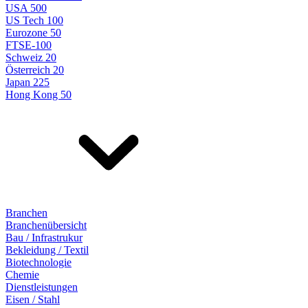
USA 500
US Tech 100
Eurozone 50
FTSE-100
Schweiz 20
Österreich 20
Japan 225
Hong Kong 50
Branchen
Branchenübersicht
Bau / Infrastrukur
Bekleidung / Textil
Biotechnologie
Chemie
Dienstleistungen
Eisen / Stahl