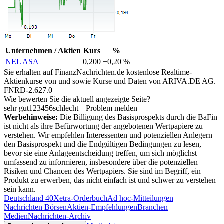
Unternehmen / Aktien
Kurs
%
NEL ASA
0,200
+0,20 %
Sie erhalten auf FinanzNachrichten.de kostenlose Realtime-
Aktienkurse von
und
sowie Kurse und Daten von
ARIVA.DE AG
.
FNRD-2.627.0
Wie bewerten Sie die aktuell angezeigte Seite?
sehr gut
1
2
3
4
5
6
schlecht
Problem melden
Werbehinweise:
Die Billigung des Basisprospekts durch die BaFin
ist nicht als ihre Befürwortung der angebotenen Wertpapiere zu
verstehen. Wir empfehlen Interessenten und potenziellen Anlegern
den Basisprospekt und die Endgültigen Bedingungen zu lesen,
bevor sie eine Anlageentscheidung treffen, um sich möglichst
umfassend zu informieren, insbesondere über die potenziellen
Risiken und Chancen des Wertpapiers. Sie sind im Begriff, ein
Produkt zu erwerben, das nicht einfach ist und schwer zu verstehen
sein kann.
Deutschland 40
Xetra-Orderbuch
Ad hoc-Mitteilungen
Nachrichten Börsen
Aktien-Empfehlungen
Branchen
Medien
Nachrichten-Archiv