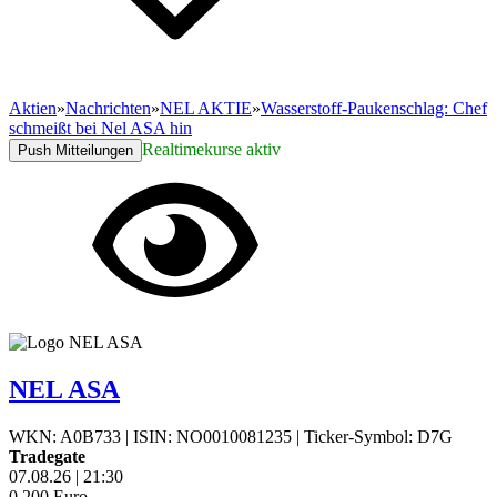
Aktien
»
Nachrichten
»
NEL AKTIE
»
Wasserstoff-Paukenschlag: Chef
schmeißt bei Nel ASA hin
Realtimekurse aktiv
Push Mitteilungen
NEL ASA
WKN: A0B733
|
ISIN: NO0010081235
|
Ticker-Symbol: D7G
Tradegate
07.08.26
|
21:30
0,200
Euro