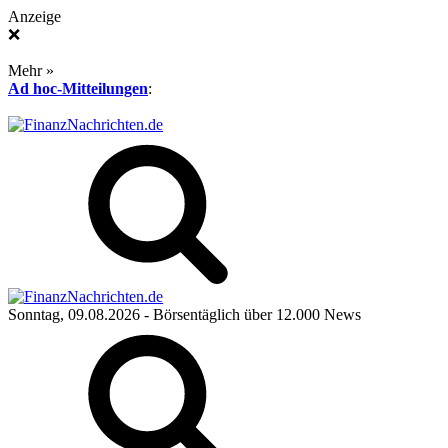
Anzeige
❌
Mehr »
Ad hoc-Mitteilungen
:
Sonntag, 09.08.2026
- Börsentäglich über 12.000 News