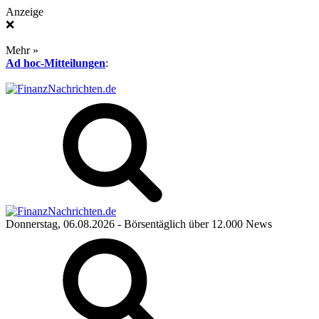
Anzeige
❌
Mehr »
Ad hoc-Mitteilungen
:
Donnerstag, 06.08.2026
- Börsentäglich über 12.000 News