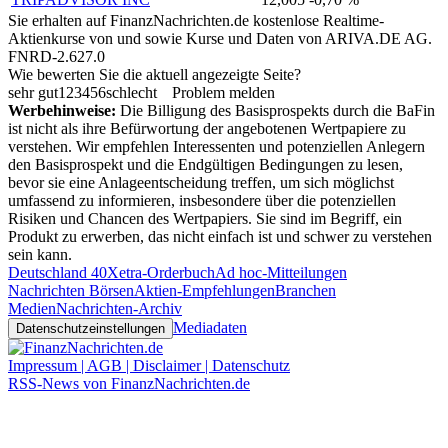
Sie erhalten auf FinanzNachrichten.de kostenlose Realtime-
Aktienkurse von
und
sowie Kurse und Daten von
ARIVA.DE AG
.
FNRD-2.627.0
Wie bewerten Sie die aktuell angezeigte Seite?
sehr gut
1
2
3
4
5
6
schlecht
Problem melden
Werbehinweise:
Die Billigung des Basisprospekts durch die BaFin
ist nicht als ihre Befürwortung der angebotenen Wertpapiere zu
verstehen. Wir empfehlen Interessenten und potenziellen Anlegern
den Basisprospekt und die Endgültigen Bedingungen zu lesen,
bevor sie eine Anlageentscheidung treffen, um sich möglichst
umfassend zu informieren, insbesondere über die potenziellen
Risiken und Chancen des Wertpapiers. Sie sind im Begriff, ein
Produkt zu erwerben, das nicht einfach ist und schwer zu verstehen
sein kann.
Deutschland 40
Xetra-Orderbuch
Ad hoc-Mitteilungen
Nachrichten Börsen
Aktien-Empfehlungen
Branchen
Medien
Nachrichten-Archiv
Mediadaten
Datenschutzeinstellungen
Impressum | AGB | Disclaimer | Datenschutz
RSS-News von FinanzNachrichten.de