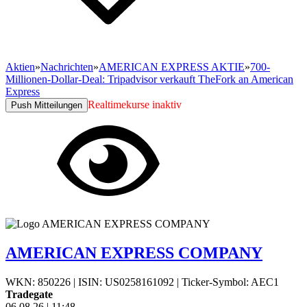
Aktien
»
Nachrichten
»
AMERICAN EXPRESS AKTIE
»
700-
Millionen-Dollar-Deal: Tripadvisor verkauft TheFork an American
Express
Realtimekurse inaktiv
Push Mitteilungen
AMERICAN EXPRESS COMPANY
WKN: 850226
|
ISIN: US0258161092
|
Ticker-Symbol: AEC1
Tradegate
06.08.26
|
11:48