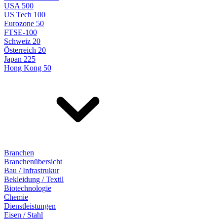
USA 500
US Tech 100
Eurozone 50
FTSE-100
Schweiz 20
Österreich 20
Japan 225
Hong Kong 50
Branchen
Branchenübersicht
Bau / Infrastrukur
Bekleidung / Textil
Biotechnologie
Chemie
Dienstleistungen
Eisen / Stahl