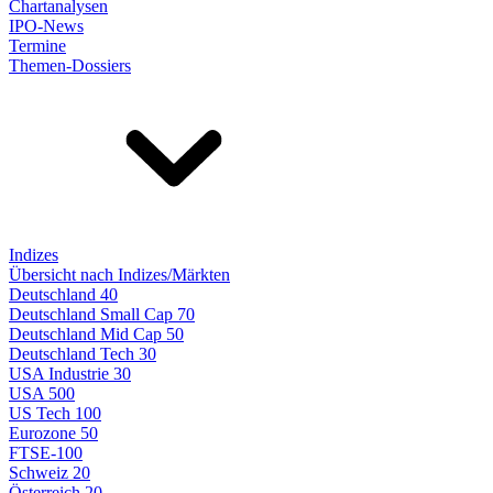
Chartanalysen
IPO-News
Termine
Themen-Dossiers
Indizes
Übersicht nach Indizes/Märkten
Deutschland 40
Deutschland Small Cap 70
Deutschland Mid Cap 50
Deutschland Tech 30
USA Industrie 30
USA 500
US Tech 100
Eurozone 50
FTSE-100
Schweiz 20
Österreich 20