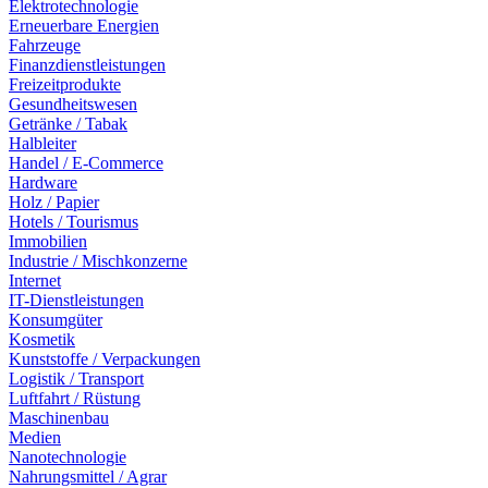
Elektrotechnologie
Erneuerbare Energien
Fahrzeuge
Finanzdienstleistungen
Freizeitprodukte
Gesundheitswesen
Getränke / Tabak
Halbleiter
Handel / E-Commerce
Hardware
Holz / Papier
Hotels / Tourismus
Immobilien
Industrie / Mischkonzerne
Internet
IT-Dienstleistungen
Konsumgüter
Kosmetik
Kunststoffe / Verpackungen
Logistik / Transport
Luftfahrt / Rüstung
Maschinenbau
Medien
Nanotechnologie
Nahrungsmittel / Agrar