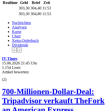
Realtime
Geld
Brief
Zeit
303,30
304,40
11:53
303,30
304,80
11:53
Nachrichten
Analysen
Kurse
Chart
Xetra-Orderbuch
Dividende
‹
›
IT-Times
15.06.2026 21:45 Uhr
1.154 Leser
Artikel bewerten:
(
2
)
700-Millionen-Dollar-Deal:
Tripadvisor verkauft TheFork
an American Express