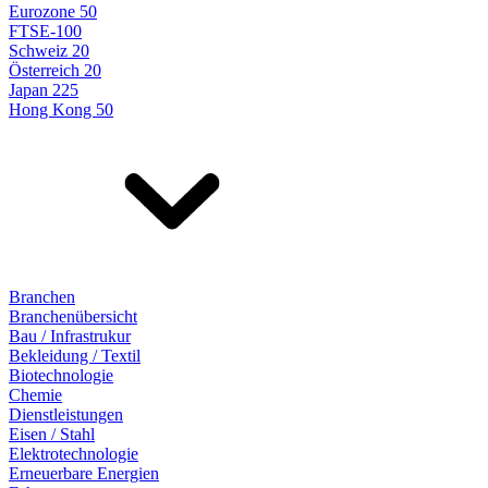
Eurozone 50
FTSE-100
Schweiz 20
Österreich 20
Japan 225
Hong Kong 50
Branchen
Branchenübersicht
Bau / Infrastrukur
Bekleidung / Textil
Biotechnologie
Chemie
Dienstleistungen
Eisen / Stahl
Elektrotechnologie
Erneuerbare Energien