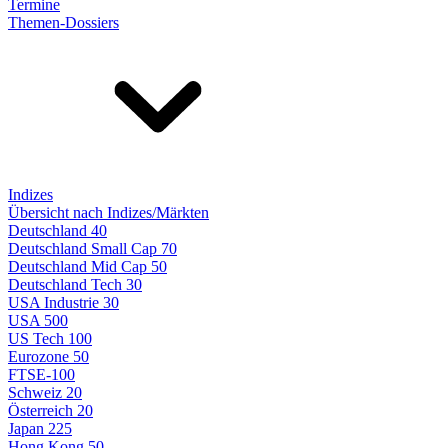
Termine
Themen-Dossiers
Indizes
Übersicht nach Indizes/Märkten
Deutschland 40
Deutschland Small Cap 70
Deutschland Mid Cap 50
Deutschland Tech 30
USA Industrie 30
USA 500
US Tech 100
Eurozone 50
FTSE-100
Schweiz 20
Österreich 20
Japan 225
Hong Kong 50