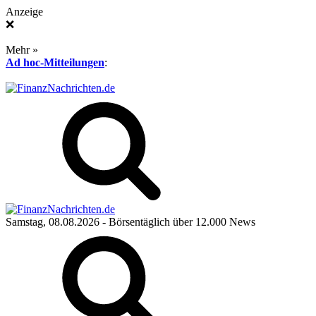
Anzeige
❌
Mehr »
Ad hoc-Mitteilungen
:
Samstag, 08.08.2026
- Börsentäglich über 12.000 News