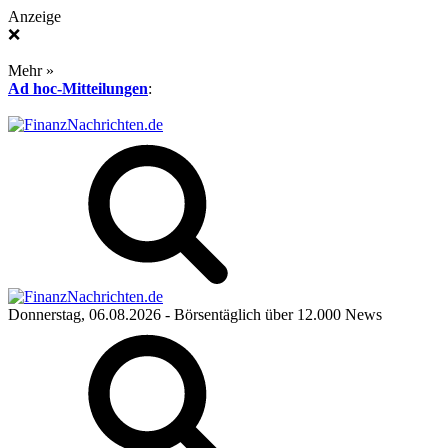
Anzeige
❌
Mehr »
Ad hoc-Mitteilungen
:
Donnerstag, 06.08.2026
- Börsentäglich über 12.000 News