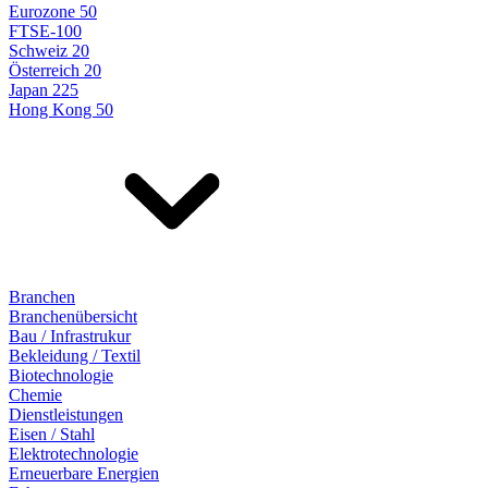
Eurozone 50
FTSE-100
Schweiz 20
Österreich 20
Japan 225
Hong Kong 50
Branchen
Branchenübersicht
Bau / Infrastrukur
Bekleidung / Textil
Biotechnologie
Chemie
Dienstleistungen
Eisen / Stahl
Elektrotechnologie
Erneuerbare Energien