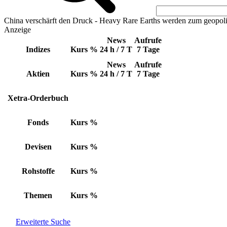
China verschärft den Druck - Heavy Rare Earths werden zum geopoli
Anzeige
News
Aufrufe
Indizes
Kurs
%
24 h / 7 T
7 Tage
News
Aufrufe
Aktien
Kurs
%
24 h / 7 T
7 Tage
Xetra-Orderbuch
Fonds
Kurs
%
Devisen
Kurs
%
Rohstoffe
Kurs
%
Themen
Kurs
%
Erweiterte Suche