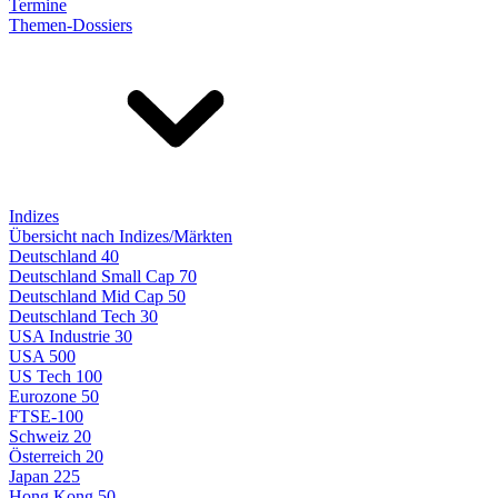
Termine
Themen-Dossiers
Indizes
Übersicht nach Indizes/Märkten
Deutschland 40
Deutschland Small Cap 70
Deutschland Mid Cap 50
Deutschland Tech 30
USA Industrie 30
USA 500
US Tech 100
Eurozone 50
FTSE-100
Schweiz 20
Österreich 20
Japan 225
Hong Kong 50