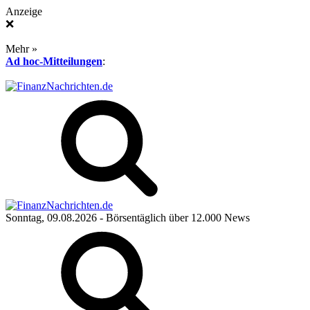
Anzeige
❌
Mehr »
Ad hoc-Mitteilungen
:
Sonntag, 09.08.2026
- Börsentäglich über 12.000 News