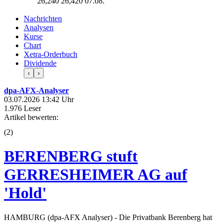
26,240
26,420
07.08.
Nachrichten
Analysen
Kurse
Chart
Xetra-Orderbuch
Dividende
‹
›
dpa-AFX-Analyser
03.07.2026 13:42 Uhr
1.976 Leser
Artikel bewerten:
(
2
)
BERENBERG stuft
GERRESHEIMER AG auf
'Hold'
HAMBURG (dpa-AFX Analyser) - Die Privatbank Berenberg hat