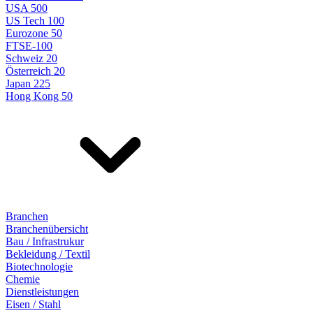
USA 500
US Tech 100
Eurozone 50
FTSE-100
Schweiz 20
Österreich 20
Japan 225
Hong Kong 50
Branchen
Branchenübersicht
Bau / Infrastrukur
Bekleidung / Textil
Biotechnologie
Chemie
Dienstleistungen
Eisen / Stahl