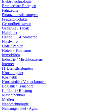
Elektrotechnologie
Erneuerbare Energien
Fahrzeuge
Finanzdienstleistungen
Freizeitprodukte
Gesundheitswesen
Getränke / Tabak
Halbleiter
Handel / E-Commerce
Hardware
Holz / Papier
Hotels / Tourismus
Immobilien
Industrie / Mischkonzerne
Internet
IT-Dienstleistungen
Konsumgüter
Kosmetik
Kunststoffe / Verpackungen
Logistik / Transport
Luftfahrt / Rüstung
Maschinenbau
Medien
Nanotechnologie
Nahrungsmittel / Agrar