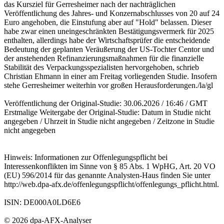
das Kursziel für Gerresheimer nach der nachträglichen
Veröffentlichung des Jahres- und Konzernabschlusses von 20 auf 24
Euro angehoben, die Einstufung aber auf "Hold" belassen. Dieser
habe zwar einen uneingeschränkten Bestätigungsvermerk für 2025
enthalten, allerdings habe der Wirtschaftsprüfer die entscheidende
Bedeutung der geplanten Veräußerung der US-Tochter Centor und
der anstehenden Refinanzierungsmaßnahmen für die finanzielle
Stabilität des Verpackungsspezialisten hervorgehoben, schrieb
Christian Ehmann in einer am Freitag vorliegenden Studie. Insofern
stehe Gerresheimer weiterhin vor großen Herausforderungen./la/gl
Veröffentlichung der Original-Studie: 30.06.2026 / 16:46 / GMT
Erstmalige Weitergabe der Original-Studie: Datum in Studie nicht
angegeben / Uhrzeit in Studie nicht angegeben / Zeitzone in Studie
nicht angegeben
Hinweis: Informationen zur Offenlegungspflicht bei
Interessenkonflikten im Sinne von § 85 Abs. 1 WpHG, Art. 20 VO
(EU) 596/2014 für das genannte Analysten-Haus finden Sie unter
http://web.dpa-afx.de/offenlegungspflicht/offenlegungs_pflicht.html.
ISIN: DE000A0LD6E6
© 2026 dpa-AFX-Analyser