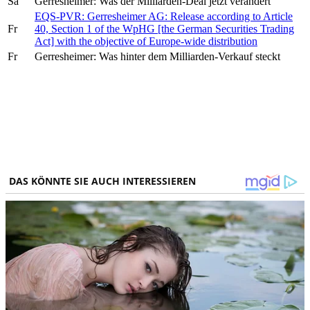
Sa
Gerresheimer: Was der Milliarden-Deal jetzt verändert
EQS-PVR: Gerresheimer AG: Release according to Article
Fr
40, Section 1 of the WpHG [the German Securities Trading
Act] with the objective of Europe-wide distribution
Fr
Gerresheimer: Was hinter dem Milliarden-Verkauf steckt