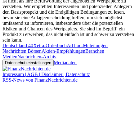
ist nicht als ihre Befürwortung der angebotenen Wertpapiere zu
verstehen. Wir empfehlen Interessenten und potenziellen Anlegern
den Basisprospekt und die Endgültigen Bedingungen zu lesen,
bevor sie eine Anlageentscheidung treffen, um sich möglichst
umfassend zu informieren, insbesondere über die potenziellen
Risiken und Chancen des Wertpapiers. Sie sind im Begriff, ein
Produkt zu erwerben, das nicht einfach ist und schwer zu verstehen
sein kann.
Deutschland 40
Xetra-Orderbuch
Ad hoc-Mitteilungen
Nachrichten Börsen
Aktien-Empfehlungen
Branchen
Medien
Nachrichten-Archiv
Mediadaten
Datenschutzeinstellungen
Impressum | AGB | Disclaimer | Datenschutz
RSS-News von FinanzNachrichten.de