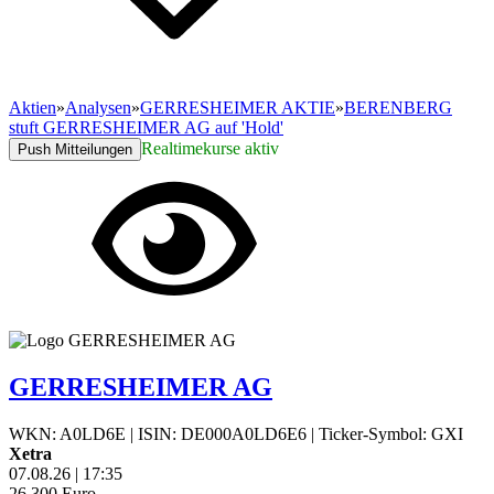
Aktien
»
Analysen
»
GERRESHEIMER AKTIE
»
BERENBERG
stuft GERRESHEIMER AG auf 'Hold'
Realtimekurse aktiv
Push Mitteilungen
GERRESHEIMER AG
WKN: A0LD6E
|
ISIN: DE000A0LD6E6
|
Ticker-Symbol: GXI
Xetra
07.08.26
|
17:35
26,300
Euro