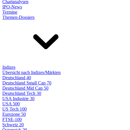
Chartanalysen
IPO-News
Termine
Themen-Dossiers
Indizes
Übersicht nach Indizes/Märkten
Deutschland 40
Deutschland Small Cap 70
Deutschland Mid Cap 50
Deutschland Tech 30
USA Industrie 30
USA 500
US Tech 100
Eurozone 50
FTSE-100
Schweiz 20
Österreich 20