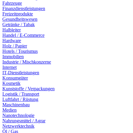
Fahrzeuge
Finanzdienstleistungen
Freizeitprodukte
Gesundheitswesen
Getränke / Tabak
Halbleiter
Handel / E-Commerce
Hardware
Holz / Papier
Hotels / Tourismus
Immobilien
Industrie / Mischkonzerne
Internet
IT-Dienstleistungen
Konsumgüter
Kosmetik
Kunststoffe / Verpackungen
Logistik / Transport
Luftfahrt / Rüstung
Maschinenbau
Medien
Nanotechnologie
Nahrungsmittel / Agrar
Netzwerktechnik
Öl / Gas