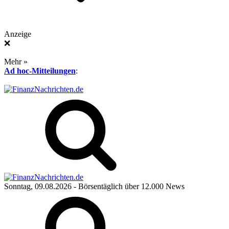
Anzeige
❌
Mehr »
Ad hoc-Mitteilungen
:
Sonntag, 09.08.2026
- Börsentäglich über 12.000 News