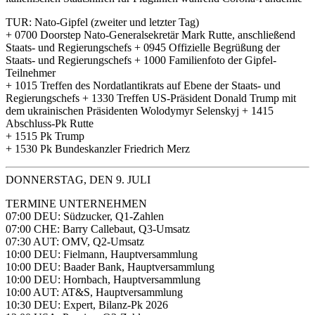
TUR: Nato-Gipfel (zweiter und letzter Tag)
+ 0700 Doorstep Nato-Generalsekretär Mark Rutte, anschließend
Staats- und Regierungschefs + 0945 Offizielle Begrüßung der
Staats- und Regierungschefs + 1000 Familienfoto der Gipfel-
Teilnehmer
+ 1015 Treffen des Nordatlantikrats auf Ebene der Staats- und
Regierungschefs + 1330 Treffen US-Präsident Donald Trump mit
dem ukrainischen Präsidenten Wolodymyr Selenskyj + 1415
Abschluss-Pk Rutte
+ 1515 Pk Trump
+ 1530 Pk Bundeskanzler Friedrich Merz
DONNERSTAG, DEN 9. JULI
TERMINE UNTERNEHMEN
07:00 DEU: Südzucker, Q1-Zahlen
07:00 CHE: Barry Callebaut, Q3-Umsatz
07:30 AUT: OMV, Q2-Umsatz
10:00 DEU: Fielmann, Hauptversammlung
10:00 DEU: Baader Bank, Hauptversammlung
10:00 DEU: Hornbach, Hauptversammlung
10:00 AUT: AT&S, Hauptversammlung
10:30 DEU: Expert, Bilanz-Pk 2026