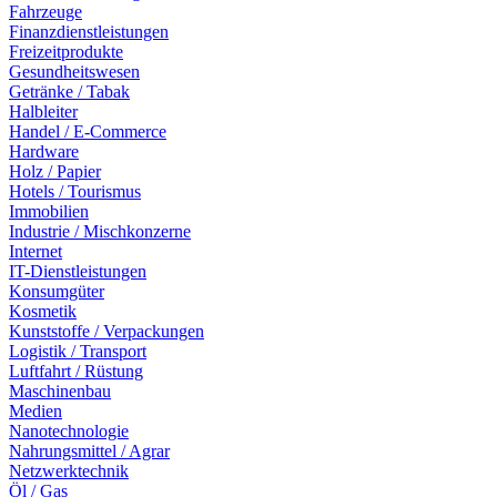
Fahrzeuge
Finanzdienstleistungen
Freizeitprodukte
Gesundheitswesen
Getränke / Tabak
Halbleiter
Handel / E-Commerce
Hardware
Holz / Papier
Hotels / Tourismus
Immobilien
Industrie / Mischkonzerne
Internet
IT-Dienstleistungen
Konsumgüter
Kosmetik
Kunststoffe / Verpackungen
Logistik / Transport
Luftfahrt / Rüstung
Maschinenbau
Medien
Nanotechnologie
Nahrungsmittel / Agrar
Netzwerktechnik
Öl / Gas