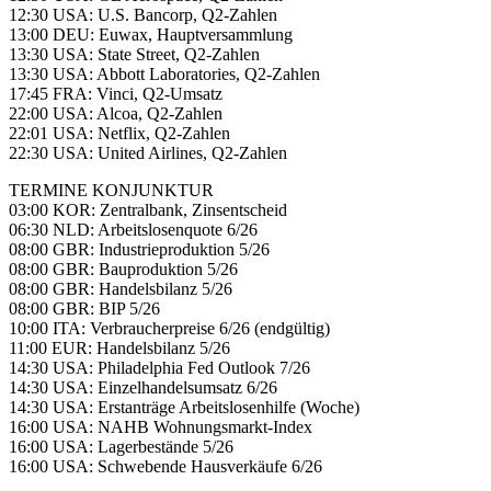
12:30 USA: U.S. Bancorp, Q2-Zahlen
13:00 DEU: Euwax, Hauptversammlung
13:30 USA: State Street, Q2-Zahlen
13:30 USA: Abbott Laboratories, Q2-Zahlen
17:45 FRA: Vinci, Q2-Umsatz
22:00 USA: Alcoa, Q2-Zahlen
22:01 USA: Netflix, Q2-Zahlen
22:30 USA: United Airlines, Q2-Zahlen
TERMINE KONJUNKTUR
03:00 KOR: Zentralbank, Zinsentscheid
06:30 NLD: Arbeitslosenquote 6/26
08:00 GBR: Industrieproduktion 5/26
08:00 GBR: Bauproduktion 5/26
08:00 GBR: Handelsbilanz 5/26
08:00 GBR: BIP 5/26
10:00 ITA: Verbraucherpreise 6/26 (endgültig)
11:00 EUR: Handelsbilanz 5/26
14:30 USA: Philadelphia Fed Outlook 7/26
14:30 USA: Einzelhandelsumsatz 6/26
14:30 USA: Erstanträge Arbeitslosenhilfe (Woche)
16:00 USA: NAHB Wohnungsmarkt-Index
16:00 USA: Lagerbestände 5/26
16:00 USA: Schwebende Hausverkäufe 6/26