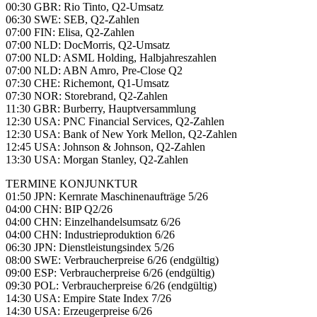
00:30 GBR: Rio Tinto, Q2-Umsatz
06:30 SWE: SEB, Q2-Zahlen
07:00 FIN: Elisa, Q2-Zahlen
07:00 NLD: DocMorris, Q2-Umsatz
07:00 NLD: ASML Holding, Halbjahreszahlen
07:00 NLD: ABN Amro, Pre-Close Q2
07:30 CHE: Richemont, Q1-Umsatz
07:30 NOR: Storebrand, Q2-Zahlen
11:30 GBR: Burberry, Hauptversammlung
12:30 USA: PNC Financial Services, Q2-Zahlen
12:30 USA: Bank of New York Mellon, Q2-Zahlen
12:45 USA: Johnson & Johnson, Q2-Zahlen
13:30 USA: Morgan Stanley, Q2-Zahlen
TERMINE KONJUNKTUR
01:50 JPN: Kernrate Maschinenaufträge 5/26
04:00 CHN: BIP Q2/26
04:00 CHN: Einzelhandelsumsatz 6/26
04:00 CHN: Industrieproduktion 6/26
06:30 JPN: Dienstleistungsindex 5/26
08:00 SWE: Verbraucherpreise 6/26 (endgültig)
09:00 ESP: Verbraucherpreise 6/26 (endgültig)
09:30 POL: Verbraucherpreise 6/26 (endgültig)
14:30 USA: Empire State Index 7/26
14:30 USA: Erzeugerpreise 6/26