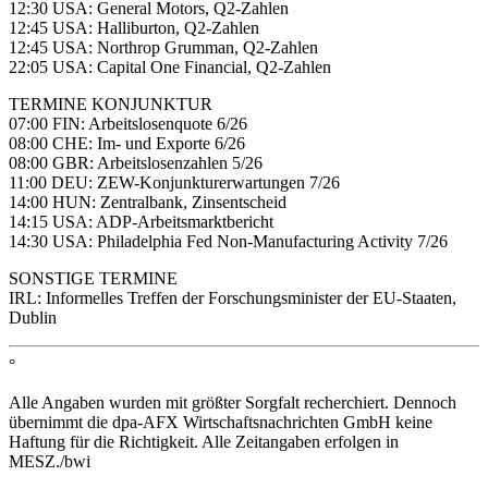
12:30 USA: General Motors, Q2-Zahlen
12:45 USA: Halliburton, Q2-Zahlen
12:45 USA: Northrop Grumman, Q2-Zahlen
22:05 USA: Capital One Financial, Q2-Zahlen
TERMINE KONJUNKTUR
07:00 FIN: Arbeitslosenquote 6/26
08:00 CHE: Im- und Exporte 6/26
08:00 GBR: Arbeitslosenzahlen 5/26
11:00 DEU: ZEW-Konjunkturerwartungen 7/26
14:00 HUN: Zentralbank, Zinsentscheid
14:15 USA: ADP-Arbeitsmarktbericht
14:30 USA: Philadelphia Fed Non-Manufacturing Activity 7/26
SONSTIGE TERMINE
IRL: Informelles Treffen der Forschungsminister der EU-Staaten,
Dublin
°
Alle Angaben wurden mit größter Sorgfalt recherchiert. Dennoch
übernimmt die dpa-AFX Wirtschaftsnachrichten GmbH keine
Haftung für die Richtigkeit. Alle Zeitangaben erfolgen in
MESZ./bwi