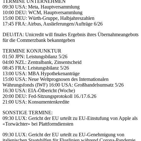
TERMINE UNTERNEHMEN
09:30 USA: Meta, Hauptversammlung
10:00 DEU: WCM, Hauptversammlung
15:00 DEU: Würth-Gruppe, Halbjahreszahlen
17:45 FRA: Airbus, Auslieferungen/Aufträge 6/26
DEU/ITA: Unicredit will finales Ergebnis ihres Übernahmeangebots
für die Commerzbank bekanntgeben
TERMINE KONJUNKTUR
01:50 JPN: Leistungsbilanz 5/26
04:00 NZL: Zentralbank, Zinsentscheid
08:45 FRA: Leistungsbilanz 5/26
13:00 USA: MBA Hypothekenanträge
15:00 USA: Neue Weltprognosen des Internationalen
Währungsfonds (IWF) 16:00 USA: Großhandelsumsatz 5/26
16:30 USA: EIA-Ölbericht (Woche)
20:00 DEU: Fed-Sitzungsprotokoll 16./17.6.26
21:00 USA: Konsumentenkredite
SONSTIGE TERMINE:
09:30 LUX: Gericht der EU urteilt zu EU-Einstufung von Apple als
«Torwächter» bei Plattformdiensten
09:30 LUX: Gericht der EU urteilt zu EU-Genehmigung von
italienischen Staatshilfen für Fluglinien während Corona-Pandemie