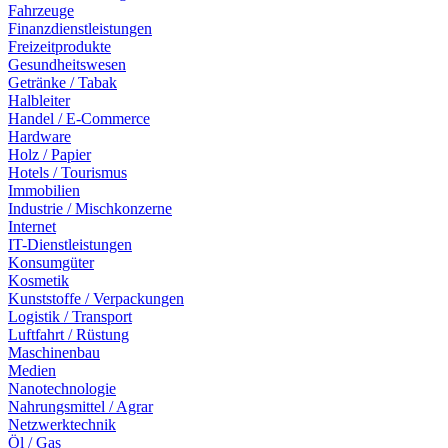
Fahrzeuge
Finanzdienstleistungen
Freizeitprodukte
Gesundheitswesen
Getränke / Tabak
Halbleiter
Handel / E-Commerce
Hardware
Holz / Papier
Hotels / Tourismus
Immobilien
Industrie / Mischkonzerne
Internet
IT-Dienstleistungen
Konsumgüter
Kosmetik
Kunststoffe / Verpackungen
Logistik / Transport
Luftfahrt / Rüstung
Maschinenbau
Medien
Nanotechnologie
Nahrungsmittel / Agrar
Netzwerktechnik
Öl / Gas